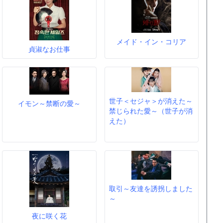
メイド・イン・コリア
貞淑なお仕事
世子＜セジャ＞が消えた～
イモン～禁断の愛～
禁じられた愛～（世子が消
えた）
取引～友達を誘拐しました
～
夜に咲く花