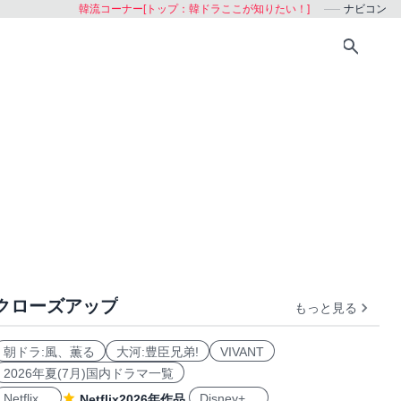
韓流コーナー[トップ：韓ドラここが知りたい！]
ナビコン
クローズアップ
もっと見る
おすすめ
朝ドラ:風、薫る
大河:豊臣兄弟!
VIVANT
2026年夏(7月)国内ドラマ一覧
Netflix
Disney+
Netflix2026年作品