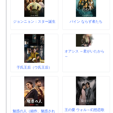
ジョンニョン：スター誕生
パイン ならず者たち
オアシス ～君がいたから
～
于氏王后（ウ氏王后）
王の愛 ウォル～幻想恋歌
魅惑の人（細作、魅惑され