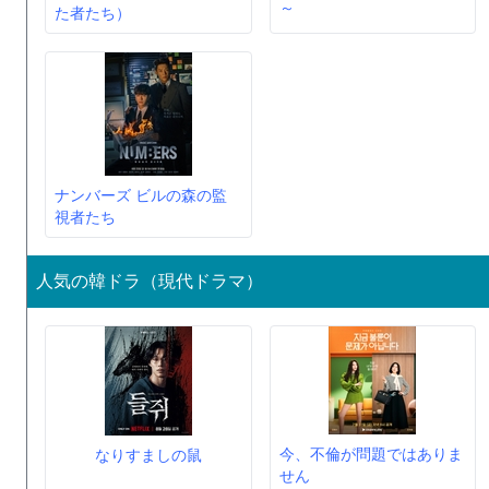
～
た者たち）
ナンバーズ ビルの森の監
視者たち
人気の韓ドラ（現代ドラマ）
今、不倫が問題ではありま
なりすましの鼠
せん