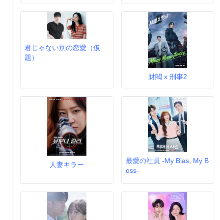
君じゃない別の恋愛（仮
題）
財閥 x 刑事2
最愛の社員 -My Bias, My B
人妻キラー
oss-