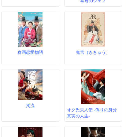
暴君のシェフ
春画恋愛物語
鬼宮（ききゅう）
濁流
オク氏夫人伝 -偽りの身分
真実の人生-