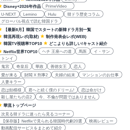
PrimeVideo
Disney+2026年作品
U-NEXT
Lemino
Hulu
韓ドラ歴史コラム
グローバル視点で読む韓国ドラ
【最新8月】韓国でスタートの新韓ドラ月別一覧
韓流再現レポ(取材)
制作発表会レポ(WEB)
韓国TV視聴率TOP10
どこよりも詳しい!キャスト紹介
ヘチ 王座への道
馬医
イ・サン
Netflix世界TOP10
トンイ
鬼宮
奇皇后
華政
善徳女王
恋人
愛が来る
財閥 X 刑事2
夫婦の結末
マンションのお仕事
人妻キラー
恋は飴模様
君へと続く僕のドリーム!
恋は命がけ
殺し屋たちの店2
今、不倫が問題ではありません
華流トップページ
次見る韓ドラに迷ったら見るコーナー
【保存版】Netflixで見られる韓国時代劇20選
映画レビュー
動画配信サービスをまとめて紹介