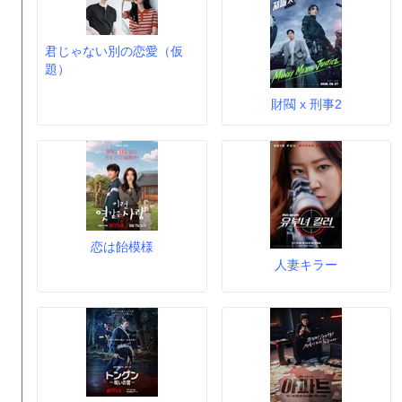
君じゃない別の恋愛（仮
題）
財閥 x 刑事2
恋は飴模様
人妻キラー