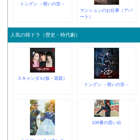
トングン －呪いの宮－
マンションのお仕事（アパ
ート）
人気の韓ドラ（歴史・時代劇）
スキャンダル(仮・原題）
トングン －呪いの宮－
100番の思い出