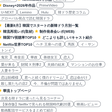
PrimeVideo
Disney+2026年作品
U-NEXT
Lemino
Hulu
韓ドラ歴史コラム
グローバル視点で読む韓国ドラ
【最新8月】韓国でスタートの新韓ドラ月別一覧
韓流再現レポ(取材)
制作発表会レポ(WEB)
韓国TV視聴率TOP10
どこよりも詳しい!キャスト紹介
ヘチ 王座への道
馬医
イ・サン
Netflix世界TOP10
トンイ
鬼宮
奇皇后
華政
善徳女王
恋人
愛が来る
財閥 X 刑事2
夫婦の結末
マンションのお仕事
人妻キラー
恋は飴模様
君へと続く僕のドリーム!
恋は命がけ
殺し屋たちの店2
今、不倫が問題ではありません
華流トップページ
次見る韓ドラに迷ったら見るコーナー
【保存版】Netflixで見られる韓国時代劇20選
映画レビュー
動画配信サービスをまとめて紹介