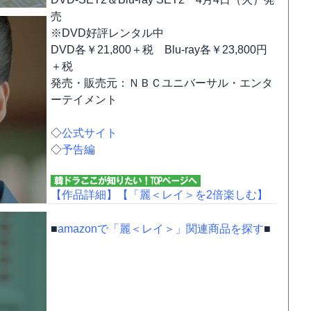
売
※DVD好評レンタル中
DVD各￥21,800＋税 Blu-ray各￥23,800円
＋税
発売・販売元：ＮＢＣユニバーサル・エンタ
ーテイメント
◇
公式サイト
◇
予告編
【作品詳細】
【「麗＜レイ＞を2倍楽しむ】
■
amazonで「麗＜レイ＞」関連商品を探す
■