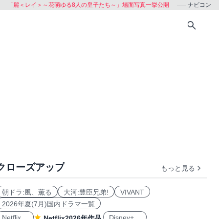
「麗＜レイ＞～花萌ゆる8人の皇子たち～」場面写真一挙公開
ナビコン
クローズアップ
もっと見る
朝ドラ:風、薫る
大河:豊臣兄弟!
VIVANT
2026年夏(7月)国内ドラマ一覧
Netflix
Disney+
Netflix2026年作品