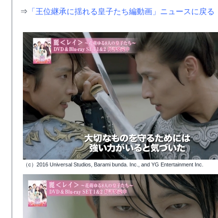
⇒
「王位継承に揺れる皇子たち編動画」ニュースに戻る
（c）2016 Universal Studios, Barami bunda. Inc., and YG Entertainment Inc.