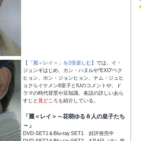
【「麗＜レイ＞」を2倍楽しむ】
では、イ・
ジュンギはじめ、カン・ハヌルや“EXO”ベク
ヒョン、ホン・ジョンヒョン、ナム・ジュヒ
ョクらイケメン8皇子とIUのコメントや、ド
ラマの時代背景や豆知識、各話の詳しいあら
すじと
見どころ
も紹介している。
「麗＜レイ＞～花萌ゆる８人の皇子たち
～」
DVD-SET1＆Blu-ray SET1 好評発売中
DVD-SET2＆Blu-ray SET2 4月4日（火）発