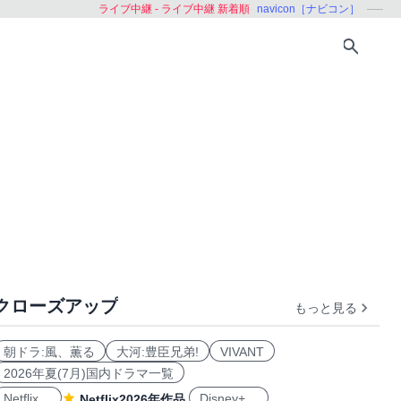
ライブ中継 - ライブ中継 新着順
navicon［ナビコン］
クローズアップ
もっと見る
朝ドラ:風、薫る
大河:豊臣兄弟!
VIVANT
2026年夏(7月)国内ドラマ一覧
Netflix
Disney+
Netflix2026年作品