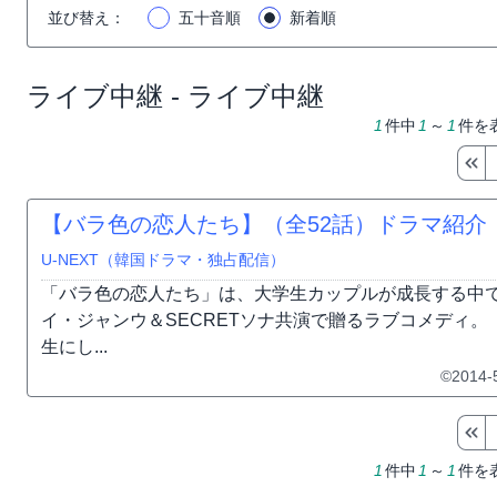
並び替え
：
五十音順
新着順
ライブ中継 - ライブ中継
1
件中
1
～
1
件を
【バラ色の恋人たち】（全52話）ドラマ紹介
U-NEXT（韓国ドラマ・独占配信）
「バラ色の恋人たち」は、大学生カップルが成長する中
イ・ジャンウ＆SECRETソナ共演で贈るラブコメディ
生にし...
©2014-
1
件中
1
～
1
件を