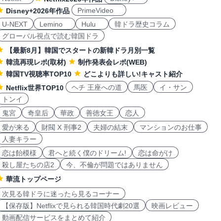
PrimeVideo
Disney+2026年作品
U-NEXT
Lemino
Hulu
韓ドラ歴史コラム
グローバル視点で読む韓国ドラ
【最新8月】韓国でスタートの新韓ドラ月別一覧
韓流再現レポ(取材)
制作発表会レポ(WEB)
韓国TV視聴率TOP10
どこよりも詳しい!キャスト紹介
ヘチ 王座への道
馬医
イ・サン
Netflix世界TOP10
トンイ
鬼宮
奇皇后
華政
善徳女王
恋人
愛が来る
財閥 X 刑事2
夫婦の結末
マンションのお仕事
人妻キラー
恋は飴模様
君へと続く僕のドリーム!
恋は命がけ
殺し屋たちの店2
今、不倫が問題ではありません
華流トップページ
次見る韓ドラに迷ったら見るコーナー
【保存版】Netflixで見られる韓国時代劇20選
映画レビュー
動画配信サービスをまとめて紹介