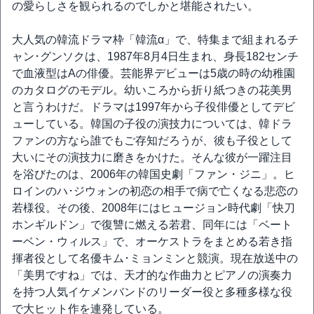
の愛らしさを観られるのでしかと堪能されたい。
大人気の韓流ドラマ枠「韓流α」で、特集まで組まれるチ
ャン･グンソクは、1987年8月4日生まれ、身長182センチ
で血液型はAの俳優。芸能界デビューは5歳の時の幼稚園
のカタログのモデル。幼いころから折り紙つきの花美男
と言うわけだ。ドラマは1997年から子役俳優としてデビ
ューしている。韓国の子役の演技力については、韓ドラ
ファンの方なら誰でもご存知だろうが、彼も子役として
大いにその演技力に磨きをかけた。そんな彼が一躍注目
を浴びたのは、2006年の韓国史劇「ファン・ジニ」。ヒ
ロインのハ･ジウォンの初恋の相手で病で亡くなる悲恋の
若様役。その後、2008年にはヒュージョン時代劇「快刀
ホンギルドン」で復讐に燃える若君、同年には「ベート
ーベン・ウィルス」で、オーケストラをまとめる若き指
揮者役として名優キム･ミョンミンと競演。現在放送中の
「美男ですね」では、天才的な作曲力とピアノの演奏力
を持つ人気イケメンバンドのリーダー役と多種多様な役
で大ヒット作を連発している。