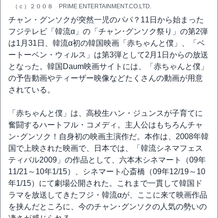
（ｃ）２００８ PRIME ENTERTAINMENT.CO.LTD.
チャン・グンソクが突然一児のパパ？11日から始まった
フジテレビ「韓流α」の「チャン･グンソク祭り」の第2弾
は1月31日、韓流α初の韓国映画「赤ちゃんと僕」、「ベ
ートーベン・ウィルス」は第3弾として2月1日からの放送
となった。韓国Daum映画サイトには、「赤ちゃんと僕」
の予告動画やティーザー映像などたくさんの動画が用意
されている。
「赤ちゃんと僕」は、高校生ハン・ジュンスが子育てに
奮闘するハートフル・コメディ。主人公はもちろんチャ
ン･グンソク！自身初の映画主演作だ。本作は、2008年韓
国で上映された映画で、日本では、「韓流シネマフェス
ティバル2009」の作品として、六本木シネマート（09年
11/21～10年1/15）、シネマート心斎橋（09年12/19～10
年1/15）にて劇場公開された。これまで一貫して韓国ド
ラマを放送してきたフジ・韓流αが、ここに来て映画作品
を挟んだところに、今のチャン･グンソクの人気の勢いの