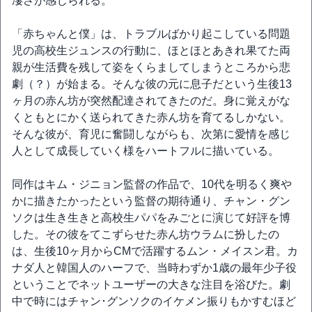
凄さが感じられる。
「赤ちゃんと僕」は、トラブルばかり起こしている問題
児の高校生ジュンスの行動に、ほとほとあきれ果てた両
親が生活費を残して姿をくらましてしまうところから悲
劇（？）が始まる。そんな彼の元に息子だという生後13
ヶ月の赤ん坊が突然配達されてきたのだ。身に覚えがな
くともとにかく送られてきた赤ん坊を育てるしかない。
そんな彼が、育児に奮闘しながらも、次第に愛情を感じ
人として成長していく様をハートフルに描いている。
同作はキム・ジニョン監督の作品で、10代を明るく爽や
かに描きたかったという監督の期待通り、チャン・グン
ソクは生き生きと高校生パパをみごとに演じて好評を博
した。その彼をてこずらせた赤ん坊ウラムに扮したの
は、生後10ヶ月からCMで活躍するムン・メイスン君。カ
ナダ人と韓国人のハーフで、当時わずか1歳の最年少子役
ということでネットユーザーの大きな注目を浴びた。劇
中で時にはチャン･グンソクのイケメン振りもかすむほど