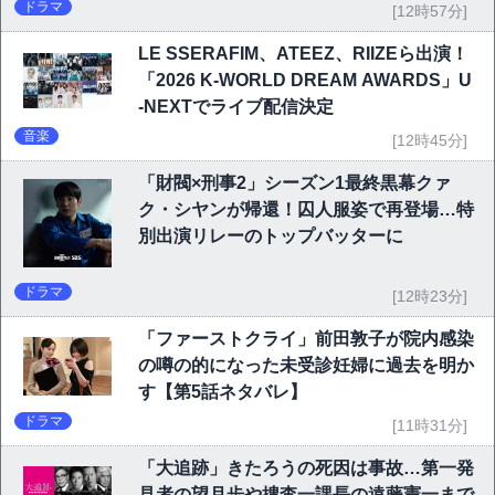
ドラマ
[12時57分]
LE SSERAFIM、ATEEZ、RIIZEら出演！
「2026 K-WORLD DREAM AWARDS」U
-NEXTでライブ配信決定
音楽
[12時45分]
「財閥×刑事2」シーズン1最終黒幕クァ
ク・シヤンが帰還！囚人服姿で再登場…特
別出演リレーのトップバッターに
ドラマ
[12時23分]
「ファーストクライ」前田敦子が院内感染
の噂の的になった未受診妊婦に過去を明か
す【第5話ネタバレ】
ドラマ
[11時31分]
「大追跡」きたろうの死因は事故…第一発
見者の望月歩や捜査一課長の遠藤憲一まで