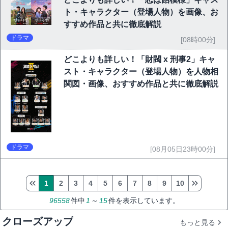
ト・キャラクター（登場人物）を画像、お
すすめ作品と共に徹底解説
ドラマ
[08時00分]
どこよりも詳しい！「財閥 x 刑事2」キャ
スト・キャラクター（登場人物）を人物相
関図・画像、おすすめ作品と共に徹底解説
ドラマ
[08月05日23時00分]
1
2
3
4
5
6
7
8
9
10
96558
件中
1
～
15
件を表示しています。
クローズアップ
もっと見る