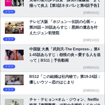
揃って炎上【第3話ネタバレと第4話予告】
ドラマ
[09時26分]
テレビ大阪 「ホジュン～伝説の心医～」
第26話～30話あらすじ：恩師の遺志を叶
えたジュン初登院
ドラマ
[09時10分]
中国版 大奥「武則天-The Empress-」第4
1-45話あらすじ：怨恨の炎～愛する人を追
って｜BS11｜予告動画
ドラマ
[09時00分]
BS12「この結婚は社内秘で」第19-24話：
優しいウソ～恋のはじまり
ドラマ
[09時00分]
チャ・テヒョン×オム・ジウォン、Netflix