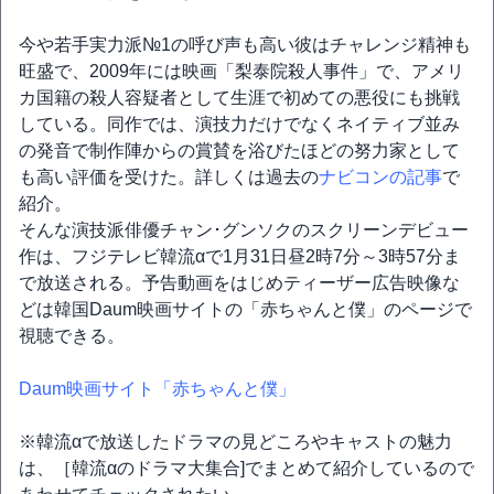
今や若手実力派№1の呼び声も高い彼はチャレンジ精神も
旺盛で、2009年には映画「梨泰院殺人事件」で、アメリ
カ国籍の殺人容疑者として生涯で初めての悪役にも挑戦
している。同作では、演技力だけでなくネイティブ並み
の発音で制作陣からの賞賛を浴びたほどの努力家として
も高い評価を受けた。詳しくは過去の
ナビコンの記事
で
紹介。
そんな演技派俳優チャン･グンソクのスクリーンデビュー
作は、フジテレビ韓流αで1月31日昼2時7分～3時57分ま
で放送される。予告動画をはじめティーザー広告映像な
どは韓国Daum映画サイトの「赤ちゃんと僕」のページで
視聴できる。
Daum映画サイト「赤ちゃんと僕」
※韓流αで放送したドラマの見どころやキャストの魅力
は、［韓流αのドラマ大集合]でまとめて紹介しているので