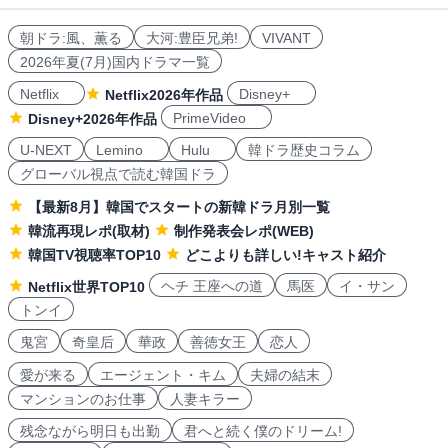
朝ドラ:風、薫る
大河:豊臣兄弟!
VIVANT
2026年夏(7月)国内ドラマ一覧
Netflix
Disney+
Netflix2026年作品
PrimeVideo
Disney+2026年作品
U-NEXT
Lemino
Hulu
韓ドラ歴史コラム
グローバル視点で読む韓国ドラ
【最新8月】韓国でスタートの新韓ドラ月別一覧
韓流再現レポ(取材)
制作発表会レポ(WEB)
韓国TV視聴率TOP10
どこよりも詳しい!キャスト紹介
ヘチ 王座への道
馬医
イ・サン
Netflix世界TOP10
トンイ
鬼宮
奇皇后
華政
善徳女王
恋人
愛が来る
エージェント・キム
夫婦の結末
マンションのお仕事
人妻キラー
残念ながら明日も出勤
君へと続く僕のドリーム!