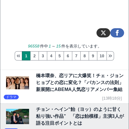
96558
件中
1
～
15
件を表示しています。
1
2
3
4
5
6
7
8
9
10
橋本環奈、恋リアに大爆笑！チェ・ジョン
ヒョプとの恋に変化？「バカンスの法則」
新展開にABEMA人気恋リアメンバー集結
ドラマ
[13時18分]
チョン・ヘイン“飴（ヨッ）のように甘く
粘り強い作品” 「恋は飴模様」主演3人が
語る注目ポイントとは