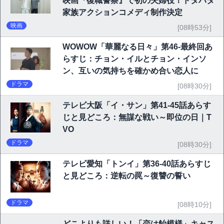
映画『復職警察』で初の夫婦役！ドタバタ
家族アクションコメディ制作決定
映画
[08時53分]
WOWOW「華麗なる日々」第46-最終回あ
らすじ：チョン・イルとチョン・インソ
ン、互いの気持ちを確かめ合い恋人に
ドラマ
[08時30分]
テレビ大阪「イ・サン」第41-45話あらす
じと見どころ：無謀な戦い～即位の日｜T
VO
ドラマ
[08時30分]
テレビ愛知「トンイ」第36-40話あらすじ
と見どころ：逆転の罠～復讐の誓い
ドラマ
[08時10分]
どこよりも詳しい！「恋は飴模様」キャス