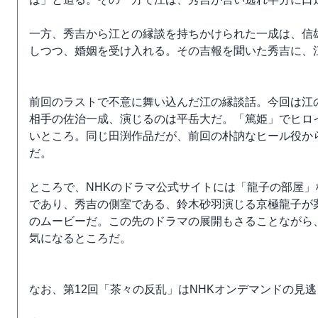
一方、秀吉から江との縁談を持ちかけられた一成は、信
しつつ、婚姻を受け入れる。その吉報を聞いた秀吉に、
前回のラストで不意に舞い込んだ江の縁談話。今回は江
相手の佐治一成、演じるのは平岳大だ。「篤姫」でヒロ
いところ。同じ田渕作品だが、前回の朴訥なヒール役か
だ。
ところで、NHKのドラマ公式サイトには「龍子の部屋
であり、秀吉の側室である、鈴木砂羽演じる京極龍子が
のムービーだ。この先のドラマの展開もさることながら
気になるところだ。
なお、第12回「茶々の反乱」はNHKオンデマンドの見