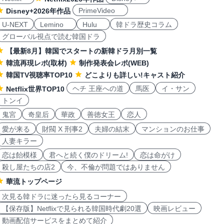
PrimeVideo
Disney+2026年作品
U-NEXT
Lemino
Hulu
韓ドラ歴史コラム
グローバル視点で読む韓国ドラ
【最新8月】韓国でスタートの新韓ドラ月別一覧
韓流再現レポ(取材)
制作発表会レポ(WEB)
韓国TV視聴率TOP10
どこよりも詳しい!キャスト紹介
ヘチ 王座への道
馬医
イ・サン
Netflix世界TOP10
トンイ
鬼宮
奇皇后
華政
善徳女王
恋人
愛が来る
財閥 X 刑事2
夫婦の結末
マンションのお仕事
人妻キラー
恋は飴模様
君へと続く僕のドリーム!
恋は命がけ
殺し屋たちの店2
今、不倫が問題ではありません
華流トップページ
次見る韓ドラに迷ったら見るコーナー
【保存版】Netflixで見られる韓国時代劇20選
映画レビュー
動画配信サービスをまとめて紹介