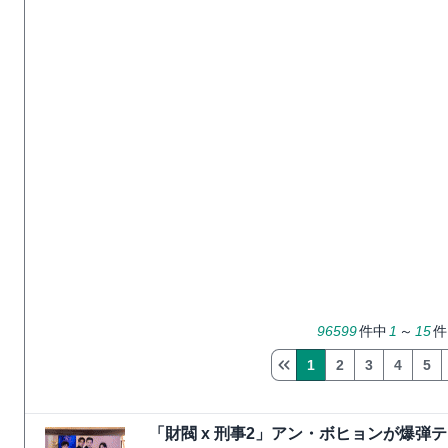
96599
件中
1
～
15
件
1
2
3
4
5
「財閥 x 刑事2」アン・ボヒョンが爆