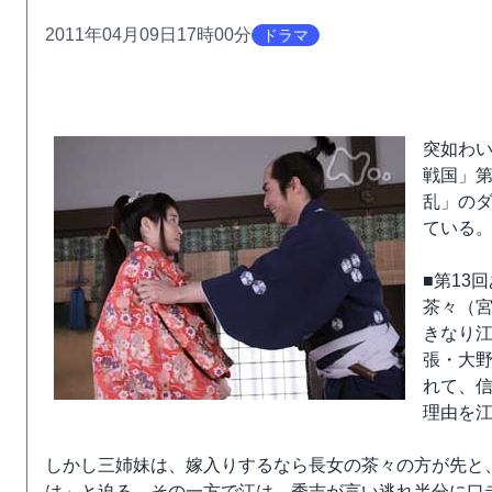
2011年04月09日17時00分
ドラマ
突如わ
戦国」第
乱」のダ
ている
■第13
茶々（
きなり
張・大
れて、
理由を
しかし三姉妹は、嫁入りするなら長女の茶々の方が先と
は」と迫る。その一方で江は、秀吉が言い逃れ半分に口