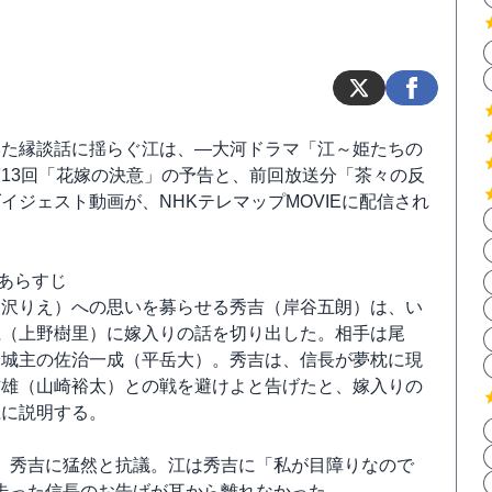
いた縁談話に揺らぐ江は、―大河ドラマ「江～姫たちの
13回「花嫁の決意」の予告と、前回放送分「茶々の反
イジェスト動画が、NHKテレマップMOVIEに配信され
。
回あらすじ
宮沢りえ）への思いを募らせる秀吉（岸谷五朗）は、い
江（上野樹里）に嫁入りの話を切り出した。相手は尾
野城主の佐治一成（平岳大）。秀吉は、信長が夢枕に現
信雄（山崎裕太）との戦を避けよと告げたと、嫁入りの
江に説明する。
、秀吉に猛然と抗議。江は秀吉に「私が目障りなので
走った信長のお告げが耳から離れなかった。