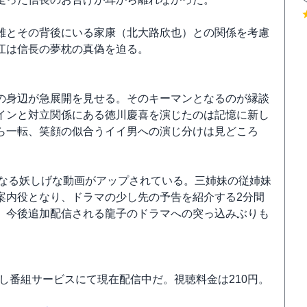
雄とその背後にいる家康（北大路欣也）との関係を考慮
江は信長の夢枕の真偽を迫る。
の身辺が急展開を見せる。そのキーマンとなるのが縁談
インと対立関係にある徳川慶喜を演じたのは記憶に新し
ら一転、笑顔の似合うイイ男への演じ分けは見どころ
」なる妖しげな動画がアップされている。三姉妹の従姉妹
案内役となり、ドラマの少し先の予告を紹介する2分間
、今後追加配信される龍子のドラマへの突っ込みぶりも
逃し番組サービスにて現在配信中だ。視聴料金は210円。