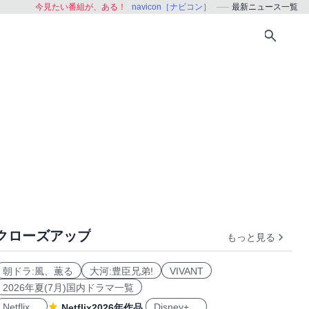
今見たい番組が、ある！
navicon［ナビコン］
最新ニュース一覧
クローズアップ
もっと見る
朝ドラ:風、薫る
大河:豊臣兄弟!
VIVANT
2026年夏(7月)国内ドラマ一覧
Netflix
Disney+
Netflix2026年作品