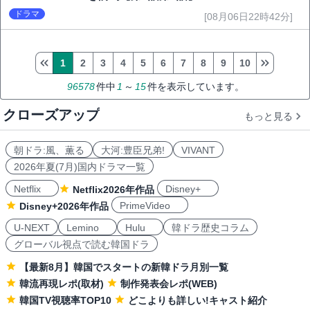
ドラマ
[08月06日22時42分]
1
2
3
4
5
6
7
8
9
10
96578
件中
1
～
15
件を表示しています。
クローズアップ
もっと見る
朝ドラ:風、薫る
大河:豊臣兄弟!
VIVANT
2026年夏(7月)国内ドラマ一覧
Netflix
Disney+
Netflix2026年作品
PrimeVideo
Disney+2026年作品
U-NEXT
Lemino
Hulu
韓ドラ歴史コラム
グローバル視点で読む韓国ドラ
【最新8月】韓国でスタートの新韓ドラ月別一覧
韓流再現レポ(取材)
制作発表会レポ(WEB)
韓国TV視聴率TOP10
どこよりも詳しい!キャスト紹介