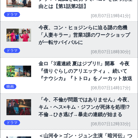
由とは【第1話第2話】
ドラマ
[08月07日19時41分]
今夜、コン・ヒョジンらに迫る謎の危機
「人妻キラー」営業3課のワークショップ
が一転サバイバルに
ドラマ
[08月07日18時30分]
金ロ「3週連続 夏はジブリ!!」開幕 今夜
『借りぐらしのアリエッティ』、続いて
『ナウシカ』『トトロ』をノーカット放送
映画
[08月07日14時17分]
「今、不倫が問題ではありません」今夜、
キム・ヘス×キム・ジフンが死体を処理!?
不倫→ひき逃げ→暴走の連鎖が始まる
ドラマ
[08月07日12時33分]
＜山河令＞ゴン・ジュン主演「暗河伝」つ