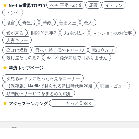
ヘチ 王座への道
馬医
イ・サン
Netflix世界TOP10
トンイ
鬼宮
奇皇后
華政
善徳女王
恋人
愛が来る
財閥 X 刑事2
夫婦の結末
マンションのお仕事
人妻キラー
恋は飴模様
君へと続く僕のドリーム!
恋は命がけ
殺し屋たちの店2
今、不倫が問題ではありません
華流トップページ
次見る韓ドラに迷ったら見るコーナー
【保存版】Netflixで見られる韓国時代劇20選
映画レビュー
動画配信サービスをまとめて紹介
もっと見る>>
アクセスランキング
navicon 2007