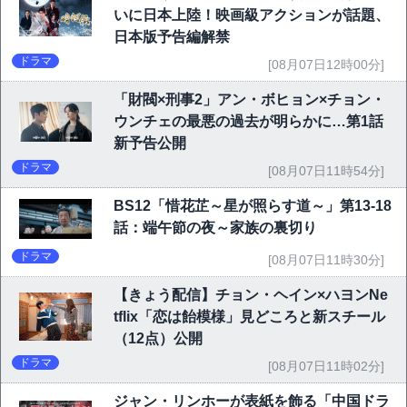
いに日本上陸！映画級アクションが話題、
日本版予告編解禁
ドラマ
[08月07日12時00分]
「財閥×刑事2」アン・ボヒョン×チョン・
ウンチェの最悪の過去が明らかに…第1話
新予告公開
ドラマ
[08月07日11時54分]
BS12「惜花芷～星が照らす道～」第13-18
話：端午節の夜～家族の裏切り
ドラマ
[08月07日11時30分]
【きょう配信】チョン・ヘイン×ハヨンNe
tflix「恋は飴模様」見どころと新スチール
（12点）公開
ドラマ
[08月07日11時02分]
ジャン・リンホーが表紙を飾る「中国ドラ