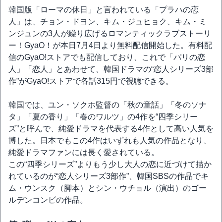
韓国版「ローマの休日」と言われている「プラハの恋
人」は、チョン・ドヨン、キム・ジュヒョク、キム・ミ
ンジュンの3人が繰り広げるロマンティックラブストーリ
ー！GyaO！が本日7月4日より無料配信開始した。有料配
信のGyaO!ストアでも配信しており、これで「パリの恋
人」「恋人」とあわせて、韓国ドラマの“恋人シリーズ3部
作”がGyaO!ストアで各話315円で視聴できる。
韓国では、ユン・ソクホ監督の「秋の童話」「冬のソナ
タ」「夏の香り」「春のワルツ」の4作を“四季シリー
ズ”と呼んで、純愛ドラマを代表する4作として高い人気を
博した。日本でもこの4作はいずれも人気の作品となり、
純愛ドラマファンには長く愛されている。
この“四季シリーズ”よりもう少し大人の恋に近づけて描か
れているのが“恋人シリーズ3部作”、韓国SBSの作品でキ
ム・ウンスク（脚本）とシン・ウチョル（演出）のゴー
ルデンコンビの作品。