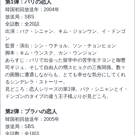
第1弾：パリの恋人
韓国初回放送年：2004年
放送局：SBS
全話数：全20話
出演：パク・シニャン、キム・ジョンウン、イ・ドンゴ
ン
監督・演出：シン・ウチョル、ソン・チョンヒョン
脚本：キム・ウンスク、カン・ウンジョン
あらすじ：パリで出会った留学中の苦学生テヨンと御曹
司ギジュ、そして自由人の甥スヒョクの三角関係。数々
の困難に遭遇しながらも、とても幸せな気分にしてくれ
るシンデレラ・ストーリー。
見どころ：恋人シリーズの第1弾。パク・シニャンとイ・
ドンゴンのタイプの違う王子様ぶりが見どころ。
第2弾：プラハの恋人
韓国初回放送年：2005年
放送局：SBS
全話数：全18話