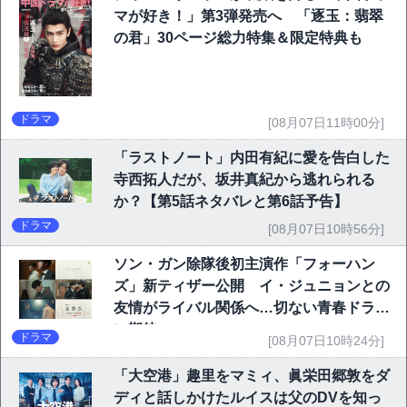
マが好き！」第3弾発売へ 「逐玉：翡翠
の君」30ページ総力特集＆限定特典も
ドラマ
[08月07日11時00分]
「ラストノート」内田有紀に愛を告白した
寺西拓人だが、坂井真紀から逃れられる
か？【第5話ネタバレと第6話予告】
ドラマ
[08月07日10時56分]
ソン・ガン除隊後初主演作「フォーハン
ズ」新ティザー公開 イ・ジュニョンとの
友情がライバル関係へ…切ない青春ドラマ
に期待
ドラマ
[08月07日10時24分]
「大空港」趣里をマミィ、眞栄田郷敦をダ
ディと話しかけたルイスは父のDVを知っ