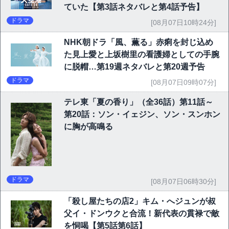
ていた【第3話ネタバレと第4話予告】
ドラマ
[08月07日10時24分]
NHK朝ドラ「風、薫る」赤痢を封じ込め
た見上愛と上坂樹里の看護婦としての手腕
に脱帽…第19週ネタバレと第20週予告
ドラマ
[08月07日09時07分]
テレ東「夏の香り」（全36話）第11話～
第20話：ソン・イェジン、ソン・スンホン
に胸が高鳴る
ドラマ
[08月07日06時30分]
「殺し屋たちの店2」キム・へジュンが叔
父イ・ドンウクと合流！新代表の貫禄で敵
を恫喝【第5話第6話】