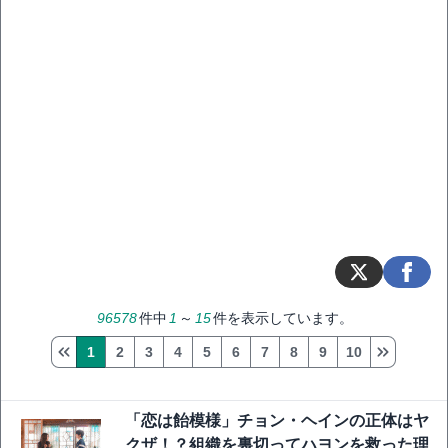
96578
件中
1
～
15
件を表示しています。
1
2
3
4
5
6
7
8
9
10
「恋は飴模様」チョン・ヘインの正体はヤ
クザ！？組織を裏切ってハヨンを救った理