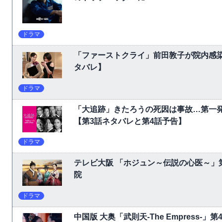
ドラマ
「ファーストクライ」前田敦子が院内感
タバレ】
ドラマ
「大追跡」きたろうの死因は事故…第一
【第3話ネタバレと第4話予告】
ドラマ
テレビ大阪 「ホジュン～伝説の心医～」
院
ドラマ
中国版 大奥「武則天-The Empress-