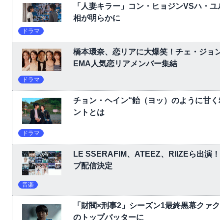
「人妻キラー」コン・ヒョジンVSハ・ユ
相が明らかに
ドラマ
橋本環奈、恋リアに大爆笑！チェ・ジョ
EMA人気恋リアメンバー集結
ドラマ
チョン・ヘイン“飴（ヨッ）のように甘く
ントとは
ドラマ
LE SSERAFIM、ATEEZ、RIIZEら出演
ブ配信決定
音楽
「財閥×刑事2」シーズン1最終黒幕クァ
のトップバッターに