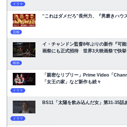
ドラマ
“これはダメだろ”長州力、『男磨きハウ
芸能
イ・チャンドン監督8年ぶりの新作『可
画祭にも正式招待 世界3大映画祭で快挙｜Ne
映画
「親密なリプリー」Prime Video「C
「女王の家」など新作も続々
ドラマ
BS11「太陽を飲み込んだ女」第31-3
ドラマ