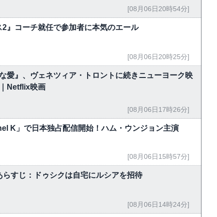
[08月06日20時54分]
ス2』コーチ就任で参加者に本気のエール
[08月06日20時25分]
能な愛』、ヴェネツィア・トロントに続きニューヨーク映
tflix映画
[08月06日17時26分]
hannel K」で日本独占配信開始！ハム・ウンジョン主演
[08月06日15時57分]
5話あらすじ：ドゥシクは自宅にルシアを招待
[08月06日14時24分]