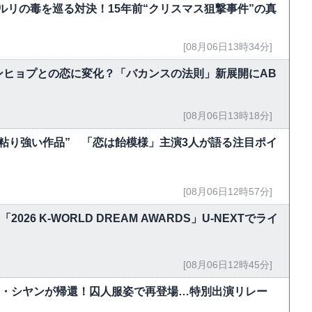
ルリの毒を巡る対決！15年前“クリスマス狙撃事件”の真
[08月06日13時34分]
ンヒョプとの恋に変化？「バカンスの法則」新展開にAB
[08月06日13時18分]
粘り強い作品” 「恋は飴模様」主演3人が語る注目ポイ
[08月06日12時57分]
！「2026 K-WORLD DREAM AWARDS」U-NEXTでライ
[08月06日12時45分]
ク・シヤンが帰還！囚人服姿で再登場…特別出演リレー