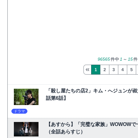
96565
件中
1
～
15
件
1
2
3
4
5
「殺し屋たちの店2」キム・へジュンが叔
話第6話】
ドラマ
【あすから】「完璧な家族」WOWOW
（全話あらすじ）