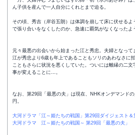
ん子供を産んで一人自分にくれとまで迫る。
その頃、秀吉（岸谷五朗）は体調を崩して床に伏せるよ
で張り合いをなくしたのか、急速に覇気がなくなったよ
元々最悪の出会いから始まった江と秀忠。夫婦となって
江が秀忠より6歳も年上であることもソリのあわなさに
こともさらに状況を悪くしていた。ついには離縁の二文
事が変えることに…。
なお、第29回「最悪の夫」は現在、NHKオンデマンド
円。
大河ドラマ「江～姫たちの戦国」第29回ダイジェスト＆
大河ドラマ 江～姫たちの戦国～ 第29回「最悪の夫」