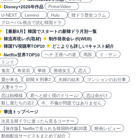
PrimeVideo
Disney+2026年作品
U-NEXT
Lemino
Hulu
韓ドラ歴史コラム
グローバル視点で読む韓国ドラ
【最新8月】韓国でスタートの新韓ドラ月別一覧
韓流再現レポ(取材)
制作発表会レポ(WEB)
韓国TV視聴率TOP10
どこよりも詳しい!キャスト紹介
ヘチ 王座への道
馬医
イ・サン
Netflix世界TOP10
トンイ
鬼宮
奇皇后
華政
善徳女王
恋人
愛が来る
財閥 X 刑事2
夫婦の結末
マンションのお仕事
人妻キラー
恋は飴模様
君へと続く僕のドリーム!
恋は命がけ
殺し屋たちの店2
今、不倫が問題ではありません
華流トップページ
次見る韓ドラに迷ったら見るコーナー
【保存版】Netflixで見られる韓国時代劇20選
映画レビュー
動画配信サービスをまとめて紹介