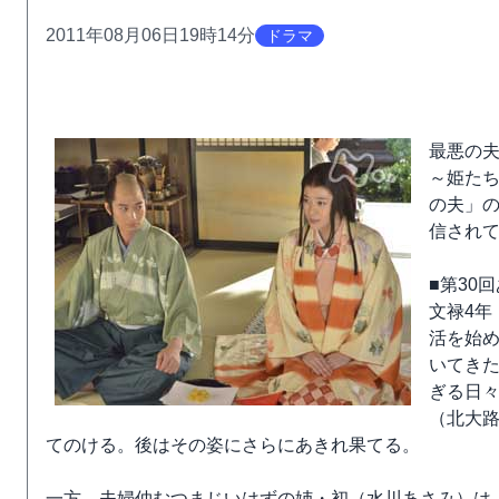
2011年08月06日19時14分
ドラマ
最悪の
～姫たち
の夫」の
信され
■第30
文禄4年
活を始
いてきた
ぎる日
（北大
てのける。後はその姿にさらにあきれ果てる。
一方、夫婦仲むつまじいはずの姉・初（水川あさみ）は