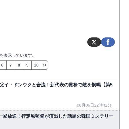
を表示しています。
6
7
8
9
10
父イ・ドンウクと合流！新代表の貫禄で敵を恫喝【第5
[08月06日22時42分]
で一挙放送！行定勲監督が演出した話題の韓国ミステリー