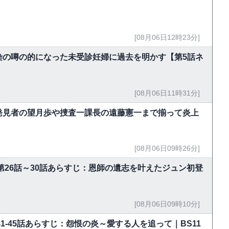
[08月06日12時23分]
染の噂の的になった未受診妊婦に過去を明かす【第5話ネ
[08月06日11時31分]
発見者の望月歩や捜査一課長の遠藤憲一まで揃って炎上
[08月06日09時26分]
第26話～30話あらすじ：恩師の遺志を叶えたジュン初登
[08月06日09時10分]
」第41-45話あらすじ：怨恨の炎～愛する人を追って｜BS11