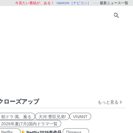
今見たい番組が、ある！
navicon［ナビコン］
最新ニュース一覧
クローズアップ
もっと見る
朝ドラ:風、薫る
大河:豊臣兄弟!
VIVANT
2026年夏(7月)国内ドラマ一覧
Netflix
Disney+
Netflix2026年作品