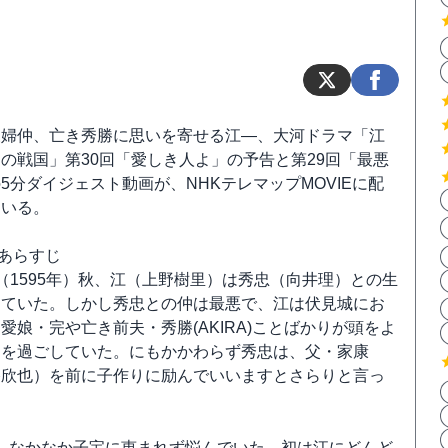
夫婦仲、亡き秀勝に思いを寄せる江―、大河ドラマ「江
の戦国」第30回「愛しき人よ」の予告と第29回「最悪
5分ダイジェスト動画が、NHKテレマップMOVIEに配
ている。
回あらすじ
（1595年）秋、江（上野樹里）は秀忠（向井理）との生
めていた。しかし秀忠との仲は最悪で、江は伏見城にお
愛娘・完や亡き前夫・秀勝(AKIRA)ことばかりが頭をよ
々を過ごしていた。にもかかわらず秀忠は、父・家康
路欣也）を前に子作りに励んでいいますとさらりと言っ
、なかなか子宝に恵まれず悩んでいた。初は江にどんど