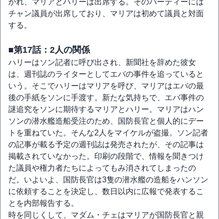
かれ、マリアとハリーは出席する。そのパーティーには
チャン議員が出席しており、マリアは初めて議員と対面
する。
■第17話：2人の関係
ハリーはソン記者に呼び出され、新聞社を辞めた彼女
は、週刊誌のライターとしてエバの事件を追っていると
いう。そこでハリーはマリアを呼び、マリアはエバの最
後の手紙をソンに手渡す。新たな気持ちで、エバ事件の
謎追究をソンに期待するマリアとハリー。マリアはハン
ソンの潜水艦造船受注のため、国防長官と個人的にデー
トを重ねていた。そんな2人をマイケルが盗撮。ソン記者
の記事が載る予定の週刊誌は発売されたが、その記事は
掲載されていなかった。印刷の段階で、情報を聞きつけ
た議員や権力者たちによってもみ消されてしまったの
だ。いよいよ、国防長官は3隻の潜水艦の造船をハンソン
に依頼することを決定し、数日以内に広報で発表するこ
とを内部報告する。
時を同じくして、マダム・チェはマリアが国防長官と親