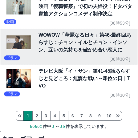
映画『復職警察』で初の夫婦役！ドタバタ
家族アクションコメディ制作決定
映画
[08時53分]
WOWOW「華麗なる日々」第46-最終回あ
らすじ：チョン・イルとチョン・インソ
ン、互いの気持ちを確かめ合い恋人に
ドラマ
[08時30分]
テレビ大阪「イ・サン」第41-45話あらす
じと見どころ：無謀な戦い～即位の日｜T
VO
ドラマ
[08時30分]
1
2
3
4
5
6
7
8
9
10
96561
件中
1
～
15
件を表示しています。