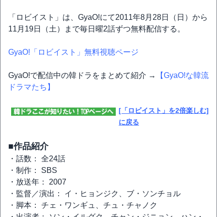
「ロビイスト」は、GyaO!にて2011年8月28日（日）から
11月19日（土）まで毎日曜2話ずつ無料配信する。
GyaO!「ロビイスト」無料視聴ページ
GyaO!で配信中の韓ドラをまとめて紹介 →
【GyaO!な韓流
ドラマたち】
[「ロビイスト」を2倍楽しむ]
に戻る
■作品紹介
・話数： 全24話
・制作： SBS
・放送年： 2007
・監督／演出： イ・ヒョンジク、ブ・ソンチョル
・脚本： チェ・ワンギュ、チュ・チャノク
・出演者： ソン・イルグク、チャン・ジニョン、ハン・