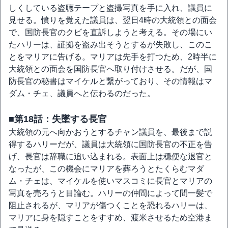
しくしている盗聴テープと盗撮写真を手に入れ、議員に
見せる。憤りを覚えた議員は、翌日4時の大統領との面会
で、国防長官のクビを直訴しようと考える。その場にい
たハリーは、証拠を盗み出そうとするが失敗し、このこ
とをマリアに告げる。マリアは先手を打つため、2時半に
大統領との面会を国防長官へ取り付けさせる。だが、国
防長官の秘書はマイケルと繋がっており、その情報はマ
ダム・チェ、議員へと伝わるのだった。
■第18話：失墜する長官
大統領の元へ向かおうとするチャン議員を、最後まで説
得するハリーだが、議員は大統領に国防長官の不正を告
げ、長官は辞職に追い込まれる。表面上は穏便な退官と
なったが、この機会にマリアを葬ろうとたくらむマダ
ム・チェは、マイケルを使いマスコミに長官とマリアの
写真を売ろうと目論む。ハリーの仲間によって間一髪で
阻止されるが、マリアが傷つくことを恐れるハリーは、
マリアに身を隠すことをすすめ、渡米させるため空港ま