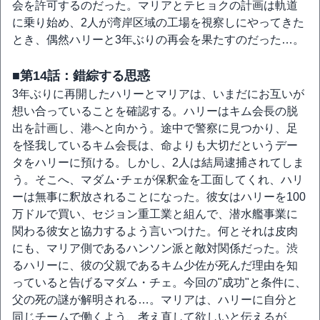
会を許可するのだった。マリアとテヒョクの計画は軌道
に乗り始め、2人が湾岸区域の工場を視察しにやってきた
とき、偶然ハリーと3年ぶりの再会を果たすのだった…。
■第14話：錯綜する思惑
3年ぶりに再開したハリーとマリアは、いまだにお互いが
想い合っていることを確認する。ハリーはキム会長の脱
出を計画し、港へと向かう。途中で警察に見つかり、足
を怪我しているキム会長は、命よりも大切だというデー
タをハリーに預ける。しかし、2人は結局逮捕されてしま
う。そこへ、マダム･チェが保釈金を工面してくれ、ハリ
ーは無事に釈放されることになった。彼女はハリーを100
万ドルで買い、セジョン重工業と組んで、潜水艦事業に
関わる彼女と協力するよう言いつけた。何とそれは皮肉
にも、マリア側であるハンソン派と敵対関係だった。渋
るハリーに、彼の父親であるキム少佐が死んだ理由を知
っていると告げるマダム・チェ。今回の"成功"と条件に、
父の死の謎が解明される…。マリアは、ハリーに自分と
同じチームで働くよう、考え直して欲しいと伝えるが、