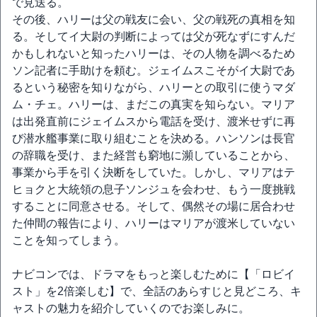
で見送る。
その後、ハリーは父の戦友に会い、父の戦死の真相を知
る。そしてイ大尉の判断によっては父が死なずにすんだ
かもしれないと知ったハリーは、その人物を調べるため
ソン記者に手助けを頼む。ジェイムスこそがイ大尉であ
るという秘密を知りながら、ハリーとの取引に使うマダ
ム・チェ。ハリーは、まだこの真実を知らない。マリア
は出発直前にジェイムスから電話を受け、渡米せずに再
び潜水艦事業に取り組むことを決める。ハンソンは長官
の辞職を受け、また経営も窮地に瀕していることから、
事業から手を引く決断をしていた。しかし、マリアはテ
ヒョクと大統領の息子ソンジュを会わせ、もう一度挑戦
することに同意させる。そして、偶然その場に居合わせ
た仲間の報告により、ハリーはマリアが渡米していない
ことを知ってしまう。
ナビコンでは、ドラマをもっと楽しむために【「ロビイ
スト」を2倍楽しむ】で、全話のあらすじと見どころ、キ
ャストの魅力を紹介していくのでお楽しみに。