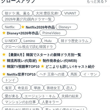
クローズアップ
もっと見る
朝ドラ:風、薫る
大河:豊臣兄弟!
VIVANT
2026年夏(7月)国内ドラマ一覧
Netflix
Disney+
Netflix2026年作品
PrimeVideo
Disney+2026年作品
U-NEXT
Lemino
Hulu
韓ドラ歴史コラム
グローバル視点で読む韓国ドラ
【最新8月】韓国でスタートの新韓ドラ月別一覧
韓流再現レポ(取材)
制作発表会レポ(WEB)
韓国TV視聴率TOP10
どこよりも詳しい!キャスト紹介
ヘチ 王座への道
馬医
イ・サン
Netflix世界TOP10
トンイ
鬼宮
奇皇后
華政
善徳女王
恋人
愛が来る
エージェント・キム
夫婦の結末
マンションのお仕事
人妻キラー
残念ながら明日も出勤
君へと続く僕のドリーム!