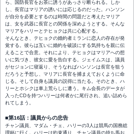
ら、国防長官をお茶に誘うがあっさり断られる。しか
し、長官はマリアの誘いには応じるのだった。ハンソン
が自分を必要とするのは時間の問題だと考えたマリア
は、女を武器に長官との関係を深めようとする。そんな
マリアをハリーとテヒョクは共に心配する。
そんなとき、テヒョクの婚約者ミランに恋人の存在が発
覚する。彼らは互いに婚約を破談にする気持ちを親に伝
えることで合意。それにより、テヒョクはマリアへの想
いに気づき、彼女に愛を告白する。ジェイムスは、議員
がセジョンに寝返り、そうなればハンソンは長官を狙う
だろうと予想し、マリアに長官を捕まえておくように命
じる。そして自身も議員の説得に当たる。そのとき、ハ
リーとホシクは車上荒らしに遭う。キム会長のデータが
入ったCDを持つハリーは何者かに尾行され、追い詰めら
れてしまう。
■第16話：議員からの忠告
チャン議員、マダム・チェ、ハリーの3人は競馬の国務総
理杯に行く。ハリーは約束通り、チャン議員の持ち馬お