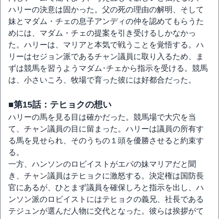
ハリーの決意は固かった。父の死の理由の解明、そして
妹とマダム・チェの息子アンディの仲を認めてもらうた
めには、マダム・チェの提案を引き受けるしかなかっ
た。ハリーは、マリアと本気で戦うことを覚悟する。ハ
リーはセジョン派であるチャン議員に取り入るため、ま
ずは競馬を習うようマダム･チェから指示を受ける。競馬
は、小さいころ、牧場で育った彼には好都合だった。
■第15話：テヒョクの想い
ハリーの馬を見る目は確かだった。競馬場で大穴を当
て、チャン議員の目に留まった。ハリーは議員の所有す
る馬を見せられ、そのうちの１頭を優勝させると約束す
る。
一方、ハンソンのロビイストがエバの妹マリアだと聞
き、チャン議員はテヒョクに激怒する。決定権は国防長
官にあるが、ひとまず議員を確保しろと指示を出し、ハ
ンソン派のロビイストにはテヒョクの義兄、社長である
テジュンが選んだ人物に交代となった。彼らは挨拶がて