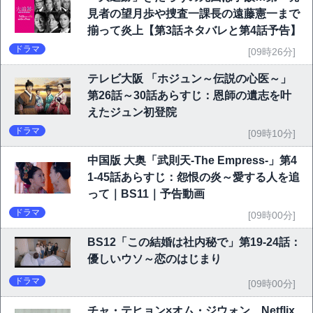
見者の望月歩や捜査一課長の遠藤憲一まで
揃って炎上【第3話ネタバレと第4話予告】
ドラマ
[09時26分]
テレビ大阪 「ホジュン～伝説の心医～」
第26話～30話あらすじ：恩師の遺志を叶
えたジュン初登院
ドラマ
[09時10分]
中国版 大奥「武則天-The Empress-」第4
1-45話あらすじ：怨恨の炎～愛する人を追
って｜BS11｜予告動画
ドラマ
[09時00分]
BS12「この結婚は社内秘で」第19-24話：
優しいウソ～恋のはじまり
ドラマ
[09時00分]
チャ・テヒョン×オム・ジウォン、Netflix