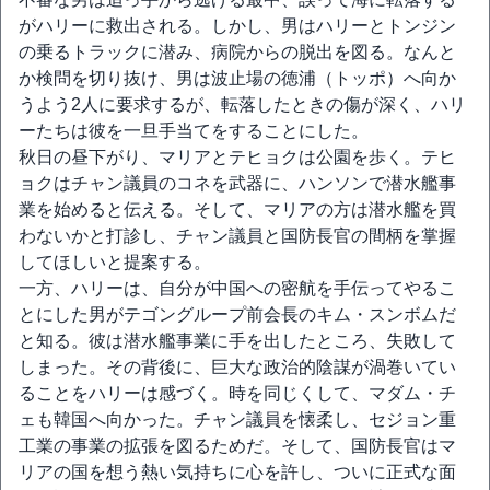
がハリーに救出される。しかし、男はハリーとトンジン
の乗るトラックに潜み、病院からの脱出を図る。なんと
か検問を切り抜け、男は波止場の徳浦（トッポ）へ向か
うよう2人に要求するが、転落したときの傷が深く、ハリ
ーたちは彼を一旦手当てをすることにした。
秋日の昼下がり、マリアとテヒョクは公園を歩く。テヒ
ョクはチャン議員のコネを武器に、ハンソンで潜水艦事
業を始めると伝える。そして、マリアの方は潜水艦を買
わないかと打診し、チャン議員と国防長官の間柄を掌握
してほしいと提案する。
一方、ハリーは、自分が中国への密航を手伝ってやるこ
とにした男がテゴングループ前会長のキム・スンボムだ
と知る。彼は潜水艦事業に手を出したところ、失敗して
しまった。その背後に、巨大な政治的陰謀が渦巻いてい
ることをハリーは感づく。時を同じくして、マダム・チ
ェも韓国へ向かった。チャン議員を懐柔し、セジョン重
工業の事業の拡張を図るためだ。そして、国防長官はマ
リアの国を想う熱い気持ちに心を許し、ついに正式な面