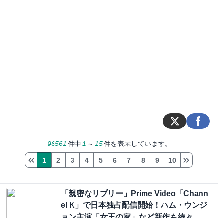
96561
件中
1
～
15
件を表示しています。
1
2
3
4
5
6
7
8
9
10
「親密なリプリー」Prime Video「Chann
el K」で日本独占配信開始！ハム・ウンジ
ョン主演「女王の家」など新作も続々