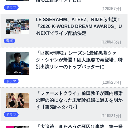
ドラマ
[12時57分]
LE SSERAFIM、ATEEZ、RIIZEら出演！
「2026 K-WORLD DREAM AWARDS」U
-NEXTでライブ配信決定
音楽
[12時45分]
「財閥×刑事2」シーズン1最終黒幕クァ
ク・シヤンが帰還！囚人服姿で再登場…特
別出演リレーのトップバッターに
ドラマ
[12時23分]
「ファーストクライ」前田敦子が院内感染
の噂の的になった未受診妊婦に過去を明か
す【第5話ネタバレ】
ドラマ
[11時31分]
「大追跡」きたろうの死因は事故…第一発