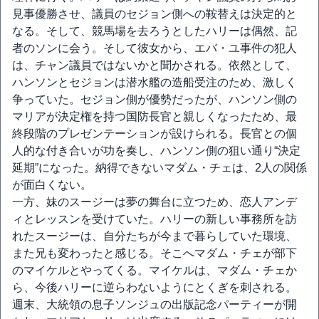
見事優勝させ、議員のセジョン側への鞍替えは決定的と
なる。そして、競馬場を去ろうとしたハリーは偶然、記
者のソンに会う。そして彼女から、エバ・ユ事件の犯人
は、チャン議員ではないかと聞かされる。依然として、
ハンソンとセジョンは潜水艦の造船受注のため、激しく
争っていた。セジョン側が優勢だったが、ハンソン側の
マリアが決定権を持つ国防長官と親しくなったため、最
終段階のプレゼンテーションが設けられる。長官との個
人的な付き合いが功を奏し、ハンソン側の狙い通り“決定
延期”になった。納得できないマダム・チェは、2人の関係
が面白くない。
一方、妹のスージーは夢の舞台に立つため、恋人アンデ
ィとレッスンを受けていた。ハリーの新しい事務所を訪
れたスージーは、自分たちが今まで暮らしていた環境、
また兄も変わったと感じる。そこへマダム・チェが部下
のマイケルとやってくる。マイケルは、マダム・チェか
ら、今後ハリーに逆らわないようにとくぎを刺される。
週末、大統領の息子ソンジュの出版記念パーティーが開