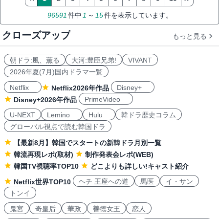
96591
件中
1
～
15
件を表示しています。
クローズアップ
もっと見る
朝ドラ:風、薫る
大河:豊臣兄弟!
VIVANT
2026年夏(7月)国内ドラマ一覧
Netflix
Disney+
Netflix2026年作品
PrimeVideo
Disney+2026年作品
U-NEXT
Lemino
Hulu
韓ドラ歴史コラム
グローバル視点で読む韓国ドラ
【最新8月】韓国でスタートの新韓ドラ月別一覧
韓流再現レポ(取材)
制作発表会レポ(WEB)
韓国TV視聴率TOP10
どこよりも詳しい!キャスト紹介
ヘチ 王座への道
馬医
イ・サン
Netflix世界TOP10
トンイ
鬼宮
奇皇后
華政
善徳女王
恋人