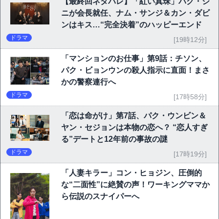
【最終回ネタバレ】「紅い真珠」パク・ジ
ニが会長就任、ナム・サンジ＆カン・ダビ
ンはキス…“完全決着”のハッピーエンド
ドラマ
[19時12分]
「マンションのお仕事」第9話：チソン、
パク・ビョンウンの殺人指示に直面！まさ
かの警察連行へ
ドラマ
[17時58分]
「恋は命がけ」第7話、パク・ウンビン＆
ヤン・セジョンは本物の恋へ？ “恋人すぎ
る”デートと12年前の事故の謎
ドラマ
[17時19分]
「人妻キラー」コン・ヒョジン、圧倒的
な“二面性”に絶賛の声！ワーキングママか
ら伝説のスナイパーへ