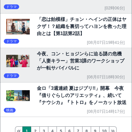
ドラマ
[02時06分]
「恋は飴模様」チョン・ヘインの正体はヤ
クザ！？組織を裏切ってハヨンを救った理
由とは【第1話第2話】
ドラマ
[08月07日19時41分]
今夜、コン・ヒョジンらに迫る謎の危機
「人妻キラー」営業3課のワークショップ
が一転サバイバルに
ドラマ
[08月07日18時30分]
金ロ「3週連続 夏はジブリ!!」開幕 今夜
『借りぐらしのアリエッティ』、続いて
『ナウシカ』『トトロ』をノーカット放送
映画
[08月07日14時17分]
1
2
3
4
5
6
7
8
9
10