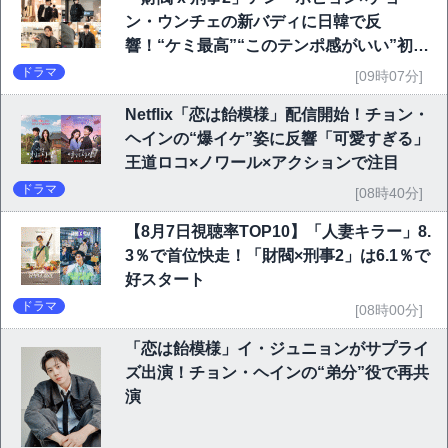
ン・ウンチェの新バディに日韓で反
響！“ケミ最高”“このテンポ感がいい”初回
6.1％で好発進
ドラマ
[09時07分]
Netflix「恋は飴模様」配信開始！チョン・
ヘインの“爆イケ”姿に反響「可愛すぎる」
王道ロコ×ノワール×アクションで注目
ドラマ
[08時40分]
【8月7日視聴率TOP10】「人妻キラー」8.
3％で首位快走！「財閥×刑事2」は6.1％で
好スタート
ドラマ
[08時00分]
「恋は飴模様」イ・ジュニョンがサプライ
ズ出演！チョン・ヘインの“弟分”役で再共
演