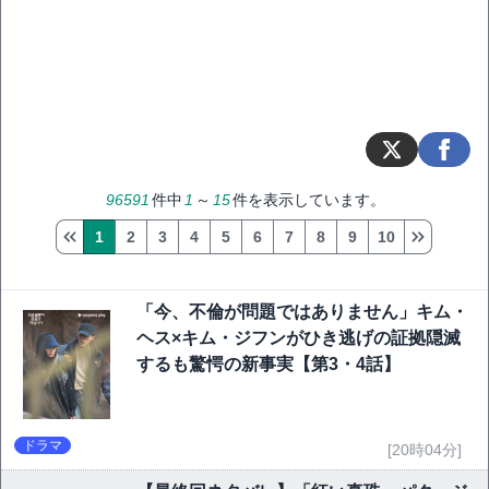
96591
件中
1
～
15
件を表示しています。
1
2
3
4
5
6
7
8
9
10
「今、不倫が問題ではありません」キム・
ヘス×キム・ジフンがひき逃げの証拠隠滅
するも驚愕の新事実【第3・4話】
ドラマ
[20時04分]