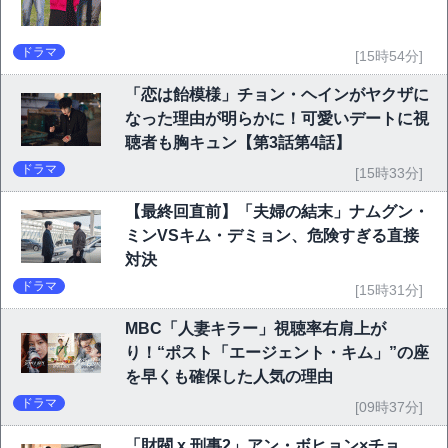
ドラマ
[15時54分]
「恋は飴模様」チョン・ヘインがヤクザに
なった理由が明らかに！可愛いデートに視
聴者も胸キュン【第3話第4話】
ドラマ
[15時33分]
【最終回直前】「夫婦の結末」ナムグン・
ミンVSキム・デミョン、危険すぎる直接
対決
ドラマ
[15時31分]
MBC「人妻キラー」視聴率右肩上が
り！“ポスト「エージェント・キム」”の座
を早くも確保した人気の理由
ドラマ
[09時37分]
「財閥 x 刑事2」アン・ボヒョン×チョ