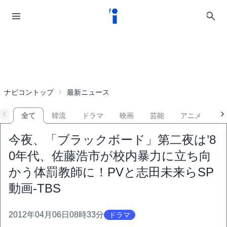
ナビコントップ
最新ニュース
全て
韓流
ドラマ
映画
芸能
アニメ
音
今夜、「ブラックボード」第二夜は’8
0年代、佐藤浩市が校内暴力に立ち向
かう体罰教師に！PVと志田未来らSP
動画-TBS
2012年04月06日08時33分
ドラマ