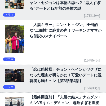
ヤン・セジョンは本物の恋へ？ “恋人すぎ
る”デートと12年前の事故の謎
ドラマ
[17時19分]
「人妻キラー」コン・ヒョジン、圧倒的
な“二面性”に絶賛の声！ワーキングママか
ら伝説のスナイパーへ
ドラマ
[15時54分]
「恋は飴模様」チョン・ヘインがヤクザに
なった理由が明らかに！可愛いデートに視
聴者も胸キュン【第3話第4話】
ドラマ
[15時33分]
【最終回直前】「夫婦の結末」ナムグン・
ミンVSキム・デミョン、危険すぎる直接