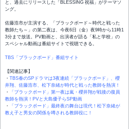
と、過去にリリースした「BLESSING 祝福」がテーマソ
ング。
佐藤浩市が主演する、「ブラックボード～時代と戦った
教師たち～」の第二夜は、今夜6日（金）夜9時から11時1
3分まで放送。PV動画と、出演者が語る「私と学校」の
スペシャル動画は番組サイトで視聴できる。
TBS「ブラックボード」番組サイト
【関連記事】
・
TBS春のSPドラマは3夜連続「ブラックボード」、櫻
井翔、佐藤浩市、松下奈緒が時代と戦った教師を熱演！
・
「ブラックボード」第一夜は嵐・櫻井翔が戦後の復員
教師を熱演！PVと大島優子らSP動画
・
「ブラックボード」最終夜の舞台は現代！松下奈緒が
教え子と男女の関係を噂される教師役に！