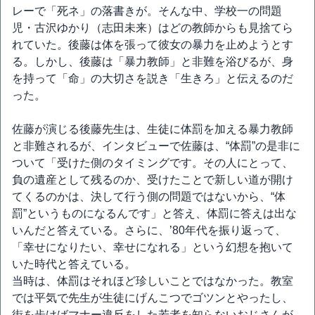
レーで「死ネ」の落書きが。そんな中、学校一の問題
児・古沢ゆかり（志田未来）はどの教師からも見捨てら
れていた。後藤は体を張って彼女の暴力を止めようとす
る。しかし、後藤は「暴力教師」と非難を浴びるが、身
を持って「命」の大切さを説き「生きろ」と伝えるのだ
った。
佐藤が演じる後藤先生は、生徒に体罰を加える暴力教師
と非難されるが、インタビューで佐藤は、“体罰”の是非に
ついて「受けた側のタイミングです。その人にとって、
負の遺産として残るのか、受けたことで新しい道が開け
てくるのかは、決して行う側の問題ではないから、“体
罰”というものになるんです」と答え、体罰に答えは出な
いんだと答えている。さらに、’80年代を振り返って、
「幸せになりたい、幸せになれる」という幻想を抱いて
いた時代と答えている。
当時は、体罰はそれほど珍しいことではなかった。教室
では平気で先生が生徒にげんこつでゴツンとやったし、
街を歩けばマナー違反をした若者を知らないおじさんが