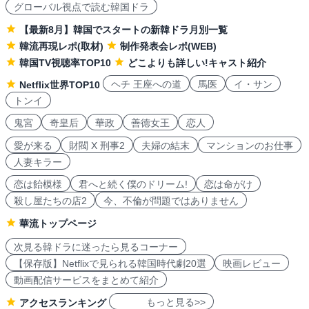
グローバル視点で読む韓国ドラ
【最新8月】韓国でスタートの新韓ドラ月別一覧
韓流再現レポ(取材)
制作発表会レポ(WEB)
韓国TV視聴率TOP10
どこよりも詳しい!キャスト紹介
ヘチ 王座への道
馬医
イ・サン
Netflix世界TOP10
トンイ
鬼宮
奇皇后
華政
善徳女王
恋人
愛が来る
財閥 X 刑事2
夫婦の結末
マンションのお仕事
人妻キラー
恋は飴模様
君へと続く僕のドリーム!
恋は命がけ
殺し屋たちの店2
今、不倫が問題ではありません
華流トップページ
次見る韓ドラに迷ったら見るコーナー
【保存版】Netflixで見られる韓国時代劇20選
映画レビュー
動画配信サービスをまとめて紹介
もっと見る>>
アクセスランキング