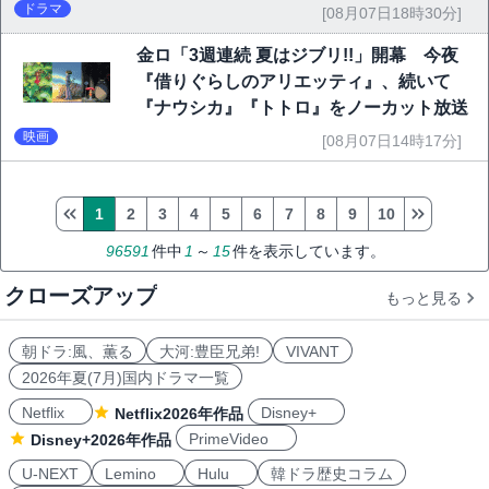
ドラマ
[08月07日18時30分]
金ロ「3週連続 夏はジブリ!!」開幕 今夜
『借りぐらしのアリエッティ』、続いて
『ナウシカ』『トトロ』をノーカット放送
映画
[08月07日14時17分]
1
2
3
4
5
6
7
8
9
10
96591
件中
1
～
15
件を表示しています。
クローズアップ
もっと見る
朝ドラ:風、薫る
大河:豊臣兄弟!
VIVANT
2026年夏(7月)国内ドラマ一覧
Netflix
Disney+
Netflix2026年作品
PrimeVideo
Disney+2026年作品
U-NEXT
Lemino
Hulu
韓ドラ歴史コラム