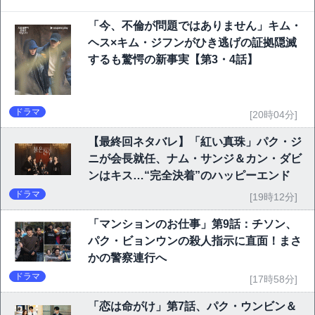
「今、不倫が問題ではありません」キム・
ヘス×キム・ジフンがひき逃げの証拠隠滅
するも驚愕の新事実【第3・4話】
ドラマ
[20時04分]
【最終回ネタバレ】「紅い真珠」パク・ジ
ニが会長就任、ナム・サンジ＆カン・ダビ
ンはキス…“完全決着”のハッピーエンド
ドラマ
[19時12分]
「マンションのお仕事」第9話：チソン、
パク・ビョンウンの殺人指示に直面！まさ
かの警察連行へ
ドラマ
[17時58分]
「恋は命がけ」第7話、パク・ウンビン＆