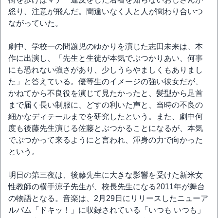
怒り、注意が飛んだ。間違いなく人と人が関わり合いつ
ながっていた。
劇中、学校一の問題児のゆかりを演じた志田未来は、本
作に出演し、「先生と生徒が本気でぶつかりあい、何事
にも恐れない強さがあり、少しうらやましくもありまし
た」と答えている。優等生のイメージの強い彼女だが、
かねてから不良役を演じて見たかったと、髪型から足首
まで届く長い制服に、どすの利いた声と、当時の不良の
細かなディテールまでを研究したという。また、劇中何
度も後藤先生演じる佐藤とぶつかることになるが、本気
でぶつかって来るようにと言われ、渾身の力で向かった
という。
明日の第三夜は、後藤先生に大きな影響を受けた新米女
性教師の横手涼子先生が、校長先生になる2011年が舞台
の物語となる。音楽は、2月29日にリリースしたニューア
ルバム「ドキッ！」に収録されている「いつも いつも」