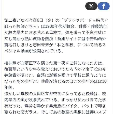
第二夜となる今夜6日（金）の「ブラックボード～時代と
戦った教師たち～」は1980年代が舞台、俳優・佐藤浩市
が校内暴力に吹き荒れる母校で、体を張って不良生徒に
立ち向かう熱い教師を熱演！番組サイトには予告動画や
貫地谷しほりと志田未来が「私と学校」について語るス
ペシャル動画が公開されている。
櫻井翔が白濱正平を演じた第一夜をご覧になった方は、
後藤明という少年を覚えておいでだろうか？名子役の今
井悠貴が演じた、白濱に影響を受けて学校に通うように
なったあの少年だ。佐藤が演じるのはこの少年のほぼ30
年後。
懐かしい母校の大田区立都中学に戻ってきた後藤は、校
内暴力の嵐が吹き荒れている、すっかり変わり果てた学
校だった。爆音を轟かす暴走族のバイク、バットで叩き
割られた窓ガラス、そしてあの教室の黒板には赤いスプ