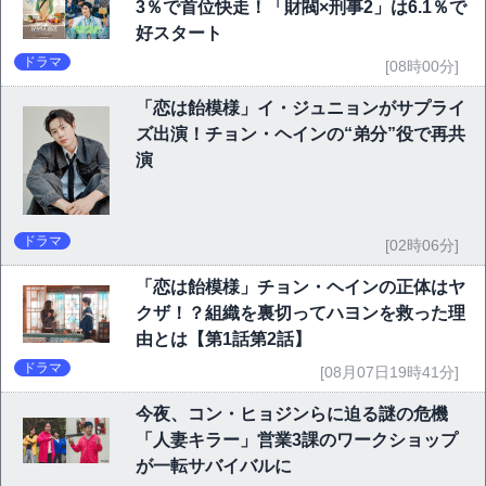
3％で首位快走！「財閥×刑事2」は6.1％で
好スタート
ドラマ
[08時00分]
「恋は飴模様」イ・ジュニョンがサプライ
ズ出演！チョン・ヘインの“弟分”役で再共
演
ドラマ
[02時06分]
「恋は飴模様」チョン・ヘインの正体はヤ
クザ！？組織を裏切ってハヨンを救った理
由とは【第1話第2話】
ドラマ
[08月07日19時41分]
今夜、コン・ヒョジンらに迫る謎の危機
「人妻キラー」営業3課のワークショップ
が一転サバイバルに