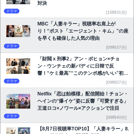
対決
ドラマ
[15時31分]
MBC「人妻キラー」視聴率右肩上が
り！“ポスト「エージェント・キム」”の座
を早くも確保した人気の理由
ドラマ
[09時37分]
「財閥 x 刑事2」アン・ボヒョン×チョ
ン・ウンチェの新バディに日韓で反
響！“ケミ最高”“このテンポ感がいい”初回
6.1％で好発進
ドラマ
[09時07分]
Netflix「恋は飴模様」配信開始！チョン・
ヘインの“爆イケ”姿に反響「可愛すぎる」
王道ロコ×ノワール×アクションで注目
ドラマ
[08時40分]
【8月7日視聴率TOP10】「人妻キラー」8.