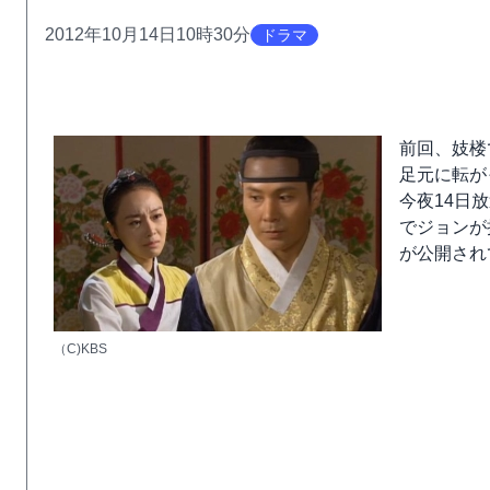
2012年10月14日10時30分
ドラマ
前回、妓楼
足元に転が
今夜14日
でジョンが
が公開され
（C)KBS