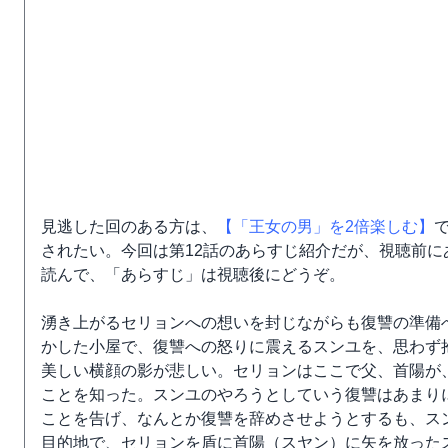
見逃した回のある方は、
【「王女の男」を2倍楽しむ】
されたい。今回は第12話のあらすじ紹介だが、視聴前
読んで、「あらすじ」は視聴後にどうぞ。
湧き上がるセリョンへの想いを封じながらも復讐の準備
かした小屋で、復讐への怒りに震えるスンユを、思わず
美しい横顔の影が悲しい。セリョンはここで父、首陽が
ことを知った。スンユのやろうとしていう復讐はあまり
ことを告げ、なんとか復讐を辞めさせようとするも、ス
目的地で、セリョンを盾に首陽（スヤン）に矢を放った