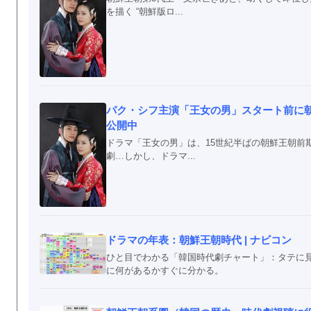
を描く “朝鮮版ロ...
パク・シフ主演「王女の男」スタート前に朝
公開中
ドラマ「王女の男」は、15世紀半ばの朝鮮王朝前
劇…しかし、ドラマ...
ドラマの年表：朝鮮王朝時代 | ナビコン
ひと目でわかる「韓国時代劇チャート」：タテに
に何があるかすぐに分かる。