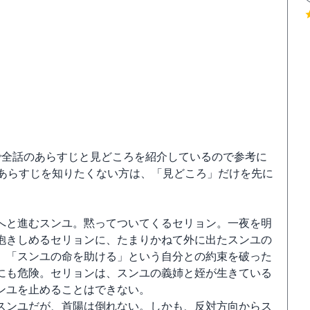
で全話のあらすじと見どころを紹介しているので参考に
にあらすじを知りたくない方は、「見どころ」だけを先に
へと進むスンユ。黙ってついてくるセリョン。一夜を明
抱きしめるセリョンに、たまりかねて外に出たスンユの
、「スンユの命を助ける」という自分との約束を破った
にも危険。セリョンは、スンユの義姉と姪が生きている
ンユを止めることはできない。
スンユだが、首陽は倒れない。しかも、反対方向からス