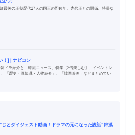
役立つ）
朝鮮最後の王朝歴代27人の国王の即位年、先代王との関係、特長な
] | ナビコン
以上の韓ドラ紹介と、韓流ニュース、特集【2倍楽しむ】、イベントレ
」、「歴史・豆知識・人物紹介」、「韓国映画」などまとめてい
すじとダイジェスト動画！ドラマの元になった説話“錦溪