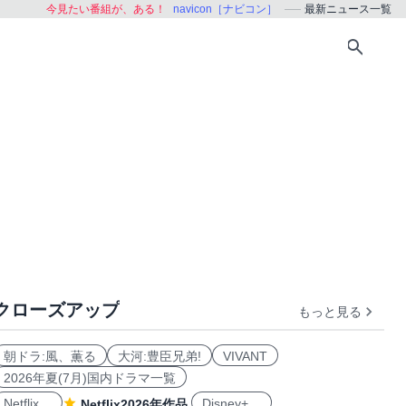
今見たい番組が、ある！
navicon［ナビコン］
最新ニュース一覧
クローズアップ
もっと見る
朝ドラ:風、薫る
大河:豊臣兄弟!
VIVANT
2026年夏(7月)国内ドラマ一覧
Netflix
Disney+
Netflix2026年作品