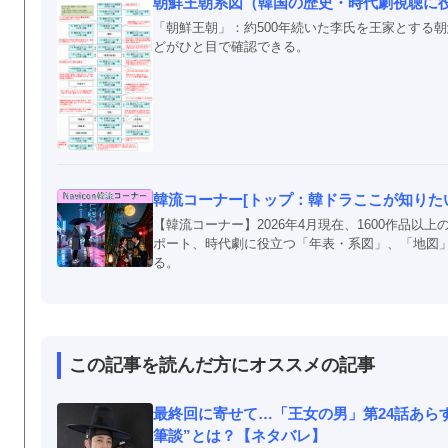
朝鮮王朝系図（韓国の歴史・時代劇視聴に
「朝鮮王朝」：約500年続いた李氏を王家とする
どがひと目で確認できる。
韓流コーナー[トップ：韓ドラここが知りたい！
【韓流コーナー】2026年4月現在、1600作品
ポート、時代劇に役立つ「年表・系図」、「地図
る。
この記事を読んだ方にオススメの記事
最終回に寄せて…「王女の男」第24話あら
筆談”とは？【ネタバレ】