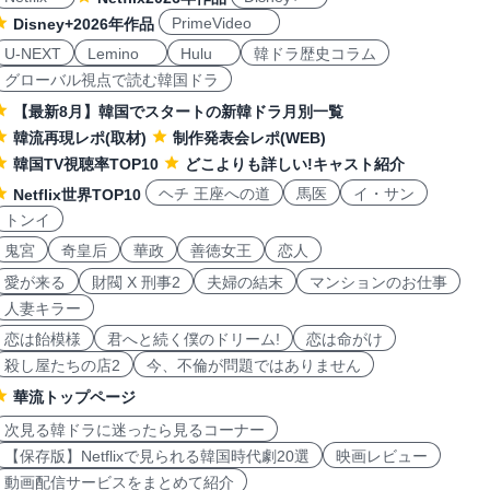
PrimeVideo
Disney+2026年作品
U-NEXT
Lemino
Hulu
韓ドラ歴史コラム
グローバル視点で読む韓国ドラ
【最新8月】韓国でスタートの新韓ドラ月別一覧
韓流再現レポ(取材)
制作発表会レポ(WEB)
韓国TV視聴率TOP10
どこよりも詳しい!キャスト紹介
ヘチ 王座への道
馬医
イ・サン
Netflix世界TOP10
トンイ
鬼宮
奇皇后
華政
善徳女王
恋人
愛が来る
財閥 X 刑事2
夫婦の結末
マンションのお仕事
人妻キラー
恋は飴模様
君へと続く僕のドリーム!
恋は命がけ
殺し屋たちの店2
今、不倫が問題ではありません
華流トップページ
次見る韓ドラに迷ったら見るコーナー
【保存版】Netflixで見られる韓国時代劇20選
映画レビュー
動画配信サービスをまとめて紹介