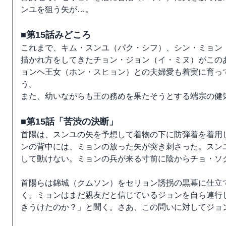
ンユを狙う矢が…。
■第15話みどころ
これまで、キム・スンユ（パク・シフ）、シン・ミョン
描かれ方をしてきたチョン・ジョン（イ・ミヌ）がこの
ョンヘ王女（ホン・スヒョン）との夫婦愛も着実に育っ
う。
また、幼いながらも王の務めを果たそうとする端宗の健
■第15話「苦渋の決断」
首陽は、スンユの矢を予想して着物の下に防弾着を着用
ンの背中には、ミョンの放った矢が突き刺さった。スン
して動けない。ミョンの兵が来る寸前に陰からチョ・ソ
首陽らは錦城（クムソン）をセリョン誘拐の黒幕に仕立
く。ミョンはまだ親友だと信じているジョンを自ら連行
きうけたのか？」と聞く。さあ、この問いに対してジョ