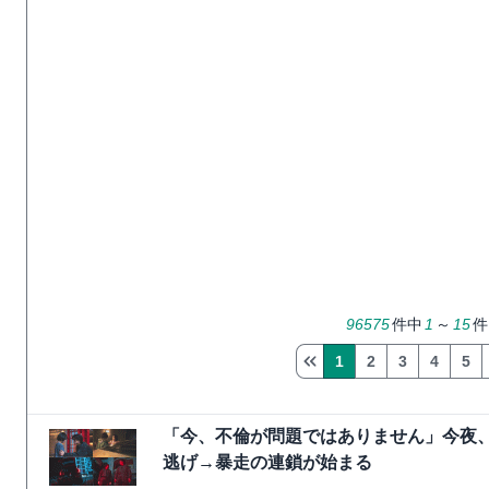
96575
件中
1
～
15
件
1
2
3
4
5
「今、不倫が問題ではありません」今夜、
逃げ→暴走の連鎖が始まる