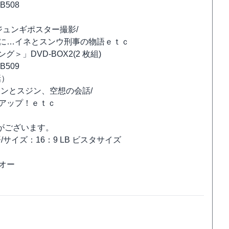
508
）
ジュンギポスター撮影/
然に…イネとスンウ刑事の物語ｅｔｃ
グ＞」DVD-BOX2(2 枚組)
509
話）
サンとスジン、空想の会話/
アップ！ｅｔｃ
がございます。
サイズ：16：9 LB ビスタサイズ
オー