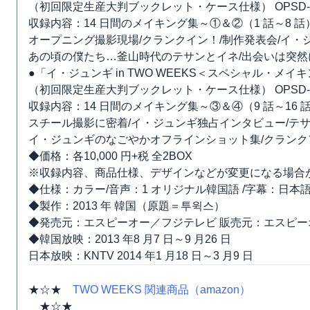
（初回限定生産大判ブックレット・ケース仕様） OPSD-B
収録内容：14 日間のメイキング集～①＆②（1 話～8 話
オープニング撮影現場/クランクイン！/制作発表会/イ・
あの頃の僕たち…釜山時代のテサンとイネ/出会いは突
●「イ・ジュンギ in TWO WEEKS＜スペシャル・メイキン
（初回限定生産大判ブックレット・ケース仕様） OPSD-B
収録内容：14 日間のメイキング集～③＆④（9 話～16 
スチール撮影に密着/イ・ジュンギ独占インタビュー/テ
イ・ジュンギのなごやかオフラインショット集/クランク
◆価格：各10,000 円+税 全2BOX
※収録内容、商品仕様、デザインなどが変更になる場合
◆仕様：カラー/音声：1 オリジナル韓国語 /字幕：日本語/
◆製作：2013 年 韓国（原題＝투윅스）
◆発売元：エスピーオー／フジテレビ 販売元：エスピー
◆韓国放映：2013 年8 月7 日～9 月26 日
日本放映：KNTV 2014 年1 月18 日～3 月9 日
★☆★
TWO WEEKS 関連商品（amazon）
★☆★