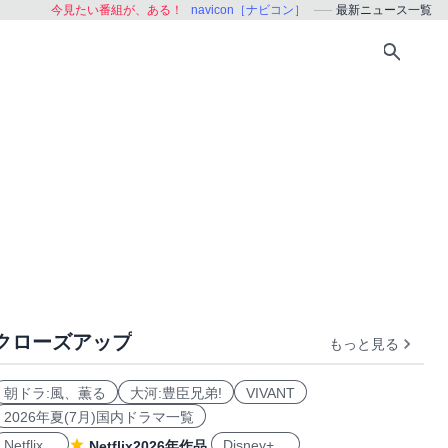
今見たい番組が、ある！
navicon［ナビコン］
最新ニュース一覧
クローズアップ
もっと見る
朝ドラ:風、薫る
大河:豊臣兄弟!
VIVANT
2026年夏(7月)国内ドラマ一覧
Netflix
Disney+
Netflix2026年作品