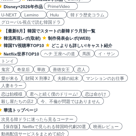
PrimeVideo
Disney+2026年作品
U-NEXT
Lemino
Hulu
韓ドラ歴史コラム
グローバル視点で読む韓国ドラ
【最新8月】韓国でスタートの新韓ドラ月別一覧
韓流再現レポ(取材)
制作発表会レポ(WEB)
韓国TV視聴率TOP10
どこよりも詳しい!キャスト紹介
ヘチ 王座への道
馬医
イ・サン
Netflix世界TOP10
トンイ
鬼宮
奇皇后
華政
善徳女王
恋人
愛が来る
財閥 X 刑事2
夫婦の結末
マンションのお仕事
人妻キラー
恋は飴模様
君へと続く僕のドリーム!
恋は命がけ
殺し屋たちの店2
今、不倫が問題ではありません
華流トップページ
次見る韓ドラに迷ったら見るコーナー
【保存版】Netflixで見られる韓国時代劇20選
映画レビュー
動画配信サービスをまとめて紹介