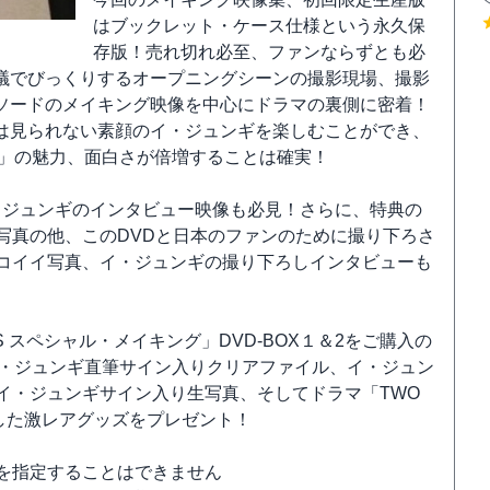
はブックレット・ケース仕様という永久保
存版！売れ切れ必至、ファンならずとも必
議でびっくりするオープニングシーンの撮影現場、撮影
ソードのメイキング映像を中心にドラマの裏側に密着！
は見られない素顔のイ・ジュンギを楽しむことができ、
S」の魅力、面白さが倍増することは確実！
イ・ジュンギのインタビュー映像も必見！さらに、特典の
写真の他、このDVDと日本のファンのために撮り下ろさ
コイイ写真、イ・ジュンギの撮り下ろしインタビューも
EKS スペシャル・メイキング」DVD-BOX１＆2をご購入の
イ・ジュンギ直筆サイン入りクリアファイル、イ・ジュン
イ・ジュンギサイン入り生写真、そしてドラマ「TWO
用した激レアグッズをプレゼント！
を指定することはできません