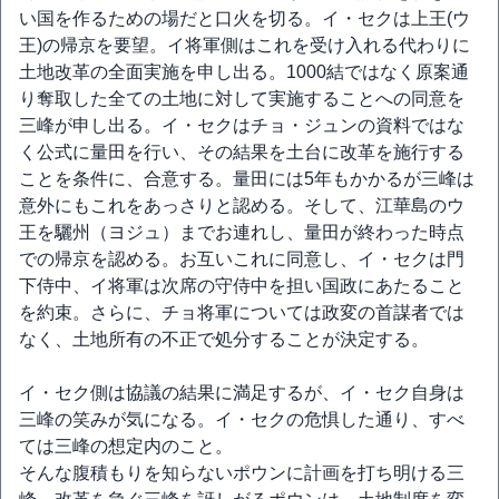
い国を作るための場だと口火を切る。イ・セクは上王(ウ
王)の帰京を要望。イ将軍側はこれを受け入れる代わりに
土地改革の全面実施を申し出る。1000結ではなく原案通
り奪取した全ての土地に対して実施することへの同意を
三峰が申し出る。イ・セクはチョ・ジュンの資料ではな
く公式に量田を行い、その結果を土台に改革を施行する
ことを条件に、合意する。量田には5年もかかるが三峰は
意外にもこれをあっさりと認める。そして、江華島のウ
王を驪州（ヨジュ）までお連れし、量田が終わった時点
での帰京を認める。お互いこれに同意し、イ・セクは門
下侍中、イ将軍は次席の守侍中を担い国政にあたること
を約束。さらに、チョ将軍については政変の首謀者では
なく、土地所有の不正で処分することが決定する。
イ・セク側は協議の結果に満足するが、イ・セク自身は
三峰の笑みが気になる。イ・セクの危惧した通り、すべ
ては三峰の想定内のこと。
そんな腹積もりを知らないポウンに計画を打ち明ける三