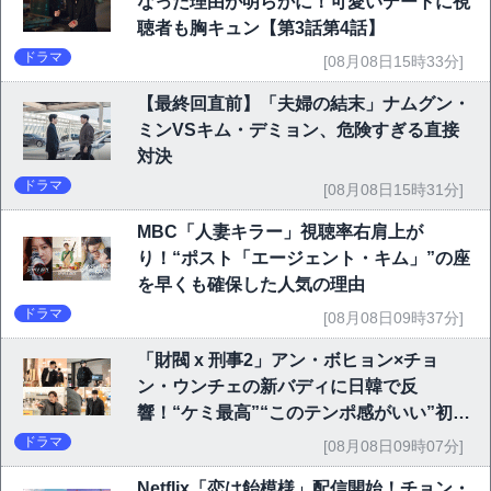
なった理由が明らかに！可愛いデートに視
聴者も胸キュン【第3話第4話】
ドラマ
[08月08日15時33分]
【最終回直前】「夫婦の結末」ナムグン・
ミンVSキム・デミョン、危険すぎる直接
対決
ドラマ
[08月08日15時31分]
MBC「人妻キラー」視聴率右肩上が
り！“ポスト「エージェント・キム」”の座
を早くも確保した人気の理由
ドラマ
[08月08日09時37分]
「財閥 x 刑事2」アン・ボヒョン×チョ
ン・ウンチェの新バディに日韓で反
響！“ケミ最高”“このテンポ感がいい”初回
6.1％で好発進
ドラマ
[08月08日09時07分]
Netflix「恋は飴模様」配信開始！チョン・