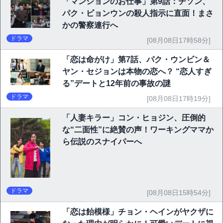
「マンションのお仕事」第9話：チソン、
パク・ビョンウンの殺人指示に直面！まさ
かの警察連行へ
ドラマ
[08月08日17時58分]
「恋は命がけ」第7話、パク・ウンビン＆
ヤン・セジョンは本物の恋へ？ “恋人すぎ
る”デートと12年前の事故の謎
ドラマ
[08月08日17時19分]
「人妻キラー」コン・ヒョジン、圧倒的
な“二面性”に絶賛の声！ワーキングママか
ら伝説のスナイパーへ
ドラマ
[08月08日15時54分]
「恋は飴模様」チョン・ヘインがヤクザに