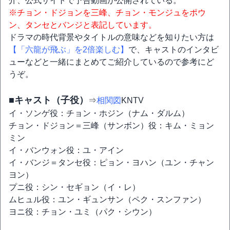
介、公式サイトで予告動画が公開されている。
※チョン・ドジョンを三峰、チョン・モンジュをポウ
ン、タンセとバンジと表記しています。
ドラマの時代背景やタイトルの意味などを知りたい方は
【「六龍が飛ぶ」を2倍楽しむ】
で、キャストのインタビ
ューなどと一緒にまとめてご紹介しているので参考にど
うぞ。
■キャスト（子役）
⇒
相関図
KNTV
イ・ソンゲ役：チョン・ホジン（ナム・ダルム）
チョン・ドジョン＝三峰（サンボン）役：キム・ミョン
ミン
イ・バンウォン役：ユ・アイン
イ・バンジ＝タンセ役：ピョン・ヨハン（ユン・チャン
ヨン）
プニ役：シン・セギョン（イ・レ）
ムヒュル役：ユン・ギュンサン（ペク・スンファン）
ヨニ役：チョン・ユミ（パク・シウン）