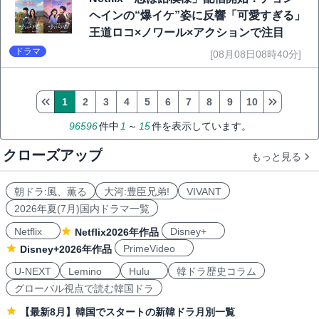
ヘインの“爆イケ”姿に反響「可愛すぎる」
王道ロコ×ノワール×アクションで注目
ドラマ
[08月08日08時40分]
1
2
3
4
5
6
7
8
9
10
96596
件中
1
～
15
件を表示しています。
クローズアップ
もっと見る
朝ドラ:風、薫る
大河:豊臣兄弟!
VIVANT
2026年夏(7月)国内ドラマ一覧
Netflix
Disney+
Netflix2026年作品
PrimeVideo
Disney+2026年作品
U-NEXT
Lemino
Hulu
韓ドラ歴史コラム
グローバル視点で読む韓国ドラ
【最新8月】韓国でスタートの新韓ドラ月別一覧