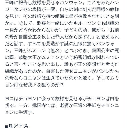
三峰に報告し紋様を見せるバンウォン。これをみたバン
ジ＝タンセの表情が一変。自らの剣に刻んだ同様の紋様
を見せ、その紋様を持つ組織に母が拉致されたことを明
かす。そして、刺客と一緒にいたキル・ソンミも組織の
一員かどうかわからないが、子どもの頃、彼から「お前
の母が魯国公主を殺した罪人だから探すな」と教えられ
たと話す。すべてを見透かす謎の組織に驚くバンウォ
ン。三峰がムミョン（無名）とつぶやき、魯国公主の死
の際、恭愍大王がムミョンという秘密組織が関わってい
ると言ったことを思い出し、誰もが王の妄想だと考えた
組織があったのか、自害した侍女ヨニャンがバンジたち
の母ならヨニャンは生きていたのかと驚く。そしてムミ
ョンはなぜ我々を狙うのか？
ヨニはチョヨンに会って紋様を見せるがチョヨンは白を
切る。一方、批国寺では、老婆が三通の手紙をチョンニ
ョンに手渡す。
■見どころ