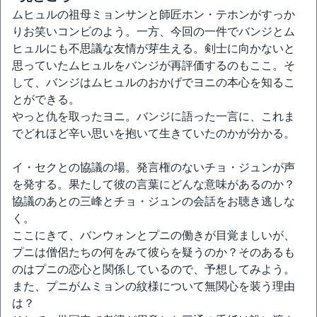
ムヒュルの祖母ミョンサンと師匠ホン・テホンがすっか
りお笑いコンビのよう。一方、今回の一件でバンジとム
ヒュルにも不思議な友情が芽生える。剣士に向かないと
思っていたムヒュルをバンジが再評価するのもここ。そ
して、バンジはムヒュルのおかげでヨニの本心を知るこ
とができる。
やっと仇を取ったヨニ。バンジに語った一言に、これま
でどれほど辛い思いを抱いて生きていたのかが分かる。
イ・セクとの協議の場。発言権のないチョ・ジュンが声
を発する。果たして彼の言葉にどんな意味があるのか？
協議のあとの三峰とチョ・ジュンの会話をお聴き逃しな
く。
ここにきて、バンウォンとプニの働きが目覚ましいが、
プニは僧侶たちの何をみて彼らを疑うのか？そのあるも
のはプニの恋心と関係しているので、予想してみよう。
また、プニがムミョンの紋様について無関心を装う理由
は？