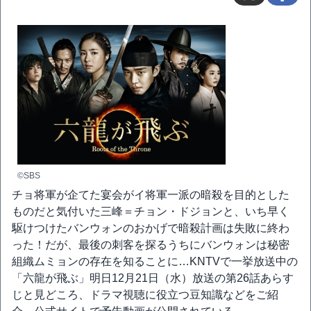
©SBS
チョ将軍が企てた宴会がイ将軍一派の暗殺を目的とした
ものだと気付いた三峰＝チョン・ドジョンと、いち早く
駆けつけたバンウォンのおかげで暗殺計画は失敗に終わ
った！だが、最後の刺客を探るうちにバンウォンは秘密
組織ムミョンの存在を知ることに…KNTVで一挙放送中の
「六龍が飛ぶ」明日12月21日（水）放送の第26話あらす
じと見どころ、ドラマ視聴に役立つ豆知識などをご紹