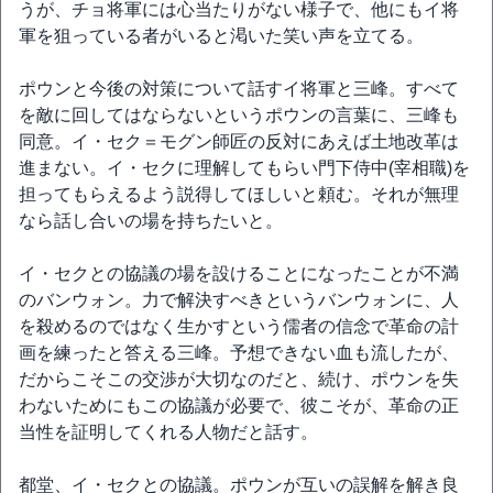
うが、チョ将軍には心当たりがない様子で、他にもイ将
軍を狙っている者がいると渇いた笑い声を立てる。
ポウンと今後の対策について話すイ将軍と三峰。すべて
を敵に回してはならないというポウンの言葉に、三峰も
同意。イ・セク＝モグン師匠の反対にあえば土地改革は
進まない。イ・セクに理解してもらい門下侍中(宰相職)を
担ってもらえるよう説得してほしいと頼む。それが無理
なら話し合いの場を持ちたいと。
イ・セクとの協議の場を設けることになったことが不満
のバンウォン。力で解決すべきというバンウォンに、人
を殺めるのではなく生かすという儒者の信念で革命の計
画を練ったと答える三峰。予想できない血も流したが、
だからこそこの交渉が大切なのだと、続け、ポウンを失
わないためにもこの協議が必要で、彼こそが、革命の正
当性を証明してくれる人物だと話す。
都堂、イ・セクとの協議。ポウンが互いの誤解を解き良