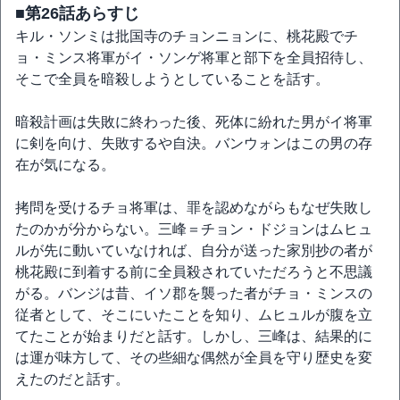
■第26話あらすじ
キル・ソンミは批国寺のチョンニョンに、桃花殿でチ
ョ・ミンス将軍がイ・ソンゲ将軍と部下を全員招待し、
そこで全員を暗殺しようとしていることを話す。
暗殺計画は失敗に終わった後、死体に紛れた男がイ将軍
に剣を向け、失敗するや自決。バンウォンはこの男の存
在が気になる。
拷問を受けるチョ将軍は、罪を認めながらもなぜ失敗し
たのかが分からない。三峰＝チョン・ドジョンはムヒュ
ルが先に動いていなければ、自分が送った家別抄の者が
桃花殿に到着する前に全員殺されていただろうと不思議
がる。バンジは昔、イソ郡を襲った者がチョ・ミンスの
従者として、そこにいたことを知り、ムヒュルが腹を立
てたことが始まりだと話す。しかし、三峰は、結果的に
は運が味方して、その些細な偶然が全員を守り歴史を変
えたのだと話す。