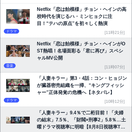
Netflix「恋は飴模様」チョン・ヘインの高
校時代を演じるハ・ミンヒョクに注
目！“テハの原点”を初々しく熱演
ドラマ
[11時21分]
Netflix「恋は飴模様」チョン・ヘインがO
ST熱唱！名場面彩る「君に再び」スペシ
ャルMV公開
音楽
[11時07分]
「人妻キラー」第3・4話：コン・ヒョジン
が臓器密売組織を一掃、“キングフィッシ
ャー”正体発覚の危機へ【ネタバレ】
ドラマ
[10時12分]
「人妻キラー」9.4％で二桁目前！「夫婦
の結末」7.5％、「財閥×刑事2」5.8％…土
曜ドラマ視聴率に明暗【8月8日視聴率TO