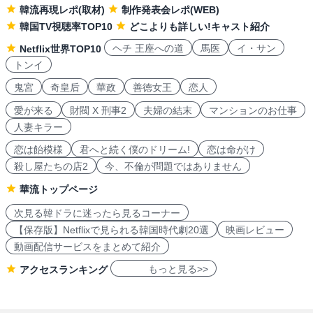
韓流再現レポ(取材)
制作発表会レポ(WEB)
韓国TV視聴率TOP10
どこよりも詳しい!キャスト紹介
ヘチ 王座への道
馬医
イ・サン
Netflix世界TOP10
トンイ
鬼宮
奇皇后
華政
善徳女王
恋人
愛が来る
財閥 X 刑事2
夫婦の結末
マンションのお仕事
人妻キラー
恋は飴模様
君へと続く僕のドリーム!
恋は命がけ
殺し屋たちの店2
今、不倫が問題ではありません
華流トップページ
次見る韓ドラに迷ったら見るコーナー
【保存版】Netflixで見られる韓国時代劇20選
映画レビュー
動画配信サービスをまとめて紹介
もっと見る>>
アクセスランキング