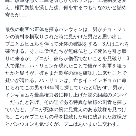
峰。改革を急ぐ三峰を訝しがるポウンは、土地制度を変
え、権門勢族を潰した後、何をするつもりなのかと詰め
寄るが…。
最後の刺客の正体を探るバンウォンは、男がチョ・ジュ
ンの資料を横取りされた時に見かけた男だと思い出し、
プニとムヒュルを伴って死体の確認をする。3人はこれを
確信する。そこに僧侶たちが無縁仏として死体を引き取
りに来るが、プニが、彼らが僧侶でないことを見破り、3
人で尾行。ハ・リュンが現れたことで彼がイ将軍を狙っ
たかと疑うが、彼もまた刺客の顔を確認しに来たことで
疑いが晴れる。ハ・リュンは、亡きイ・インギョムに命
じられてこの男を14年間も探していたと明かす。男が、
インギョムを最高権力者に押し上げた謎の組織のメンバ
ーだったと告げ、その証である特異な紋様の刺青を探し
ていたと。プニが死体の腕に見覚えのある紋様を見つけ
る。これがプニたちの母を拉致した時に残された紋様だ
とバンウォンも気づくが、プニはあいまいに交わす。