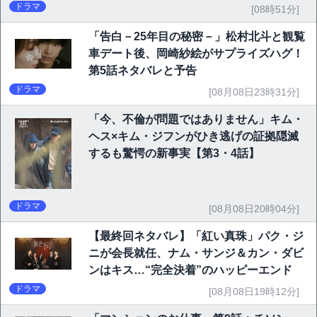
P10】
ドラマ
[08時51分]
「告白－25年目の秘密－」松村北斗と観覧
車デート後、岡崎紗絵がサプライズハグ！
第5話ネタバレと予告
ドラマ
[08月08日23時31分]
「今、不倫が問題ではありません」キム・
ヘス×キム・ジフンがひき逃げの証拠隠滅
するも驚愕の新事実【第3・4話】
ドラマ
[08月08日20時04分]
【最終回ネタバレ】「紅い真珠」パク・ジ
ニが会長就任、ナム・サンジ＆カン・ダビ
ンはキス…“完全決着”のハッピーエンド
ドラマ
[08月08日19時12分]