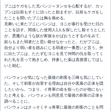
プニはケガをした兄バンジ＝タンセを心配するが、カッ
プンは以前もすぐに治ったと励ますが、以前もケガをし
たことを聞いたプニは胸を痛める。
見舞いに来たプニにバンジは、ヨニが暴行を受けた日の
ことを話す。関係した使用人1人を探しだし殺そうとした
が、悪魔のような奴が家族をかばおうとするのをみて、
奴らもまた弱者だと思い殺せなかったと。だがプニは、
自分より弱い者を踏みにじる弱者が一番悪いと言う。外
に出たプニは、たたずむヨニを見て仲間の仇を取ってく
れた礼を言って抱きしめ、持参した薬は直接渡してほし
いと頼む。
バンウォンが気になった最後の刺客を三峰も気にしてい
た。そして刺客が自害する理由は自分や黒幕の正体を隠
したいから。つまり、イ将軍の命を狙ったのが他にもい
たと考える。バンウォンも同意見で最後の刺客の正体を
調べることに。
バンウォンはさっそくチョ将軍に最後の刺客のことを問