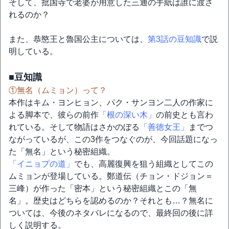
そして、批国寺で老婆が用意した三通の手紙は誰に渡さ
れるのか？
また、恭愍王と魯国公主については、
第3話の豆知識
で説
明している。
■豆知識
①無名（ムミョン）って？
本作はキム・ヨンヒョン、パク・サンヨン二人の作家に
よる脚本で、彼らの前作
「根の深い木」
の前史とも言わ
れている。そして物語はさかのぼる
「善徳女王」
までつ
ながっているが、この3作をつなぐのが、今回話題になっ
た「無名」という秘密組織。
「イニョプの道」
でも、高麗復興を狙う組織としてこの
ムミョンが登場している。鄭道伝（チョン・ドジョン＝
三峰）が作った「密本」という秘密組織とこの「無
名」。歴史はどちらを認めるのか？それとも…？無名に
ついては、今後のネタバレになるので、最終回の後に詳
しく説明する。