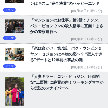
ンはキス…“完全決着”のハッピーエンド
ドラマ
[08月08日19時12分]
「マンションのお仕事」第9話：チソン、
パク・ビョンウンの殺人指示に直面！まさ
かの警察連行へ
ドラマ
[08月08日17時58分]
「恋は命がけ」第7話、パク・ウンビン＆
ヤン・セジョンは本物の恋へ？ “恋人すぎ
る”デートと12年前の事故の謎
ドラマ
[08月08日17時19分]
「人妻キラー」コン・ヒョジン、圧倒的
な“二面性”に絶賛の声！ワーキングママか
ら伝説のスナイパーへ