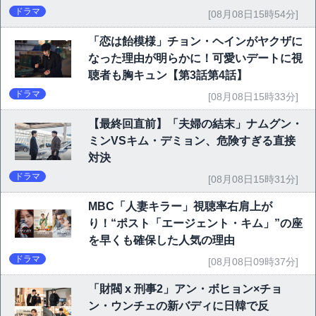
ドラマ
[08月08日15時54分]
「恋は飴模様」チョン・ヘインがヤクザに
なった理由が明らかに！可愛いデートに視
聴者も胸キュン【第3話第4話】
ドラマ
[08月08日15時33分]
【最終回直前】「夫婦の結末」ナムグン・
ミンVSキム・デミョン、危険すぎる直接
対決
ドラマ
[08月08日15時31分]
MBC「人妻キラー」視聴率右肩上が
り！“ポスト「エージェント・キム」”の座
を早くも確保した人気の理由
ドラマ
[08月08日09時37分]
「財閥 x 刑事2」アン・ボヒョン×チョ
ン・ウンチェの新バディに日韓で反