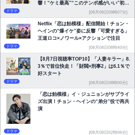
響！“ケミ最高”“このテンポ感がいい”初回
6.1％で好発進
ドラマ
[08月08日09時07分]
Netflix「恋は飴模様」配信開始！チョン・
ヘインの“爆イケ”姿に反響「可愛すぎる」
王道ロコ×ノワール×アクションで注目
ドラマ
[08月08日08時40分]
【8月7日視聴率TOP10】「人妻キラー」8.
3％で首位快走！「財閥×刑事2」は6.1％で
好スタート
ドラマ
[08月08日08時00分]
「恋は飴模様」イ・ジュニョンがサプライ
ズ出演！チョン・ヘインの“弟分”役で再共
演
ドラマ
[08月08日02時06分]