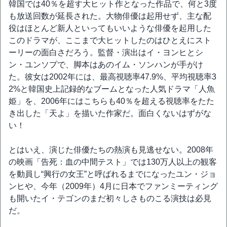
韓国では40％を超す大ヒット作となった作品で、何と3度
も放送回数が延長された。大物俳優は起用せず、主な配
役はほとんど新人といってもいいような俳優を起用した
このドラマが、ここまで大ヒットしたのはひとえにスト
ーリーの面白さだろう。監督・演出はイ・ヨンヒとシ
ン・ユンソプで、脚本はあのイム・ソンハンが手がけ
た。彼女は2002年には、最高視聴率47.9%、平均視聴率3
2%と韓国史上記録的なブームとなった人気ドラマ「人魚
姫」を、2006年にはこちらも40％を超える視聴率をたた
き出した「天よ」を描いた作家だ。面白くないはずがな
い！
とはいえ、演じた俳優たちの熱演も見逃せない。2008年
の映画「告死：血の中間テスト」では130万人以上の観客
を動員し“興行の女王”と呼ばれるまでになったユン・ジョ
ンヒや、今年（2009年）4月に日本でファンミーティング
も開いたイ・テゴンのまだ初々しさものこる演技は必見
だ。