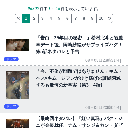
96592
件中
1
～
15
件を表示しています。
1
2
3
4
5
6
7
8
9
10
「告白－25年目の秘密－」松村北斗と観覧
車デート後、岡崎紗絵がサプライズハグ！
第5話ネタバレと予告
ドラマ
[08月08日23時31分]
「今、不倫が問題ではありません」キム・
ヘス×キム・ジフンがひき逃げの証拠隠滅
するも驚愕の新事実【第3・4話】
ドラマ
[08月08日20時04分]
【最終回ネタバレ】「紅い真珠」パク・ジ
ニが会長就任、ナム・サンジ＆カン・ダビ