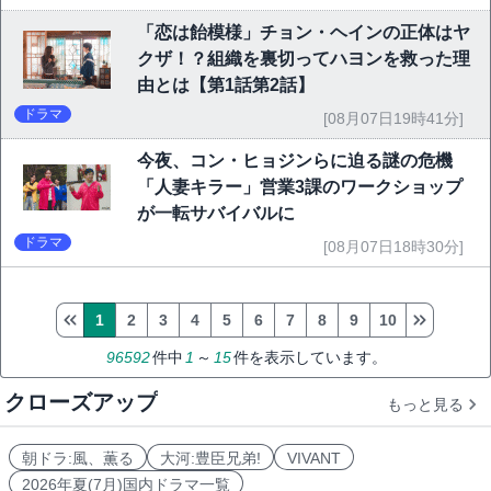
「恋は飴模様」チョン・ヘインの正体はヤ
クザ！？組織を裏切ってハヨンを救った理
由とは【第1話第2話】
ドラマ
[08月07日19時41分]
今夜、コン・ヒョジンらに迫る謎の危機
「人妻キラー」営業3課のワークショップ
が一転サバイバルに
ドラマ
[08月07日18時30分]
1
2
3
4
5
6
7
8
9
10
96592
件中
1
～
15
件を表示しています。
クローズアップ
もっと見る
朝ドラ:風、薫る
大河:豊臣兄弟!
VIVANT
2026年夏(7月)国内ドラマ一覧