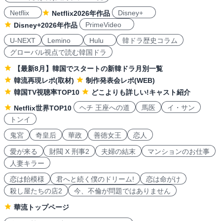
Netflix
Disney+
Netflix2026年作品
PrimeVideo
Disney+2026年作品
U-NEXT
Lemino
Hulu
韓ドラ歴史コラム
グローバル視点で読む韓国ドラ
【最新8月】韓国でスタートの新韓ドラ月別一覧
韓流再現レポ(取材)
制作発表会レポ(WEB)
韓国TV視聴率TOP10
どこよりも詳しい!キャスト紹介
ヘチ 王座への道
馬医
イ・サン
Netflix世界TOP10
トンイ
鬼宮
奇皇后
華政
善徳女王
恋人
愛が来る
財閥 X 刑事2
夫婦の結末
マンションのお仕事
人妻キラー
恋は飴模様
君へと続く僕のドリーム!
恋は命がけ
殺し屋たちの店2
今、不倫が問題ではありません
華流トップページ