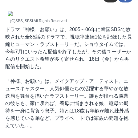
（C)SBS, SBSi All Rights Reserved.
ドラマ「神様、お願い」は、2005～06年に韓国SBSで放
映された全85話のドラマで、視聴率連続1位を記録した長
編ヒューマン・ラブストーリーだ。ショウタイムでは、
今年7月にいったん配信を終了したが、その後ユーザーか
らのリクエスト希望が多く寄せられ、16日（金）から再
配信を開始した。
「神様、お願い」は、メイクアップ・アーティスト、ニ
ュースキャスター、人気俳優たちの活躍する華やかな放
送局を舞台を描いたラブストーリー。誰もが憧れる職業
の彼らも、家に戻れば、養母に悩まされる娘、継母の期
待を一身に背負う息子、姉とは18歳も年齢が離れ疎外感
を感じている弟など、プライベートでは家族の問題を抱
えていた…。