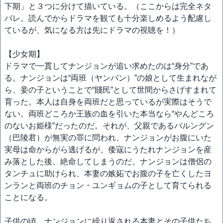
下期」と３つに分けて描いている。（ここからは完全ネタ
バレ。読んでからドラマを観ても十分楽しめるよう配慮し
ているが、気になる方は先にドラマの視聴を！）
【少女期】
ドラマで一貫してナンジョンが追い求めたのは“身分”であ
る。ナンジョンは“両班（ヤンバン）”の娘として生まれなが
ら、妾の子ということで“賤民”として世間からさげすまれて
育った。本人は自身を両班だと思っているが実際はそうで
ない。両班どころか王族の血を引いた本当なら“やんどころ
のないお姫様”だったのだ。それが、父親であるパルングン
（巴陵君）が無実の罪に問われ、ナンジョンがお腹にいた
実母は命からがら逃げるが、倭寇にうたれナンジョンを産
み落とした後、絶命してしまうのだ。ナンジョンは僧侶の
タンチュに助けられ、本妻の嫉妬でお腹の子を亡くしたヨ
ンランと両班のチョン・ユンギョムの子として育てられる
ことになる。
子供の頃、ナンジョンに繰り返される本妻とその子供たち