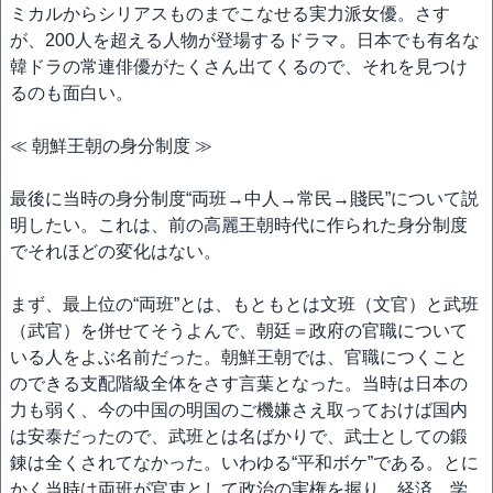
ミカルからシリアスものまでこなせる実力派女優。さす
が、200人を超える人物が登場するドラマ。日本でも有名な
韓ドラの常連俳優がたくさん出てくるので、それを見つけ
るのも面白い。
≪ 朝鮮王朝の身分制度 ≫
最後に当時の身分制度“両班→中人→常民→賤民”について説
明したい。これは、前の高麗王朝時代に作られた身分制度
でそれほどの変化はない。
まず、最上位の“両班”とは、もともとは文班（文官）と武班
（武官）を併せてそうよんで、朝廷＝政府の官職について
いる人をよぶ名前だった。朝鮮王朝では、官職につくこと
のできる支配階級全体をさす言葉となった。当時は日本の
力も弱く、今の中国の明国のご機嫌さえ取っておけば国内
は安泰だったので、武班とは名ばかりで、武士としての鍛
錬は全くされてなかった。いわゆる“平和ボケ”である。とに
かく当時は両班が官吏として政治の実権を握り、経済、学