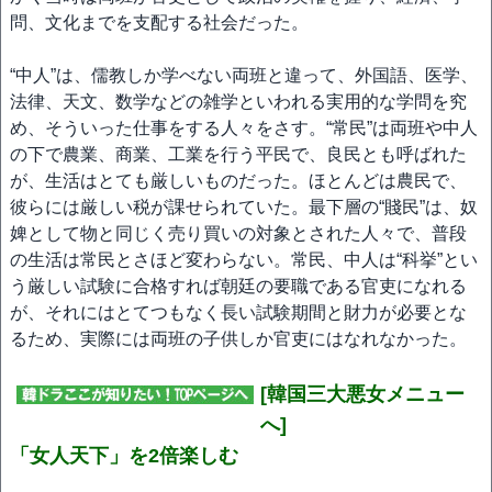
問、文化までを支配する社会だった。
“中人”は、儒教しか学べない両班と違って、外国語、医学、
法律、天文、数学などの雑学といわれる実用的な学問を究
め、そういった仕事をする人々をさす。“常民”は両班や中人
の下で農業、商業、工業を行う平民で、良民とも呼ばれた
が、生活はとても厳しいものだった。ほとんどは農民で、
彼らには厳しい税が課せられていた。最下層の“賤民”は、奴
婢として物と同じく売り買いの対象とされた人々で、普段
の生活は常民とさほど変わらない。常民、中人は“科挙”とい
う厳しい試験に合格すれば朝廷の要職である官吏になれる
が、それにはとてつもなく長い試験期間と財力が必要とな
るため、実際には両班の子供しか官吏にはなれなかった。
[韓国三大悪女メニュー
へ]
「女人天下」を2倍楽しむ