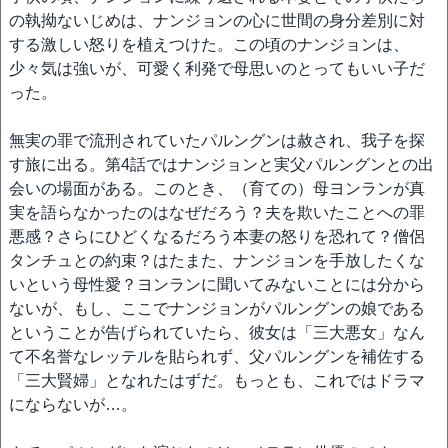
の執拗ないじめは、ナンジョンの心に世間の身分差別に対
する激しい怒りを植えつけた。この頃のナンジョンは、
少々気は強いが、可愛く利発で母思いのとってもいい子だ
った。
無実の罪で流刑されていたパルングンは赦され、我子を探
す旅に出る。第4話ではナンジョンと実父パルングンとの出
会いの場面がある。このとき、（育ての）母ヨンランが真
実を語らなかったのはなぜだろう？夫を欺いたことへの罪
悪感？さらにひどくなるだろう本妻の怒りを恐れて？僧侶
タンチュとの約束？はたまた、ナンジョンを手放したくな
いという母性愛？ヨンランに聞いてみないことには分から
ないが、もし、ここでナンジョンがパルングンの娘である
ということが告げられていたら、彼女は「三大悪女」なん
て不名誉なレッテルを貼られず、父パルングンを補佐する
「三大賢婦」となれたはずだ。もっとも、これではドラマ
にならないが…。