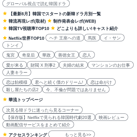
グローバル視点で読む韓国ドラ
【最新8月】韓国でスタートの新韓ドラ月別一覧
韓流再現レポ(取材)
制作発表会レポ(WEB)
韓国TV視聴率TOP10
どこよりも詳しい!キャスト紹介
ヘチ 王座への道
馬医
イ・サン
Netflix世界TOP10
トンイ
鬼宮
奇皇后
華政
善徳女王
恋人
愛が来る
財閥 X 刑事2
夫婦の結末
マンションのお仕事
人妻キラー
恋は飴模様
君へと続く僕のドリーム!
恋は命がけ
殺し屋たちの店2
今、不倫が問題ではありません
華流トップページ
次見る韓ドラに迷ったら見るコーナー
【保存版】Netflixで見られる韓国時代劇20選
映画レビュー
動画配信サービスをまとめて紹介
もっと見る>>
アクセスランキング