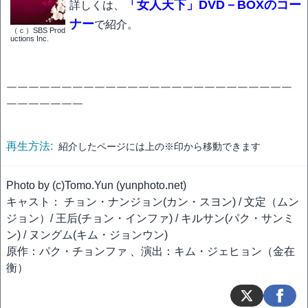
「女人天下」DVD－BOXのコー
詳しくは、
ナー
で紹介。
（ｃ）SBS Prod
uctions Inc.
￣￣￣￣￣￣￣￣￣￣￣￣￣￣￣￣￣￣￣￣￣￣￣￣￣￣
￣￣￣￣￣￣￣
再生方法:
紹介したページには上の※印から移動できます
Photo by (c)Tomo.Yun (yunphoto.net)
キャスト： チョン・ナンジョン(カン・スヨン) / 文定（ムン
ジョン）/ 王后(チョン・インファ) / キルサン(パク・サンミ
ン) / ヌングム(キム・ジョンウン)
原作：パク・チョンファ 、演出：キム・ジェヒョン（金在
衡）