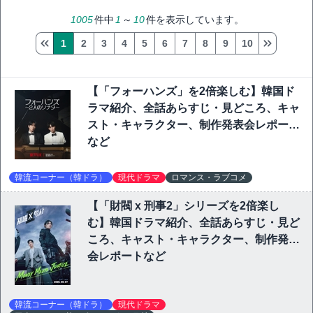
1005
件中
1
～
10
件を表示しています。
1
2
3
4
5
6
7
8
9
10
【「フォーハンズ」を2倍楽しむ】韓国ド
ラマ紹介、全話あらすじ・見どころ、キャ
スト・キャラクター、制作発表会レポート
など
韓流コーナー（韓ドラ）
現代ドラマ
ロマンス・ラブコメ
【「財閥 x 刑事2」シリーズを2倍楽し
む】韓国ドラマ紹介、全話あらすじ・見ど
ころ、キャスト・キャラクター、制作発表
会レポートなど
韓流コーナー（韓ドラ）
現代ドラマ