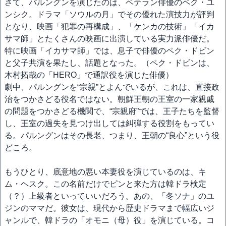
さて、パルングンを演じたのは、ベテラン俳優のペク・ユ
ンシク。ドラマ「ソウルの月」でその優れた演技力が評判
となり、映画「犯罪の再構成」、「ケンカの技術」「イカ
サマ師」とたくさんの映画に出演している実力派俳優だ。
特に映画「イカサマ師」では、息子で俳優のペク・ドビン
と父子共演を果たし、話題となった。（ペク・ドビンは、
木村拓哉の「HERO」で通訳役を演じた俳優）
劇中、パルングンを“宗親”とよんでいるが、これは、直接政
治をつかさどる役名ではない。朝鮮王朝の王室の一家親戚
の問題をつかさどる機関で、“宗親府”では、王子たちを監督
し、王室の過失を見つけ出しては糾弾する役割をもってい
る。パルングンはその長老、つまり、王朝の“良心”という役
どころ。
もうひとり、底意地の悪い本妻役を演じているのは、キ
ム・ヘスク。この名前だけでピンと来た方は韓ドラ検定
（？）上級者といっていいだろう。あの、「冬ソナ」のユ
ジンのママだ。彼女は、現代から歴史ドラマまで幅広いジ
ャンルで、韓ドラの「オモニ（母）役」を演じている。コ