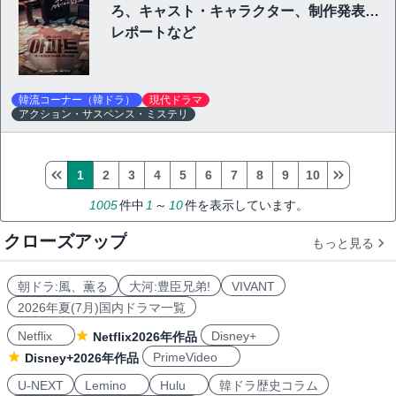
ろ、キャスト・キャラクター、制作発表会
レポートなど
韓流コーナー（韓ドラ）
現代ドラマ
アクション・サスペンス・ミステリ
1
2
3
4
5
6
7
8
9
10
1005
件中
1
～
10
件を表示しています。
クローズアップ
もっと見る
朝ドラ:風、薫る
大河:豊臣兄弟!
VIVANT
2026年夏(7月)国内ドラマ一覧
Netflix
Disney+
Netflix2026年作品
PrimeVideo
Disney+2026年作品
U-NEXT
Lemino
Hulu
韓ドラ歴史コラム