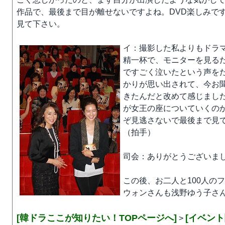
作品で、最後まで目が離せないですよね。DVD楽しみで
見て下さい。
イ：撮影した私よりもドラ
精一杯で、モニターを見る
ですごく泣いたという声を
かりが思い出されて、今お
きたんだと改めて感じまし
が女王の座についていくの
ぞ見逃さないで最後まで見
（拍手）
司会：ありがとうございま
この後、お二人と100人の
ウォンさんも浅野ゆう子さ
[韓ドラここが知りたい！TOPページへ]
[イベン
>