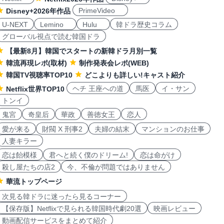
PrimeVideo
Disney+2026年作品
U-NEXT
Lemino
Hulu
韓ドラ歴史コラム
グローバル視点で読む韓国ドラ
【最新8月】韓国でスタートの新韓ドラ月別一覧
韓流再現レポ(取材)
制作発表会レポ(WEB)
韓国TV視聴率TOP10
どこよりも詳しい!キャスト紹介
ヘチ 王座への道
馬医
イ・サン
Netflix世界TOP10
トンイ
鬼宮
奇皇后
華政
善徳女王
恋人
愛が来る
財閥 X 刑事2
夫婦の結末
マンションのお仕事
人妻キラー
恋は飴模様
君へと続く僕のドリーム!
恋は命がけ
殺し屋たちの店2
今、不倫が問題ではありません
華流トップページ
次見る韓ドラに迷ったら見るコーナー
【保存版】Netflixで見られる韓国時代劇20選
映画レビュー
動画配信サービスをまとめて紹介