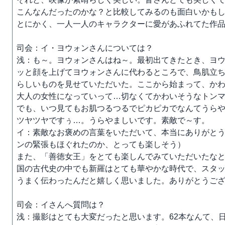
こんなんだったのかな？と比較してみるのも面白いかも
とにかく、一人一人のキャラクターに愛があふれてた作
司会：イ・ヨウォンさんについては？
浅：も～。ヨウォンさんはね～。最初出てきたとき、ヨ
ッと顔を上げてヨウォンさんに代わるところで、鳥肌立
らしいものを見せていただいた。ここから始まって、か
大人の女性になっていって…切なくてかわいそうなトン
でも、いつ見てもお肌つるつるでピカピカでなんてうら
ツヤツヤですぅ…。うらやましいです。素敵で～す。
イ：素敵なお褒めの言葉をいただいて、本当にありがと
ンの緊張もほぐれたのか、とっても楽しそう）
また、「善徳女王」をとても楽しんでみていただいたな
国の古代史の中でも新羅はとても華やかな時代で、スタ
うまく伝わったんだと嬉しく思いました。ありがとうご
司会：イさんへ質問は？
浅：撮影はとても大変だったと思います。62本なんて、