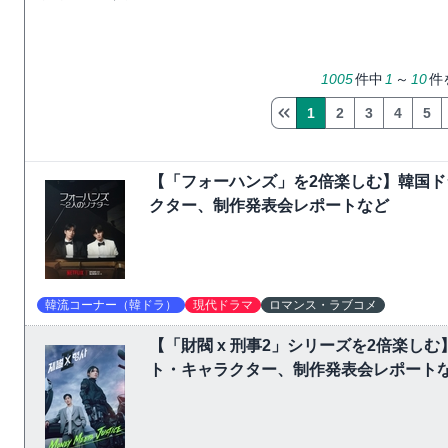
1005
件中
1
～
10
件
1
2
3
4
5
【「フォーハンズ」を2倍楽しむ】韓国
クター、制作発表会レポートなど
韓流コーナー（韓ドラ）
現代ドラマ
ロマンス・ラブコメ
【「財閥 x 刑事2」シリーズを2倍楽
ト・キャラクター、制作発表会レポート