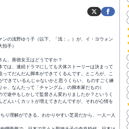
ァンの浅野ゆう子（以下、「浅：」）が、イ・ヨウォン
大拍手）
さん、善徳女王はどうですか？
本では、連続ドラマにしても大体ストーリーは決まって
追ってだんだん脚本ができてくるんです。ところが、こ
本ができているんじゃないかと思うくらい、ものすごく練
りゃ、なんたって「チャングム」の脚本家だもの）
ので途中もしかして監督さん変わりましたか？というく
んどんいくカットが増えてきたんですが、それが心情を
っちり理解ができる。わかりやすい芝居だから、一人一人
。
て絢爛豪華で、日本で言うと聖徳太子の奈良時代。日本は