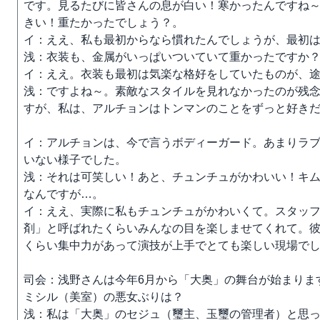
です。見るたびに皆さんの息が白い！寒かったんですね
きい！重たかったでしょう？。
イ：ええ、私も最初からなら慣れたんでしょうが、最初
浅：衣装も、金属がいっぱいついていて重かったですか
イ：ええ。衣装も最初は気楽な格好をしていたものが、
浅：ですよね～。素敵なスタイルを見れなかったのが残
すが、私は、アルチョンはトンマンのことをずっと好き
イ：アルチョンは、今で言うボディーガード。あまりラ
いない様子でした。
浅：それは可笑しい！あと、チュンチュがかわいい！キ
なんですが…。
イ：ええ、実際に私もチュンチュがかわいくて。スタッ
剤」と呼ばれたくらいみんなの目を楽しませてくれて。
くらい集中力があって演技が上手でとても楽しい現場で
司会：浅野さんは今年6月から「大奥」の舞台が始まりま
ミシル（美室）の悪女ぶりは？
浅：私は「大奥」のセジュ（璽主、玉璽の管理者）と思