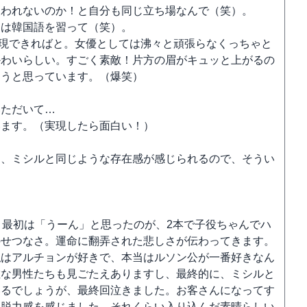
報われないのか！と自分も同じ立ち場なんで（笑）。
には韓国語を習って（笑）。
実現できればと。女優としては沸々と頑張らなくっちゃと
かわいらしい。すごく素敵！片方の眉がキュッと上がるの
ようと思っています。（爆笑）
いただいて…
います。（実現したら面白い！）
に、ミシルと同じような存在感が感じられるので、そうい
、最初は「うーん」と思ったのが、2本で子役ちゃんでハ
のせつなさ。運命に翻弄された悲しさが伝わってきます。
私はアルチョンが好きで、本当はルソン公が一番好きなん
敵な男性たちも見ごたえありますし、最終的に、ミシルと
いるでしょうが、最終回泣きました。お客さんになってす
て脱力感を感じました。それくらい入り込んだ素晴らしい