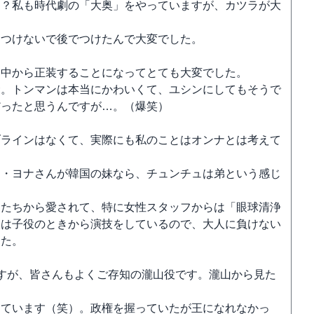
～？私も時代劇の「大奥」をやっていますが、カツラが大
はつけないで後でつけたんで大変でした。
？
途中から正装することになってとても大変でした。
念。トンマンは本当にかわいくて、ユシンにしてもそうで
だったと思うんですが…。（爆笑）
ブラインはなくて、実際にも私のことはオンナとは考えて
ム・ヨナさんが韓国の妹なら、チュンチュは弟という感じ
フたちから愛されて、特に女性スタッフからは「眼球清浄
彼は子役のときから演技をしているので、大人に負けない
した。
すが、皆さんもよくご存知の瀧山役です。瀧山から見た
っています（笑）。政権を握っていたが王になれなかっ