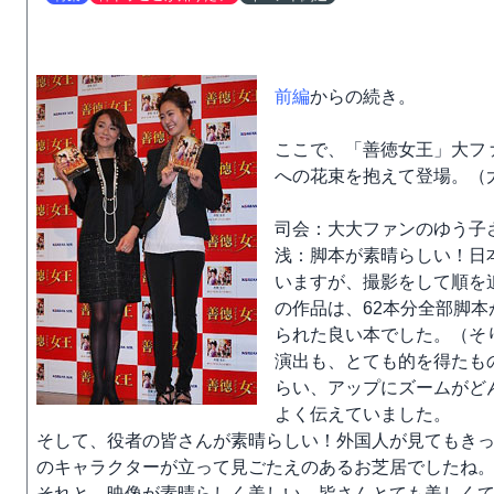
前編
からの続き。
ここで、「善徳女王」大フ
への花束を抱えて登場。（
司会：大大ファンのゆう子
浅：脚本が素晴らしい！日
いますが、撮影をして順を
の作品は、62本分全部脚
られた良い本でした。（そ
演出も、とても的を得たも
らい、アップにズームがど
よく伝えていました。
そして、役者の皆さんが素晴らしい！外国人が見てもき
のキャラクターが立って見ごたえのあるお芝居でしたね
それと、映像が素晴らしく美しい。皆さんとても美しく