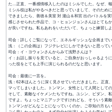
た…正直、一番感情移入したのはミシルでした。なぜ、
ミシル役は私がやるべきだと思っていまして、そのため
できましたら、善徳＆美室 対 瀧山＆和宮 出のバトルを
感じさせられた作品で、コ・ヒョンジョンさんはとても
が良いですね。私もあれをいただいて、ちょっと練習し
司会：詳しくご覧になって、エネルギッシュな企画まで
浅：（この企画は）フジテレビにしかできないと思って
司会：イ・ヨウォンさんからみて浅野さんは？
イ：お話し振りを見ていると、ご自身がおっしゃるよう
った役をとても上手に演じられるのだなと思います。
司会：最後に一言を。
浅：62本ほんとうに深く見させていただきました。正直
マってしまいました。トンマン、女性として人間として
そして、素敵なイケメンたちですね。ユシン、ピダン、
ですよ。ちょっとマニアックですけれども、そういう素
トンマンがどんなことになっていくのか。ご存知の方も
ごく悲しかったのと、まず自分が出演したような気がし