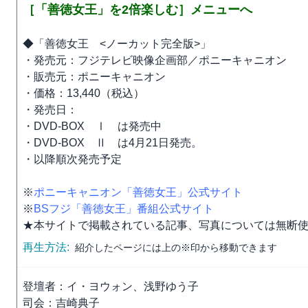
［「善徳女王」を2倍楽しむ］メニューへ
◆「善徳女王 <ノーカット完全版>」
・発売元：フジテレビ映像企画部／ポニーキャニオン
・販売元：ポニーキャニオン
・価格：13,440（税込）
・発売日：
・DVD-BOX Ⅰ は発売中
・DVD-BOX Ⅱ は4月21日発売。
・以降順次発売予定
※
ポニーキャニオン「善徳女王」公式サイト
※
BSフジ「善徳女王」番組公式サイト
★本サイトで掲載されている記事、写真については無断
再生方法:
紹介したページには上の※印から移動できます
登壇者：イ・ヨウォン、浅野ゆう子
司会：吉崎典子