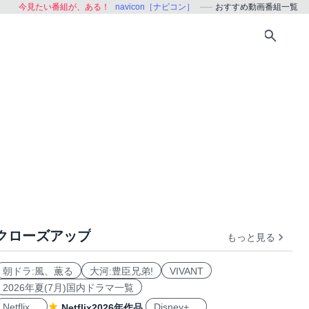
今見たい番組が、ある！
navicon［ナビコン］
おすすめ動画番組一覧
クローズアップ
もっと見る
おすすめ
朝ドラ:風、薫る
大河:豊臣兄弟!
VIVANT
2026年夏(7月)国内ドラマ一覧
Netflix
Disney+
Netflix2026年作品