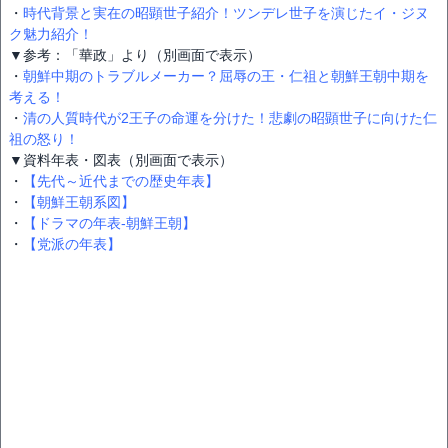
・
時代背景と実在の昭顕世子紹介！ツンデレ世子を演じたイ・ジヌ
ク魅力紹介！
▼参考：「華政」より（別画面で表示）
・
朝鮮中期のトラブルメーカー？屈辱の王・仁祖と朝鮮王朝中期を
考える！
・
清の人質時代が2王子の命運を分けた！悲劇の昭顕世子に向けた仁
祖の怒り！
▼資料年表・図表（別画面で表示）
・
【先代～近代までの歴史年表】
・
【朝鮮王朝系図】
・
【ドラマの年表-朝鮮王朝】
・
【党派の年表】