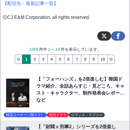
【配信先・最新記事一覧】
ⒸCJ E&M Corporation, all rights reserved.
1005
件中
1
～
10
件を表示しています。
1
2
3
4
5
6
7
8
9
10
【「フォーハンズ」を2倍楽しむ】韓国ド
ラマ紹介、全話あらすじ・見どころ、キャ
スト・キャラクター、制作発表会レポート
など
韓流コーナー（韓ドラ）
現代ドラマ
ロマンス・ラブコメ
【「財閥 x 刑事2」シリーズを2倍楽し