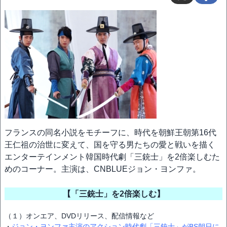
フランスの同名小説をモチーフに、時代を朝鮮王朝第16代
王仁祖の治世に変えて、国を守る男たちの愛と戦いを描く
エンターテインメント韓国時代劇「三銃士」を2倍楽しむた
めのコーナー。主演は、CNBLUEジョン・ヨンファ。
【「三銃士」を2倍楽しむ】
（１）オンエア、DVDリリース、配信情報など
・
ジョン・ヨンファ主演のアクション時代劇「三銃士」がBS朝日に