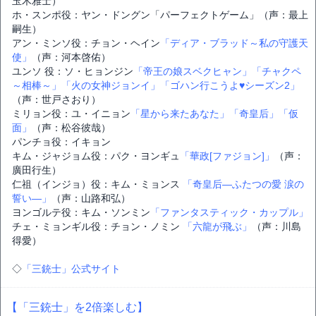
玉木雅士）
ホ・スンポ役：ヤン・ドングン「パーフェクトゲーム」（声：最上
嗣生）
アン・ミンソ役：チョン・ヘイン
「ディア・ブラッド～私の守護天
使」
（声：河本啓佑）
ユンソ 役：ソ・ヒョンジン
「帝王の娘スベクヒャン」
「チャクペ
～相棒～」
「火の女神ジョンイ」
「ゴハン行こうよ♥シーズン2」
（声：世戸さおり）
ミリョン役：ユ・イニョン
「星から来たあなた」
「奇皇后」
「仮
面」
（声：松谷彼哉）
パンチョ役：イキョン
キム・ジャジョム役：パク・ヨンギュ
「華政[ファジョン]」
（声：
廣田行生）
仁祖（インジョ）役：キム・ミョンス
「奇皇后―ふたつの愛 涙の
誓い―」
（声：山路和弘）
ヨンゴルテ役：キム・ソンミン
「ファンタスティック・カップル」
チェ・ミョンギル役：チョン・ノミン
「六龍が飛ぶ」
（声：川島
得愛）
◇
「三銃士」公式サイト
【「三銃士」を2倍楽しむ】