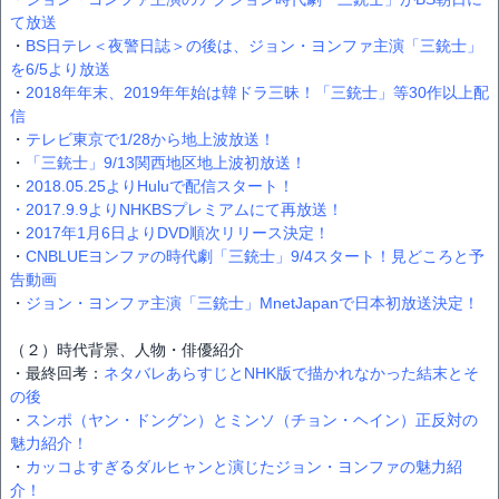
て放送
・
BS日テレ＜夜警日誌＞の後は、ジョン・ヨンファ主演「三銃士」
を6/5より放送
・
2018年年末、2019年年始は韓ドラ三昧！「三銃士」等30作以上配
信
・
テレビ東京で1/28から地上波放送！
・
「三銃士」9/13関西地区地上波初放送！
・
2018.05.25よりHuluで配信スタート！
・
2017.9.9よりNHKBSプレミアムにて再放送！
・
2017年1月6日よりDVD順次リリース決定！
・
CNBLUEヨンファの時代劇「三銃士」9/4スタート！見どころと予
告動画
・
ジョン・ヨンファ主演「三銃士」MnetJapanで日本初放送決定！
（２）時代背景、人物・俳優紹介
・最終回考：
ネタバレあらすじとNHK版で描かれなかった結末とそ
の後
・
スンポ（ヤン・ドングン）とミンソ（チョン・ヘイン）正反対の
魅力紹介！
・
カッコよすぎるダルヒャンと演じたジョン・ヨンファの魅力紹
介！