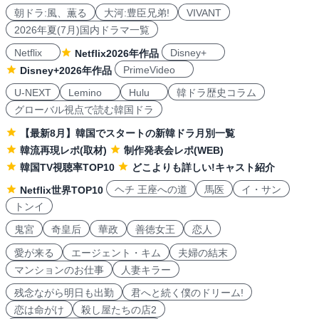
朝ドラ:風、薫る
大河:豊臣兄弟!
VIVANT
2026年夏(7月)国内ドラマ一覧
Netflix
Disney+
Netflix2026年作品
PrimeVideo
Disney+2026年作品
U-NEXT
Lemino
Hulu
韓ドラ歴史コラム
グローバル視点で読む韓国ドラ
【最新8月】韓国でスタートの新韓ドラ月別一覧
韓流再現レポ(取材)
制作発表会レポ(WEB)
韓国TV視聴率TOP10
どこよりも詳しい!キャスト紹介
ヘチ 王座への道
馬医
イ・サン
Netflix世界TOP10
トンイ
鬼宮
奇皇后
華政
善徳女王
恋人
愛が来る
エージェント・キム
夫婦の結末
マンションのお仕事
人妻キラー
残念ながら明日も出勤
君へと続く僕のドリーム!
恋は命がけ
殺し屋たちの店2