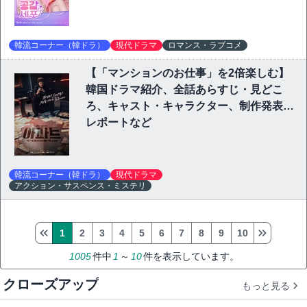
韓流コーナー（韓ドラ）
現代ドラマ
ロマンス・ラブコメ
【「マンションのお仕事」を2倍楽しむ】
韓国ドラマ紹介、全話あらすじ・見どこ
ろ、キャスト・キャラクター、制作発表会
レポートなど
韓流コーナー（韓ドラ）
現代ドラマ
アクション・サスペンス・ミステリ
1
2
3
4
5
6
7
8
9
10
1005
件中
1
～
10
件を表示しています。
クローズアップ
もっと見る