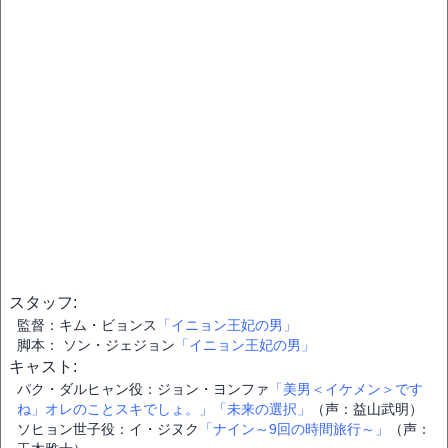
スタッフ:
監督：キム・ビョンス
「イニョン王妃の男」
脚本： ソン・ジェジョン
「イニョン王妃の男」
キャスト:
パク・ダルヒャン役：ジョン・ヨンファ
「美男＜イケメン＞です
ね」
オレのことスキでしょ。」
「未来の選択」
（声：益山武明）
ソヒョン世子役：イ・ジヌク
「ナイン～9回の時間旅行～」
（声：