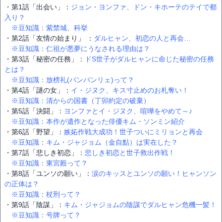
・第1話「出会い」：
ジョン・ヨンファ、ドン・キホーテのテイで都
入り？
※豆知識：紫禁城、科挙
・第2話「友情の始まり」 ：
ダルヒャン、初恋の人と再会…
※豆知識：仁祖が悪夢にうなされる理由は？
・第3話「秘密の任務」：
ドS世子がダルヒャンに命じた秘密の任務
とは？
※豆知識：放榜礼(パンバンリェ)って？
・第4話「謎の女」：
イ・ジヌク、キス寸止めのお札奪い！
※豆知識：清からの国書（丁卯約定の破棄）
・第5話「決闘」：
ヨンファとイ・ジヌク、喧嘩をやめて～♪
※豆知識：本作が遺作となった俳優キム・ソンミン紹介
・第6話「野望」：
嫉妬作戦大成功！世子ついにミリョンと再会
※豆知識：キム・ジャジョム（金自點）は実在した？
・第7話「悲しき初恋」：
悲しき初恋と世子救出作戦！
※豆知識：東宮殿って？
・第8話「ユンソの願い」：
涙のキッスとユンソの願い！ヒャンソン
の正体は？
※豆知識：杖刑って？
・第9話「陰謀」：
キム・ジャジョムの陰謀でダルヒャン危機一髪！
※豆知識：号牌って？