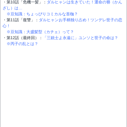
・第10話「危機一髪」：
ダルヒャンは生きていた！運命の簪（かん
ざし）は…
※豆知識：ちょっぴりコミカルな首枷？
・第11話「復讐」：
ダルヒャンお手柄独り占め！ツンデレ世子の恋
心！
※豆知識：大盛髪型（カチェ）って？
・第12話（最終回）：
「三銃士よ永遠に」ユンソと世子の命は？
※丙子の乱とは？