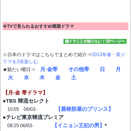
今TVで見られるおすすめ韓国ドラマ
☆日本のドラマはこちらでまとめて紹介⇒
2013年春・新ド
ラマを2倍楽しむ
月-金帯
その他帯
日
月
★観たい曜日⇒
火
水
木
金
土
【月-金 帯ドラマ】
●TBS 韓流セレクト
【屋根部屋のプリンス】
10:05 06/03-
●テレビ東京韓流プレミア
【イニョン王妃の男】
*
08:25 06/03-