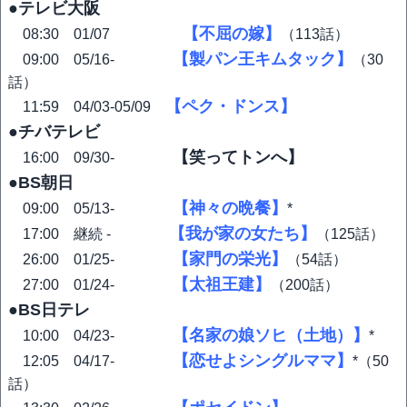
●テレビ大阪
【不屈の嫁】
08:30 01/07
（113話）
【製パン王キムタック】
09:00 05/16‐
（30
話）
【ペク・ドンス】
11:59 04/03-05/09
●チバテレビ
【笑ってトンへ】
16:00 09/30-
●BS朝日
【神々の晩餐】
09:00 05/13-
*
【我が家の女たち】
17:00 継続 -
（125話）
【家門の栄光】
26:00 01/25-
（54話）
【太祖王建】
27:00 01/24-
（200話）
●BS日テレ
【名家の娘ソヒ（土地）】
10:00 04/23-
*
【恋せよシングルママ】
12:05 04/17‐
*（50
話）