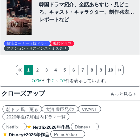
韓国ドラマ紹介、全話あらすじ・見どこ
ろ、キャスト・キャラクター、制作発表会
レポートなど
韓流コーナー（韓ドラ）
現代ドラマ
アクション・サスペンス・ミステリ
1
2
3
4
5
6
7
8
9
10
1005
件中
1
～
10
件を表示しています。
クローズアップ
もっと見る
朝ドラ:風、薫る
大河:豊臣兄弟!
VIVANT
2026年夏(7月)国内ドラマ一覧
Netflix
Disney+
Netflix2026年作品
PrimeVideo
Disney+2026年作品