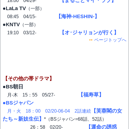
【まるごとマイ・ラブ】
18:00 04/29-
●LaLa TV
（一部）
【海神-HESHIN-】
08:45 04/15-
●KNTV
（一部）
【オ･ジャリョンが行く】
19:10 03/12-
ページトップへ
【その他の帯ドラマ】
●BS朝日
【福寿草】
月-木 15：55 05/27-
●BSジャパン
【芙蓉閣の女
月・火 18：00 02/20-06-04 2話連続
たち～新妓生伝】
*（BSジャパン=68話、52話）
【運命の誘惑
26：58 02/20-