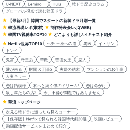
U-NEXT
Lemino
Hulu
韓ドラ歴史コラム
グローバル視点で読む韓国ドラ
【最新8月】韓国でスタートの新韓ドラ月別一覧
韓流再現レポ(取材)
制作発表会レポ(WEB)
韓国TV視聴率TOP10
どこよりも詳しい!キャスト紹介
ヘチ 王座への道
馬医
イ・サン
Netflix世界TOP10
トンイ
鬼宮
奇皇后
華政
善徳女王
恋人
愛が来る
財閥 X 刑事2
夫婦の結末
マンションのお仕事
人妻キラー
恋は飴模様
君へと続く僕のドリーム!
恋は命がけ
殺し屋たちの店2
今、不倫が問題ではありません
華流トップページ
次見る韓ドラに迷ったら見るコーナー
【保存版】Netflixで見られる韓国時代劇20選
映画レビュー
動画配信サービスをまとめて紹介