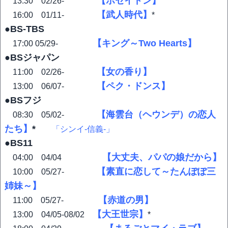
【ポセイドン】
13:30 02/26‐
【武人時代】
16:00 01/11-
*
●BS-TBS
【キング～Two Hearts】
17:00 05/29-
●BSジャパン
【女の香り】
11:00 02/26-
【ペク・ドンス】
13:00 06/07-
●BSフジ
【海雲台（ヘウンデ）の恋人
08:30 05/02-
たち】
*
「シンイ-信義-」
●BS11
【大丈夫、パパの娘だから】
04:00 04/04
【素直に恋して～たんぽぽ三
10:00 05/27-
姉妹～】
【赤道の男】
11:00 05/27-
【大王世宗】
13:00 04/05-08/02
*