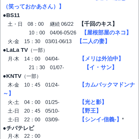
（笑っておかあさん）】
●BS11
【千回のキス】
土・日 08：00 継続 06/22
【屋根部屋のネコ】
10：00 04/06-05/26
【二人の妻】
火-金 15：30 03/01-06/13
●LaLa TV
（一部）
【メリは外泊中】
月-木 14：00 04/04-
【イ・サン】
21：30 01/07-
●KNTV
（一部）
【カムバックマドンナ
木-金 10：45 01/24-
～】
【光と影】
火-土 04：00 01/25-
【野王】
土-日 20：45 05/10-
【シンイ-信義-】
土-日 22：00 03/09-
*
●チバテレビ
月-木 22：00