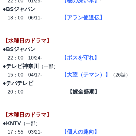
【根の深い木】
22：00 01/29-
*
●BSジャパン
【アラン使道伝】
18：00 06/11-
【水曜日のドラマ】
●BSジャパン
【ボスを守れ】
22：00 10/24-
●テレビ神奈川
（一部）
【大望（テマン）】
15：00 04/17-
（26話）
●チバテレビ
【嫁全盛期】
20：00
【木曜日のドラマ】
●KNTV
（一部）
【個人の趣向】
17：55 03/21-