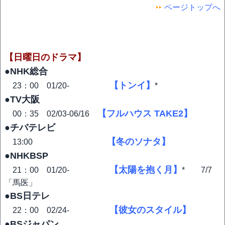
ページトップへ
【日曜日のドラマ】
●NHK総合
【トンイ】
23：00 01/20-
*
●TV大阪
【フルハウス TAKE2】
00：35 02/03-06/16
●チバテレビ
【冬のソナタ】
13:00
●NHKBSP
【太陽を抱く月】
21：00 01/20-
* 7/7
「馬医」
●BS日テレ
【彼女のスタイル】
22：00 02/24-
●BSジャパン