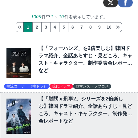
1005
件中
1
～
10
件を表示しています。
1
2
3
4
5
6
7
8
9
10
【「フォーハンズ」を2倍楽しむ】韓国ド
ラマ紹介、全話あらすじ・見どころ、キャ
スト・キャラクター、制作発表会レポート
など
韓流コーナー（韓ドラ）
現代ドラマ
ロマンス・ラブコメ
【「財閥 x 刑事2」シリーズを2倍楽し
む】韓国ドラマ紹介、全話あらすじ・見ど
ころ、キャスト・キャラクター、制作発表
会レポートなど