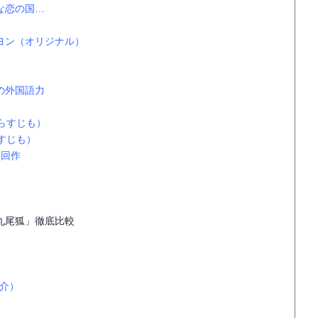
な恋の国…
ヨン（オリジナル）
の外国語力
らすじも）
すじも）
次回作
九尾狐」徹底比較
介）