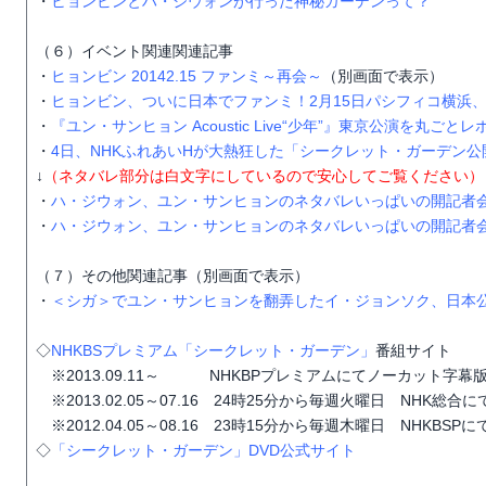
・
ヒョンビンとハ・ジウォンが行った神秘ガーデンって？
（６）イベント関連関連記事
・
ヒョンビン 20142.15 ファンミ～再会～
（別画面で表示）
・
ヒョンビン、ついに日本でファンミ！2月15日パシフィコ横浜
・
『ユン・サンヒョン Acoustic Live“少年”』東京公演を丸ごとレ
・
4日、NHKふれあいHが大熱狂した「シークレット・ガーデン
↓
（ネタバレ部分は白文字にしているので安心してご覧ください）
・
ハ・ジウォン、ユン・サンヒョンのネタバレいっぱいの開記者
・
ハ・ジウォン、ユン・サンヒョンのネタバレいっぱいの開記者
（７）その他関連記事（別画面で表示）
・
＜シガ＞でユン・サンヒョンを翻弄したイ・ジョンソク、日本公
◇
NHKBSプレミアム「シークレット・ガーデン」
番組サイト
※2013.09.11～ NHKBPプレミアムにてノーカット字幕
※2013.02.05～07.16 24時25分から毎週火曜日 NHK総合
※2012.04.05～08.16 23時15分から毎週木曜日 NHKBSP
◇
「シークレット・ガーデン」DVD公式サイト