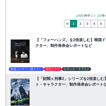
1005
件中
1
～
10
件
1
2
3
4
5
【「フォーハンズ」を2倍楽しむ】韓国
クター、制作発表会レポートなど
韓流コーナー（韓ドラ）
現代ドラマ
ロマンス・ラブコメ
【「財閥 x 刑事2」シリーズを2倍楽
ト・キャラクター、制作発表会レポート