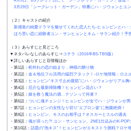
4月5日、BSプレミアムにて「シークレット・ガーデン」放送！
3月29日「シークレット・ガーデン」特番にハ・ジウォンとユ
（２）キャストの紹介
新感覚の純愛ドラマを魅せてくれた恋人たち-ヒョンビンとハ・
ほろ苦い恋に経験者ユン・サンヒョンとキム・サラン紹介！予
（３）あらすじと見どころ
▼ネタバレなしのあらすじ⇒
コチラ（2016年BS-TBS版）
▼詳しいあらすじと豆情報ほか
・第1話：
桁外れの恋の始まり…神様の贈り物
・第2話：
金＆地位フル活用の猛烈アタック！-ロケ地情報：ロエ
・第3話：
ヒョンビン“キス寸止め腹筋”にハ・ジウォンがリアル胸
・第4話：
厄介な最新掃除機！ヒョンビン花占い？
・第5話：
娘を救う魔法の酒…テソンって何者？
・第6話：
ついに魂チェンジ！ヒョンビンが女でハ・ジウォンが男
・第7話：
ヒョンビンの女性なり切り“エプロン姿”に抱腹絶倒！
・第8話：
ヒョンビン、キスのお相手は？オスカーとスルの過去
・第9話：
魂が戻った?! ユン・サンヒョン、2NE1仕込みのK-PO
・第10話：
話題の“泡キス”！ヒョンビンがエキストラ挑戦？ロケ地:Ca