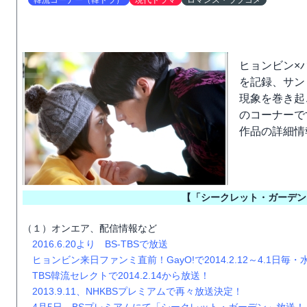
韓流コーナー（韓ドラ）
現代ドラマ
ロマンス・ラブコメ
ヒョンビン×
を記録、サン
現象を巻き起
のコーナーで
作品の詳細情
【「シークレット・ガーデン
（１）オンエア、配信情報など
2016.6.20より BS-TBSで放送
ヒョンビン来日ファンミ直前！GayO!で2014.2.12～4.1日毎
TBS韓流セレクトで2014.2.14から放送！
2013.9.11、NHKBSプレミアムで再々放送決定！