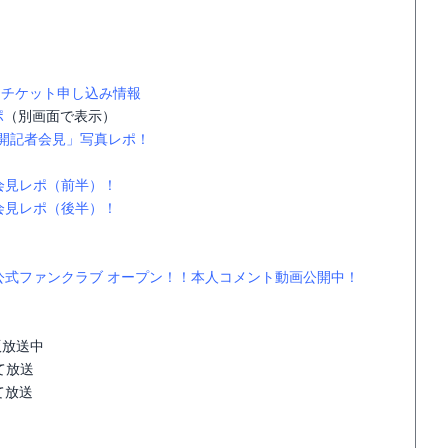
、チケット申し込み情報
ポ
（別画面で表示）
公開記者会見」写真レポ！
会見レポ（前半）！
会見レポ（後半）！
式ファンクラブ オープン！！本人コメント動画公開中！
版放送中
にて放送
にて放送