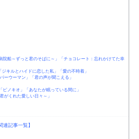
病院船～ずっと君のそばに～」
「チョコレート：忘れかけてた幸
「ジキルとハイドに恋した私」
「愛の不時着」
パーウーマン」
「君の声が聞こえる」
「ピノキオ」
「あなたが眠っている間に」
君がくれた愛しい日々～」
関連記事一覧】