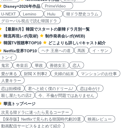
PrimeVideo
Disney+2026年作品
U-NEXT
Lemino
Hulu
韓ドラ歴史コラム
グローバル視点で読む韓国ドラ
【最新8月】韓国でスタートの新韓ドラ月別一覧
韓流再現レポ(取材)
制作発表会レポ(WEB)
韓国TV視聴率TOP10
どこよりも詳しい!キャスト紹介
ヘチ 王座への道
馬医
イ・サン
Netflix世界TOP10
トンイ
鬼宮
奇皇后
華政
善徳女王
恋人
愛が来る
財閥 X 刑事2
夫婦の結末
マンションのお仕事
人妻キラー
恋は飴模様
君へと続く僕のドリーム!
恋は命がけ
殺し屋たちの店2
今、不倫が問題ではありません
華流トップページ
次見る韓ドラに迷ったら見るコーナー
【保存版】Netflixで見られる韓国時代劇20選
映画レビュー
動画配信サービスをまとめて紹介