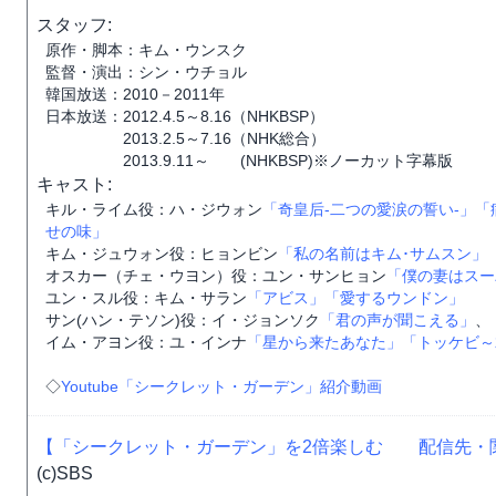
スタッフ:
原作・脚本：キム・ウンスク
監督・演出：シン・ウチョル
韓国放送：2010－2011年
日本放送：2012.4.5～8.16（NHKBSP）
2013.2.5～7.16（NHK総合）
2013.9.11～ (NHKBSP)※ノーカット字幕版
キャスト:
キル・ライム役：ハ・ジウォン
「奇皇后-二つの愛涙の誓い-」
「
せの味」
キム・ジュウォン役：ヒョンビン
「私の名前はキム･サムスン」
オスカー（チェ・ウヨン）役：ユン・サンヒョン
「僕の妻はスー
ユン・スル役：キム・サラン
「アビス」
「愛するウンドン」
サン(ハン・テソン)役：イ・ジョンソク
「君の声が聞こえる」
、
イム・アヨン役：ユ・インナ
「星から来たあなた」
「トッケビ～
◇
Youtube「シークレット・ガーデン」紹介動画
【「シークレット・ガーデン」を2倍楽しむ
配信先・
(c)SBS