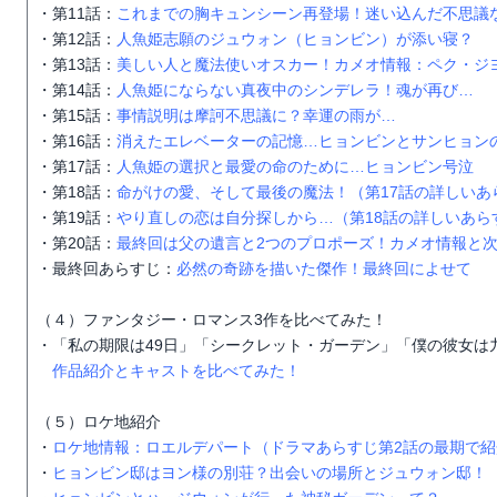
・第11話：
これまでの胸キュンシーン再登場！迷い込んだ不思議
・第12話：
人魚姫志願のジュウォン（ヒョンビン）が添い寝？
・第13話：
美しい人と魔法使いオスカー！カメオ情報：ペク・ジ
・第14話：
人魚姫にならない真夜中のシンデレラ！魂が再び…
・第15話：
事情説明は摩訶不思議に？幸運の雨が…
・第16話：
消えたエレベーターの記憶…ヒョンビンとサンヒョン
・第17話：
人魚姫の選択と最愛の命のために…ヒョンビン号泣
・第18話：
命がけの愛、そして最後の魔法！（第17話の詳しいあ
・第19話：
やり直しの恋は自分探しから…（第18話の詳しいあら
・第20話：
最終回は父の遺言と2つのプロポーズ！カメオ情報と
・最終回あらすじ：
必然の奇跡を描いた傑作！最終回によせて
（４）ファンタジー・ロマンス3作を比べてみた！
・「私の期限は49日」「シークレット・ガーデン」「僕の彼女は
作品紹介とキャストを比べてみた！
（５）ロケ地紹介
・
ロケ地情報：ロエルデパート（ドラマあらすじ第2話の最期で紹
・
ヒョンビン邸はヨン様の別荘？出会いの場所とジュウォン邸！