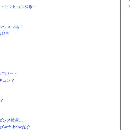
ン・サンヒョン登場！
ジウォン編！
告動画
ルデパート
キュン？
？
Pダンス披露…
ffe bene紹介