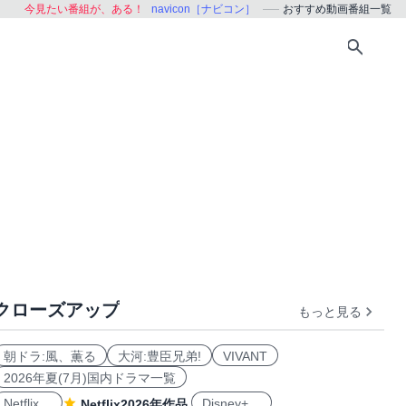
今見たい番組が、ある！
navicon［ナビコン］
おすすめ動画番組一覧
クローズアップ
もっと見る
おすすめ
朝ドラ:風、薫る
大河:豊臣兄弟!
VIVANT
2026年夏(7月)国内ドラマ一覧
Netflix
Disney+
Netflix2026年作品