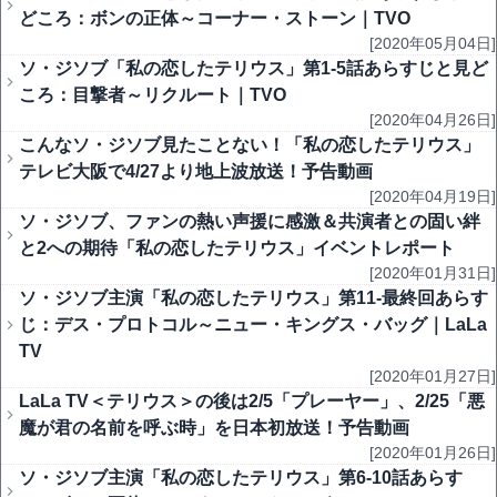
どころ：ボンの正体～コーナー・ストーン｜TVO
[2020年05月04日]
ソ・ジソブ「私の恋したテリウス」第1-5話あらすじと見ど
ころ：目撃者～リクルート｜TVO
[2020年04月26日]
こんなソ・ジソブ見たことない！「私の恋したテリウス」
テレビ大阪で4/27より地上波放送！予告動画
[2020年04月19日]
ソ・ジソブ、ファンの熱い声援に感激＆共演者との固い絆
と2への期待「私の恋したテリウス」イベントレポート
[2020年01月31日]
ソ・ジソブ主演「私の恋したテリウス」第11-最終回あらす
じ：デス・プロトコル～ニュー・キングス・バッグ｜LaLa
TV
[2020年01月27日]
LaLa TV＜テリウス＞の後は2/5「プレーヤー」、2/25「悪
魔が君の名前を呼ぶ時」を日本初放送！予告動画
[2020年01月26日]
ソ・ジソブ主演「私の恋したテリウス」第6-10話あらす