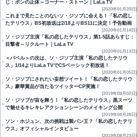
じ：ボンの正体～コーナー・ストーン｜LaLa TV
[2020年01月20日]
これまで見たことのないソ・ジソブに会える！「私の恋し
たテリウス」BS初放送は2/18よりBS11に決定！予告動画
[2020年01月14日]
ソ・ジソブ主演「私の恋したテリウス」第1-5話あらすじ：
目撃者～リクルート｜LaLa TV
[2020年01月13日]
＜バベル＞の次は、ソ・ジソブ主演「私の恋したテリウ
ス」1/14よりLaLa TVでCSベーシック初放送！
[2020年01月05日]
ソ・ジソブにされたい妄想ツイート！「私の恋したテリウ
ス」豪華賞品が当たるツイッターCP実施！
[2019年09月02日]
ソ・ジソブが宙を舞う！「私の恋したテリウス」黒スーツ
で魅せるキレキレアクションシーンのメイキング公開
[2019年08月28日]
ソン・ホジュン、次の挑戦は製パン王？「私の恋したテリ
ウス」オフィシャルインタビュー
[2019年08月23日]