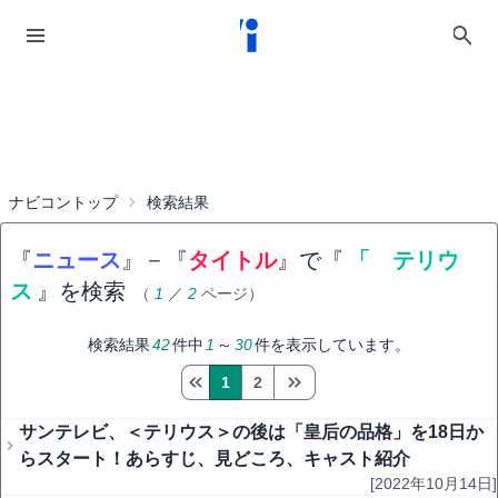
ナビコントップ
検索結果
『
ニュース
』
−
『
タイトル
』で『
「 テリウ
ス
』を検索
（
1
／
2
ページ）
検索結果
42
件中
1
～
30
件を表示しています。
1
2
サンテレビ、＜テリウス＞の後は「皇后の品格」を18日か
らスタート！あらすじ、見どころ、キャスト紹介
[2022年10月14日]