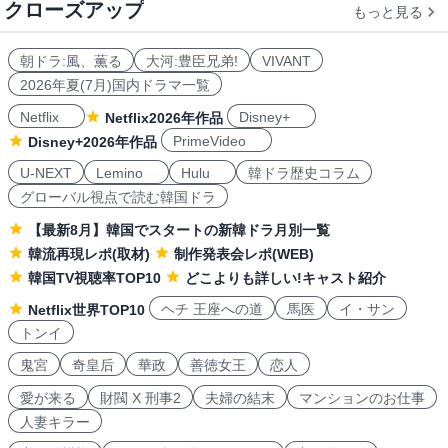
クローズアップ
もっと見る
朝ドラ:風、薫る
大河:豊臣兄弟!
VIVANT
2026年夏(7月)国内ドラマ一覧
Netflix
Disney+
Netflix2026年作品
PrimeVideo
Disney+2026年作品
U-NEXT
Lemino
Hulu
韓ドラ歴史コラム
グローバル視点で読む韓国ドラ
【最新8月】韓国でスタートの新韓ドラ月別一覧
韓流再現レポ(取材)
制作発表会レポ(WEB)
韓国TV視聴率TOP10
どこよりも詳しい!キャスト紹介
ヘチ 王座への道
馬医
イ・サン
Netflix世界TOP10
トンイ
鬼宮
奇皇后
華政
善徳女王
恋人
愛が来る
財閥 X 刑事2
夫婦の結末
マンションのお仕事
人妻キラー