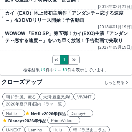
[2018年02月21日]
カイ（EXO）地上波初主演作「アンダンテ～恋する速度
～」4/3 DVDリリース開始！予告動画
[2018年01月19日]
WOWOW 「EXO SP」第五弾！カイ(EXO)主演「アンダン
テ～恋する速度～」をいち早く放送！予告動画で先取り
[2017年09月19日]
1
検索結果
10
件中
1
～
10
件を表示しています。
クローズアップ
もっと見る
朝ドラ:風、薫る
大河:豊臣兄弟!
VIVANT
2026年夏(7月)国内ドラマ一覧
Netflix
Disney+
Netflix2026年作品
PrimeVideo
Disney+2026年作品
U-NEXT
Lemino
Hulu
韓ドラ歴史コラム