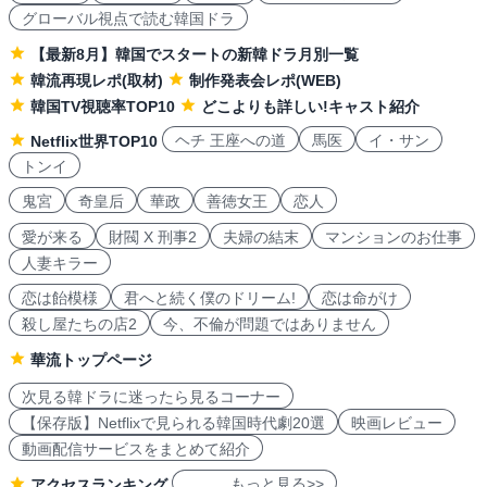
グローバル視点で読む韓国ドラ
【最新8月】韓国でスタートの新韓ドラ月別一覧
韓流再現レポ(取材)
制作発表会レポ(WEB)
韓国TV視聴率TOP10
どこよりも詳しい!キャスト紹介
ヘチ 王座への道
馬医
イ・サン
Netflix世界TOP10
トンイ
鬼宮
奇皇后
華政
善徳女王
恋人
愛が来る
財閥 X 刑事2
夫婦の結末
マンションのお仕事
人妻キラー
恋は飴模様
君へと続く僕のドリーム!
恋は命がけ
殺し屋たちの店2
今、不倫が問題ではありません
華流トップページ
次見る韓ドラに迷ったら見るコーナー
【保存版】Netflixで見られる韓国時代劇20選
映画レビュー
動画配信サービスをまとめて紹介
もっと見る>>
アクセスランキング