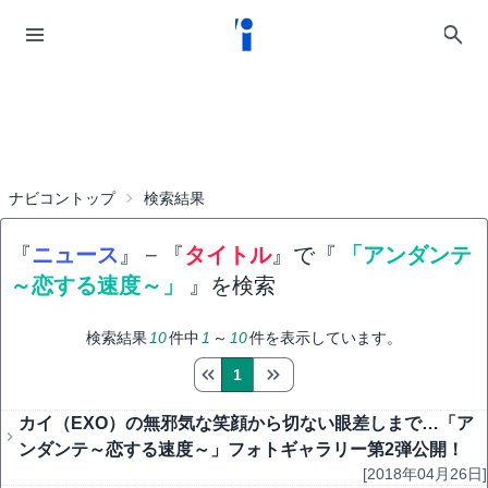
ナビコントップ
検索結果
『
ニュース
』
−
『
タイトル
』で『
「アンダンテ
～恋する速度～」
』を検索
検索結果
10
件中
1
～
10
件を表示しています。
1
カイ（EXO）の無邪気な笑顔から切ない眼差しまで…「ア
ンダンテ～恋する速度～」フォトギャラリー第2弾公開！
[2018年04月26日]