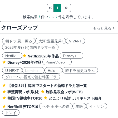
1
検索結果
1
件中
1
～
1
件を表示しています。
クローズアップ
もっと見る
朝ドラ:風、薫る
大河:豊臣兄弟!
VIVANT
2026年夏(7月)国内ドラマ一覧
Netflix
Disney+
Netflix2026年作品
PrimeVideo
Disney+2026年作品
U-NEXT
Lemino
Hulu
韓ドラ歴史コラム
グローバル視点で読む韓国ドラ
【最新8月】韓国でスタートの新韓ドラ月別一覧
韓流再現レポ(取材)
制作発表会レポ(WEB)
韓国TV視聴率TOP10
どこよりも詳しい!キャスト紹介
ヘチ 王座への道
馬医
イ・サン
Netflix世界TOP10
トンイ