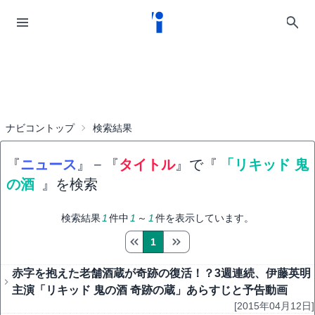
ナビコントップ
検索結果
『
ニュース
』
−
『
タイトル
』で『
「リキッド 鬼
の酒
』を検索
検索結果
1
件中
1
～
1
件を表示しています。
1
赤字を抱えた老舗酒蔵が奇跡の復活！？3週連続、伊藤英明
主演「リキッド 鬼の酒 奇跡の蔵」あらすじと予告動画
[2015年04月12日]