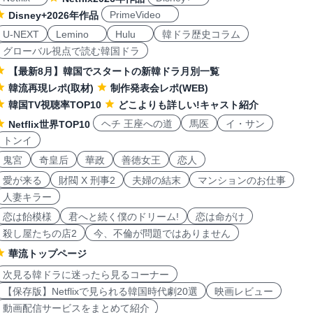
PrimeVideo
Disney+2026年作品
U-NEXT
Lemino
Hulu
韓ドラ歴史コラム
グローバル視点で読む韓国ドラ
【最新8月】韓国でスタートの新韓ドラ月別一覧
韓流再現レポ(取材)
制作発表会レポ(WEB)
韓国TV視聴率TOP10
どこよりも詳しい!キャスト紹介
ヘチ 王座への道
馬医
イ・サン
Netflix世界TOP10
トンイ
鬼宮
奇皇后
華政
善徳女王
恋人
愛が来る
財閥 X 刑事2
夫婦の結末
マンションのお仕事
人妻キラー
恋は飴模様
君へと続く僕のドリーム!
恋は命がけ
殺し屋たちの店2
今、不倫が問題ではありません
華流トップページ
次見る韓ドラに迷ったら見るコーナー
【保存版】Netflixで見られる韓国時代劇20選
映画レビュー
動画配信サービスをまとめて紹介