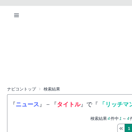
ナビコントップ
検索結果
『
ニュース
』
−
『
タイトル
』で『
「リッチマ
検索結果
4
件中
1
～
4
1