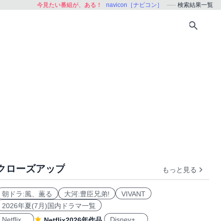
今見たい番組が、ある！
navicon［ナビコン］
検索結果一覧
クローズアップ
もっと見る
朝ドラ:風、薫る
大河:豊臣兄弟!
VIVANT
2026年夏(7月)国内ドラマ一覧
Netflix
Disney+
Netflix2026年作品