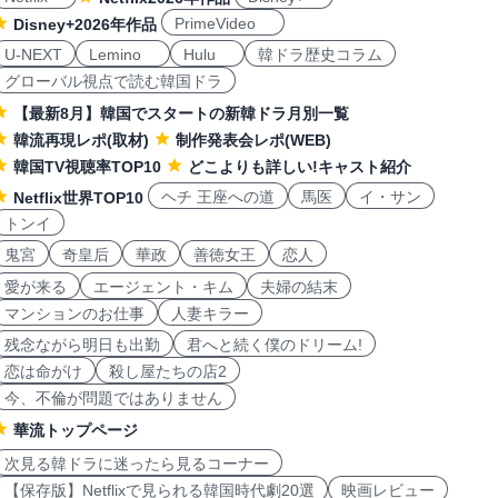
PrimeVideo
Disney+2026年作品
U-NEXT
Lemino
Hulu
韓ドラ歴史コラム
グローバル視点で読む韓国ドラ
【最新8月】韓国でスタートの新韓ドラ月別一覧
韓流再現レポ(取材)
制作発表会レポ(WEB)
韓国TV視聴率TOP10
どこよりも詳しい!キャスト紹介
ヘチ 王座への道
馬医
イ・サン
Netflix世界TOP10
トンイ
鬼宮
奇皇后
華政
善徳女王
恋人
愛が来る
エージェント・キム
夫婦の結末
マンションのお仕事
人妻キラー
残念ながら明日も出勤
君へと続く僕のドリーム!
恋は命がけ
殺し屋たちの店2
今、不倫が問題ではありません
華流トップページ
次見る韓ドラに迷ったら見るコーナー
【保存版】Netflixで見られる韓国時代劇20選
映画レビュー