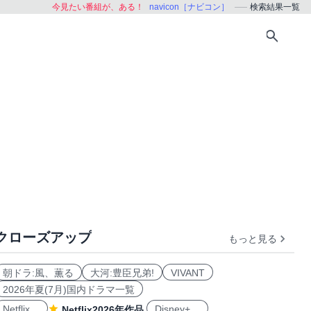
今見たい番組が、ある！
navicon［ナビコン］
検索結果一覧
クローズアップ
もっと見る
朝ドラ:風、薫る
大河:豊臣兄弟!
VIVANT
2026年夏(7月)国内ドラマ一覧
Netflix
Disney+
Netflix2026年作品