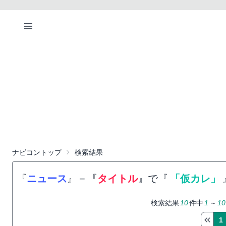
ナビコントップ
検索結果
『
ニュース
』
−
『
タイトル
』で『
「仮カレ」
検索結果
10
件中
1
～
10
1