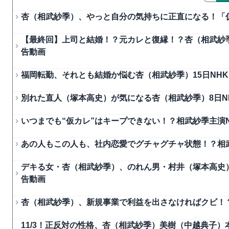
杏（相武紗季）、やっと自分の気持ちに正直になる！「
【最終回】上司と結婚！？元カレと復縁！？杏（相武紗
告動画
福岡転勤、それとも結婚か悩む杏（相武紗季）15日NH
別れた直人（塚本高史）が気になる杏（相武紗季）8日N
いつまでも“仮カレ”はキープできない！？相武紗季主演
あの人もこの人も、社内恋愛でグチャグチャ状態！？相武
デキる女・杏（相武紗季）、のれん男・村井（塚本高史）
告動画
杏（相武紗季）、新規事業で利益を出さなければクビ！？
11/3！正反対の性格、杏（相武紗季）美樹（中越典子）