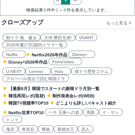
検索結果
6
件中
1
～
6
件を表示しています。
クローズアップ
もっと見る
朝ドラ:風、薫る
大河:豊臣兄弟!
VIVANT
2026年夏(7月)国内ドラマ一覧
Netflix
Disney+
Netflix2026年作品
PrimeVideo
Disney+2026年作品
U-NEXT
Lemino
Hulu
韓ドラ歴史コラム
グローバル視点で読む韓国ドラ
【最新8月】韓国でスタートの新韓ドラ月別一覧
韓流再現レポ(取材)
制作発表会レポ(WEB)
韓国TV視聴率TOP10
どこよりも詳しい!キャスト紹介
ヘチ 王座への道
馬医
イ・サン
Netflix世界TOP10
トンイ
鬼宮
奇皇后
華政
善徳女王
恋人