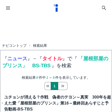
ナビコントップ
検索結果
『
ニュース
』
−
『
タイトル
』で『
「屋根部屋の
プリンス」 BS-TBS
』を検索
検索結果
6
件中
1
～
6
件を表示しています。
1
ユチョンが消える？作戦 偽者のテヨン～真実 300年を超
えた愛「屋根部屋のプリンス」第16～最終回あらすじと予
告動画-BS-TBS