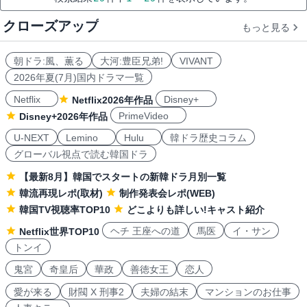
クローズアップ
もっと見る
朝ドラ:風、薫る
大河:豊臣兄弟!
VIVANT
2026年夏(7月)国内ドラマ一覧
Netflix
Disney+
Netflix2026年作品
PrimeVideo
Disney+2026年作品
U-NEXT
Lemino
Hulu
韓ドラ歴史コラム
グローバル視点で読む韓国ドラ
【最新8月】韓国でスタートの新韓ドラ月別一覧
韓流再現レポ(取材)
制作発表会レポ(WEB)
韓国TV視聴率TOP10
どこよりも詳しい!キャスト紹介
ヘチ 王座への道
馬医
イ・サン
Netflix世界TOP10
トンイ
鬼宮
奇皇后
華政
善徳女王
恋人
愛が来る
財閥 X 刑事2
夫婦の結末
マンションのお仕事