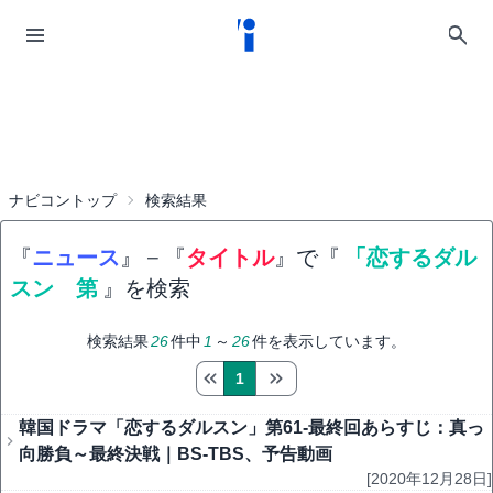
ナビコントップ
検索結果
『
ニュース
』
−
『
タイトル
』で『
「恋するダル
スン 第
』を検索
検索結果
26
件中
1
～
26
件を表示しています。
1
韓国ドラマ「恋するダルスン」第61-最終回あらすじ：真っ
向勝負～最終決戦｜BS-TBS、予告動画
[2020年12月28日]