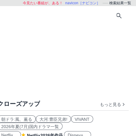
今見たい番組が、ある！
navicon［ナビコン］
検索結果一覧
クローズアップ
もっと見る
朝ドラ:風、薫る
大河:豊臣兄弟!
VIVANT
2026年夏(7月)国内ドラマ一覧
Netflix
Disney+
Netflix2026年作品