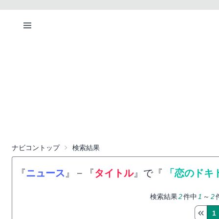
ナビコントップ
検索結果
『
ニュース
』
−
『
タイトル
』で『
「恋のドキ
検索結果
2
件中
1
～
2
1