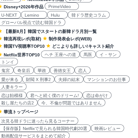
PrimeVideo
Disney+2026年作品
U-NEXT
Lemino
Hulu
韓ドラ歴史コラム
グローバル視点で読む韓国ドラ
【最新8月】韓国でスタートの新韓ドラ月別一覧
韓流再現レポ(取材)
制作発表会レポ(WEB)
韓国TV視聴率TOP10
どこよりも詳しい!キャスト紹介
ヘチ 王座への道
馬医
イ・サン
Netflix世界TOP10
トンイ
鬼宮
奇皇后
華政
善徳女王
恋人
愛が来る
財閥 X 刑事2
夫婦の結末
マンションのお仕事
人妻キラー
恋は飴模様
君へと続く僕のドリーム!
恋は命がけ
殺し屋たちの店2
今、不倫が問題ではありません
華流トップページ
次見る韓ドラに迷ったら見るコーナー
【保存版】Netflixで見られる韓国時代劇20選
映画レビュー
動画配信サービスをまとめて紹介