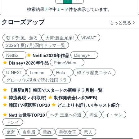
検索結果
7
件中
1
～
7
件を表示しています。
クローズアップ
もっと見る
朝ドラ:風、薫る
大河:豊臣兄弟!
VIVANT
2026年夏(7月)国内ドラマ一覧
Netflix
Disney+
Netflix2026年作品
PrimeVideo
Disney+2026年作品
U-NEXT
Lemino
Hulu
韓ドラ歴史コラム
グローバル視点で読む韓国ドラ
【最新8月】韓国でスタートの新韓ドラ月別一覧
韓流再現レポ(取材)
制作発表会レポ(WEB)
韓国TV視聴率TOP10
どこよりも詳しい!キャスト紹介
ヘチ 王座への道
馬医
イ・サン
Netflix世界TOP10
トンイ
鬼宮
奇皇后
華政
善徳女王
恋人