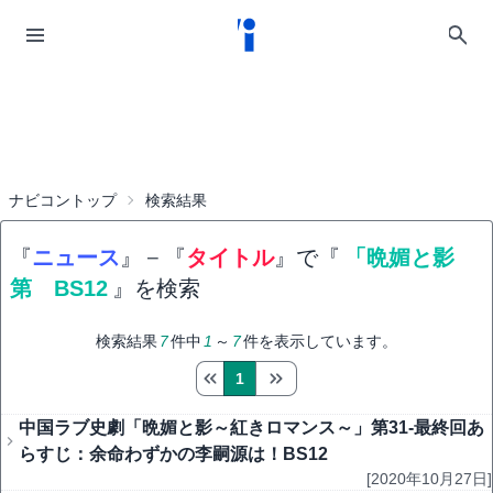
ナビコントップ
検索結果
『
ニュース
』
−
『
タイトル
』で『
「晩媚と影
第 BS12
』を検索
検索結果
7
件中
1
～
7
件を表示しています。
1
中国ラブ史劇「晩媚と影～紅きロマンス～」第31-最終回あ
らすじ：余命わずかの李嗣源は！BS12
[2020年10月27日]