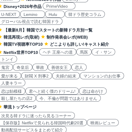
PrimeVideo
Disney+2026年作品
U-NEXT
Lemino
Hulu
韓ドラ歴史コラム
グローバル視点で読む韓国ドラ
【最新8月】韓国でスタートの新韓ドラ月別一覧
韓流再現レポ(取材)
制作発表会レポ(WEB)
韓国TV視聴率TOP10
どこよりも詳しい!キャスト紹介
ヘチ 王座への道
馬医
イ・サン
Netflix世界TOP10
トンイ
鬼宮
奇皇后
華政
善徳女王
恋人
愛が来る
財閥 X 刑事2
夫婦の結末
マンションのお仕事
人妻キラー
恋は飴模様
君へと続く僕のドリーム!
恋は命がけ
殺し屋たちの店2
今、不倫が問題ではありません
華流トップページ
次見る韓ドラに迷ったら見るコーナー
【保存版】Netflixで見られる韓国時代劇20選
映画レビュー
動画配信サービスをまとめて紹介