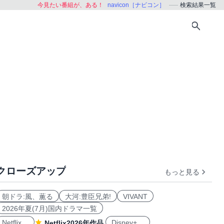
今見たい番組が、ある！
navicon［ナビコン］
検索結果一覧
クローズアップ
もっと見る
朝ドラ:風、薫る
大河:豊臣兄弟!
VIVANT
2026年夏(7月)国内ドラマ一覧
Netflix
Disney+
Netflix2026年作品