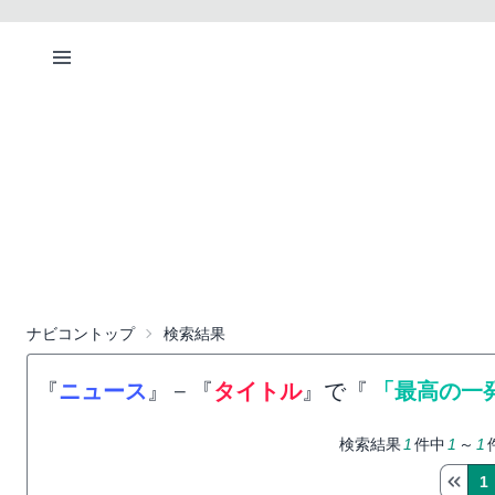
ナビコントップ
検索結果
『
ニュース
』
−
『
タイトル
』で『
「最高の一
検索結果
1
件中
1
～
1
1