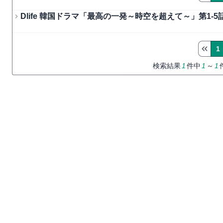
Dlife 韓国ドラマ「最高の一発～時空を超えて～」第1
1
検索結果
1
件中
1
～
1