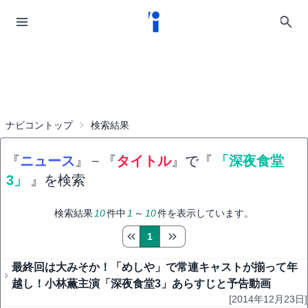
ナビコントップ
検索結果
『
ニュース
』
−
『
タイトル
』で『
「深夜食堂
3」
』を検索
検索結果
10
件中
1
～
10
件を表示しています。
1
最終回は大みそか！「めしや」で常連キャストが揃って年
越し！小林薫主演「深夜食堂3」あらすじと予告動画
[2014年12月23日]