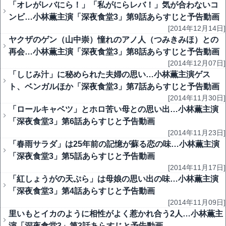
「オレがレバにら！」「私がにらレバ！」気が合わないコ
ンビ…小林薫主演「深夜食堂3」第9話あらすじと予告動画
[2014年12月14日]
ヤクザのゲン（山中崇）憧れのアノ人（つみきみほ）との
再会…小林薫主演「深夜食堂3」第8話あらすじと予告動画
[2014年12月07日]
「しじみ汁」に秘められた夫婦の思い…小林薫主演ゲス
ト、ベンガルほか「深夜食堂3」第7話あらすじと予告動画
[2014年11月30日]
「ロールキャベツ」とホロ苦い母との思い出…小林薫主演
「深夜食堂3」第6話あらすじと予告動画
[2014年11月23日]
「春雨サラダ」は25年前の記憶が蘇る恋の味…小林薫主演
「深夜食堂3」第5話あらすじと予告動画
[2014年11月17日]
「紅しょうがの天ぷら」は母娘の思い出の味…小林薫主演
「深夜食堂3」第4話あらすじと予告動画
[2014年11月09日]
里いもとイカのように相性がよく惹かれ合う2人…小林薫主
演「深夜食堂3」第3話あらすじと予告動画