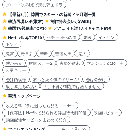
グローバル視点で読む韓国ドラ
【最新8月】韓国でスタートの新韓ドラ月別一覧
韓流再現レポ(取材)
制作発表会レポ(WEB)
韓国TV視聴率TOP10
どこよりも詳しい!キャスト紹介
ヘチ 王座への道
馬医
イ・サン
Netflix世界TOP10
トンイ
鬼宮
奇皇后
華政
善徳女王
恋人
愛が来る
財閥 X 刑事2
夫婦の結末
マンションのお仕事
人妻キラー
恋は飴模様
君へと続く僕のドリーム!
恋は命がけ
殺し屋たちの店2
今、不倫が問題ではありません
華流トップページ
次見る韓ドラに迷ったら見るコーナー
【保存版】Netflixで見られる韓国時代劇20選
映画レビュー
動画配信サービスをまとめて紹介
もっと見る>>
アクセスランキング