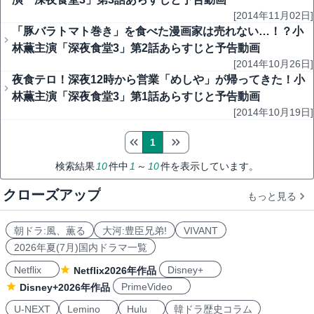
[2014年11月02日]
「豚バラトマト巻き」を食べた漫画家は売れない…！？小
林薫主演「深夜食堂3」第2話あらすじと予告動画
[2014年10月26日]
夜食テロ！深夜12時から営業「めしや」が帰ってきた！小
林薫主演「深夜食堂3」第1話あらすじと予告動画
[2014年10月19日]
1
検索結果
10
件中
1
～
10
件を表示しています。
クローズアップ
もっと見る
朝ドラ:風、薫る
大河:豊臣兄弟!
VIVANT
2026年夏(7月)国内ドラマ一覧
Netflix
Disney+
Netflix2026年作品
PrimeVideo
Disney+2026年作品
U-NEXT
Lemino
Hulu
韓ドラ歴史コラム