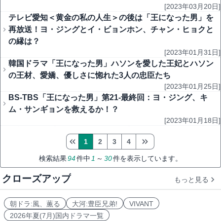
[2023年03月20日]
テレビ愛知＜黄金の私の人生＞の後は「王になった男」を
再放送！ヨ・ジングとイ・ビョンホン、チャン・ヒョクと
の縁は？
[2023年01月31日]
韓国ドラマ「王になった男」ハソンを愛した王妃とハソン
の王材、愛嬌、優しさに惚れた3人の忠臣たち
[2023年01月25日]
BS-TBS「王になった男」第21-最終回：ヨ・ジング、キ
ム・サンギョンを救えるか！？
[2023年01月18日]
1
2
3
4
検索結果
94
件中
1
～
30
件を表示しています。
クローズアップ
もっと見る
朝ドラ:風、薫る
大河:豊臣兄弟!
VIVANT
2026年夏(7月)国内ドラマ一覧