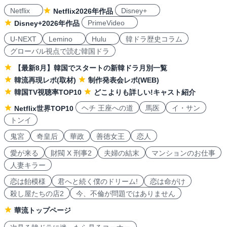
Netflix
Disney+
Netflix2026年作品
PrimeVideo
Disney+2026年作品
U-NEXT
Lemino
Hulu
韓ドラ歴史コラム
グローバル視点で読む韓国ドラ
【最新8月】韓国でスタートの新韓ドラ月別一覧
韓流再現レポ(取材)
制作発表会レポ(WEB)
韓国TV視聴率TOP10
どこよりも詳しい!キャスト紹介
ヘチ 王座への道
馬医
イ・サン
Netflix世界TOP10
トンイ
鬼宮
奇皇后
華政
善徳女王
恋人
愛が来る
財閥 X 刑事2
夫婦の結末
マンションのお仕事
人妻キラー
恋は飴模様
君へと続く僕のドリーム!
恋は命がけ
殺し屋たちの店2
今、不倫が問題ではありません
華流トップページ