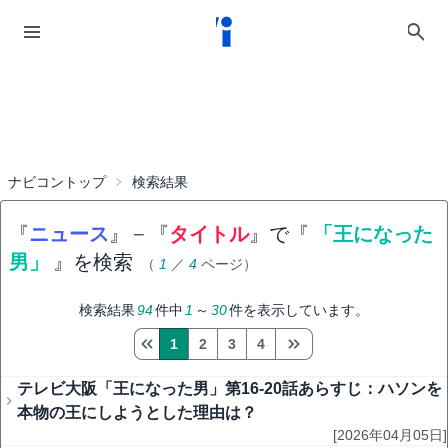
ナビコントップ
検索結果
『
ニュース
』
−
『
タイトル
』で『
「王になった
男」
』を検索
（
1
／
4
ページ）
検索結果
94
件中
1
～
30
件を表示しています。
1
2
3
4
テレビ大阪「王になった男」第16-20話あらすじ：ハソンを
本物の王にしようとした理由は？
[2026年04月05日]