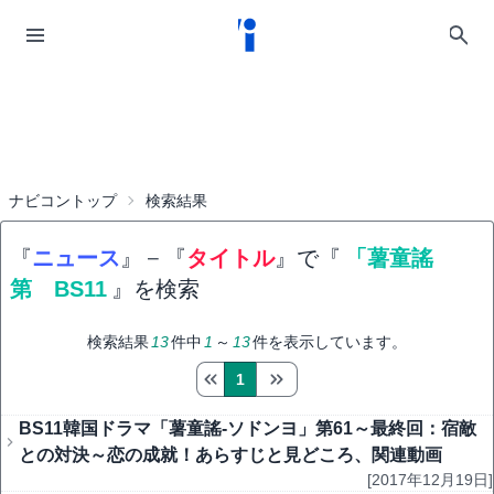
ナビコントップ
検索結果
『
ニュース
』
−
『
タイトル
』で『
「薯童謠
第 BS11
』を検索
検索結果
13
件中
1
～
13
件を表示しています。
1
BS11韓国ドラマ「薯童謠-ソドンヨ」第61～最終回：宿敵
との対決～恋の成就！あらすじと見どころ、関連動画
[2017年12月19日]