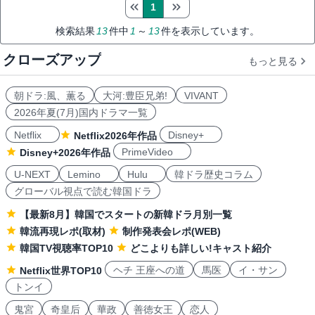
1
検索結果
13
件中
1
～
13
件を表示しています。
クローズアップ
もっと見る
朝ドラ:風、薫る
大河:豊臣兄弟!
VIVANT
2026年夏(7月)国内ドラマ一覧
Netflix
Disney+
Netflix2026年作品
PrimeVideo
Disney+2026年作品
U-NEXT
Lemino
Hulu
韓ドラ歴史コラム
グローバル視点で読む韓国ドラ
【最新8月】韓国でスタートの新韓ドラ月別一覧
韓流再現レポ(取材)
制作発表会レポ(WEB)
韓国TV視聴率TOP10
どこよりも詳しい!キャスト紹介
ヘチ 王座への道
馬医
イ・サン
Netflix世界TOP10
トンイ
鬼宮
奇皇后
華政
善徳女王
恋人