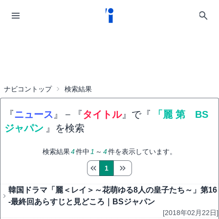
ナビコントップ
検索結果
『
ニュース
』
−
『
タイトル
』で『
「麗 第 BS
ジャパン
』を検索
検索結果
4
件中
1
～
4
件を表示しています。
1
韓国ドラマ「麗＜レイ＞～花萌ゆる8人の皇子たち～」第16
-最終回あらすじと見どころ｜BSジャパン
[2018年02月22日]