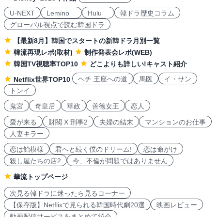
U-NEXT
Lemino
Hulu
韓ドラ歴史コラム
グローバル視点で読む韓国ドラ
【最新8月】韓国でスタートの新韓ドラ月別一覧
韓流再現レポ(取材)
制作発表会レポ(WEB)
韓国TV視聴率TOP10
どこよりも詳しい!キャスト紹介
ヘチ 王座への道
馬医
イ・サン
Netflix世界TOP10
トンイ
鬼宮
奇皇后
華政
善徳女王
恋人
愛が来る
財閥 X 刑事2
夫婦の結末
マンションのお仕事
人妻キラー
恋は飴模様
君へと続く僕のドリーム!
恋は命がけ
殺し屋たちの店2
今、不倫が問題ではありません
華流トップページ
次見る韓ドラに迷ったら見るコーナー
【保存版】Netflixで見られる韓国時代劇20選
映画レビュー
動画配信サービスをまとめて紹介