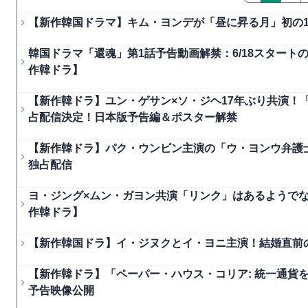
【新作韓国ドラマ】キム・ヨンデが「昼に昇る月」初の1
韓国ドラマ「還魂」第1話予告動画解禁：6/18スター
作韓ドラ】
【新作韓ドラ】ユン・ゲサン×ソ・ジヘ17年ぶり共演！「
占配信決定！日本版予告編＆ポスター解禁
【新作韓ドラ】パク・ウンビン主演の「ウ・ヨンウ弁護士は天
独占配信
ヨ・ジング×ムン・ガヨン共演「リンク」はあるようでな
作韓ドラ】
【新作韓国ドラ】イ・ジヌクとイ・ヨニ主演！結婚直前
【新作韓ドラ】「ペーパー・ハウス・コリア: 統一通貨を奪え
予告映像公開