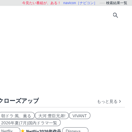
今見たい番組が、ある！
navicon［ナビコン］
検索結果一覧
クローズアップ
もっと見る
朝ドラ:風、薫る
大河:豊臣兄弟!
VIVANT
2026年夏(7月)国内ドラマ一覧
Netflix
Disney+
Netflix2026年作品