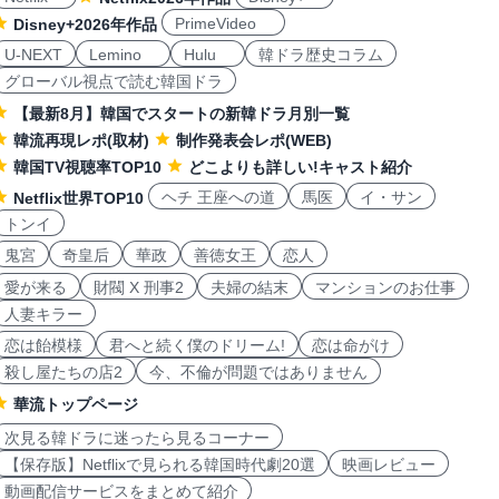
PrimeVideo
Disney+2026年作品
U-NEXT
Lemino
Hulu
韓ドラ歴史コラム
グローバル視点で読む韓国ドラ
【最新8月】韓国でスタートの新韓ドラ月別一覧
韓流再現レポ(取材)
制作発表会レポ(WEB)
韓国TV視聴率TOP10
どこよりも詳しい!キャスト紹介
ヘチ 王座への道
馬医
イ・サン
Netflix世界TOP10
トンイ
鬼宮
奇皇后
華政
善徳女王
恋人
愛が来る
財閥 X 刑事2
夫婦の結末
マンションのお仕事
人妻キラー
恋は飴模様
君へと続く僕のドリーム!
恋は命がけ
殺し屋たちの店2
今、不倫が問題ではありません
華流トップページ
次見る韓ドラに迷ったら見るコーナー
【保存版】Netflixで見られる韓国時代劇20選
映画レビュー
動画配信サービスをまとめて紹介