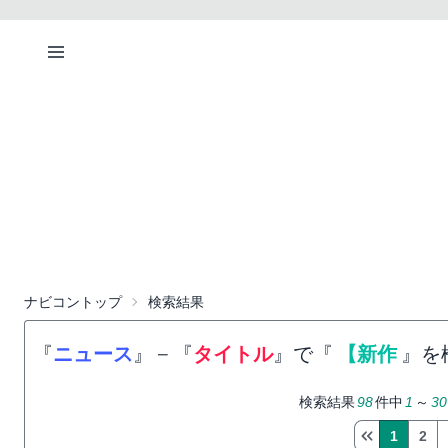
ナビコントップ
検索結果
『
ニュース
』
−
『
タイトル
』で『
【新作
』を
検索結果
98
件中
1
～
30
1
2