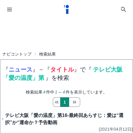
ナビコントップ
検索結果
『
ニュース
』
−
『
タイトル
』で『
テレビ大阪
「愛の温度」第
』を検索
検索結果
4
件中
1
～
4
件を表示しています。
1
テレビ大阪「愛の温度」第16-最終回あらすじ：愛は“選
択”か“運命か？予告動画
[2021年04月12日]