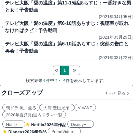
テレビ大阪「愛の温度」第11-15話あらすじ：一番好きな男
と女！予告動画
[2021年04月05日]
テレビ大阪「愛の温度」第6-10話あらすじ：視聴率が取れ
なければクビ！予告動画
[2021年03月29日]
テレビ大阪「愛の温度」第6-10話あらすじ：突然の告白と
再会！予告動画
[2021年03月22日]
1
検索結果
4
件中
1
～
4
件を表示しています。
クローズアップ
もっと見る
朝ドラ:風、薫る
大河:豊臣兄弟!
VIVANT
2026年夏(7月)国内ドラマ一覧
Netflix
Disney+
Netflix2026年作品
PrimeVideo
Disney+2026年作品