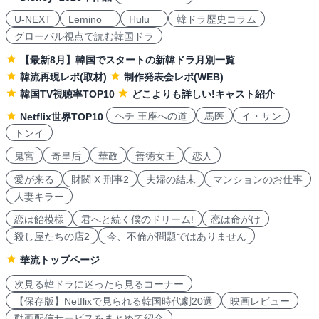
U-NEXT
Lemino
Hulu
韓ドラ歴史コラム
グローバル視点で読む韓国ドラ
【最新8月】韓国でスタートの新韓ドラ月別一覧
韓流再現レポ(取材)
制作発表会レポ(WEB)
韓国TV視聴率TOP10
どこよりも詳しい!キャスト紹介
ヘチ 王座への道
馬医
イ・サン
Netflix世界TOP10
トンイ
鬼宮
奇皇后
華政
善徳女王
恋人
愛が来る
財閥 X 刑事2
夫婦の結末
マンションのお仕事
人妻キラー
恋は飴模様
君へと続く僕のドリーム!
恋は命がけ
殺し屋たちの店2
今、不倫が問題ではありません
華流トップページ
次見る韓ドラに迷ったら見るコーナー
【保存版】Netflixで見られる韓国時代劇20選
映画レビュー
動画配信サービスをまとめて紹介