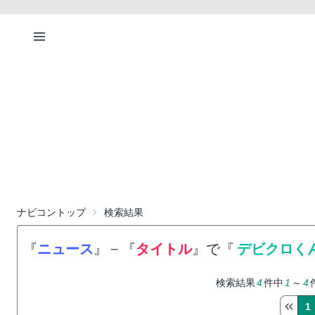
ナビコントップ
検索結果
『
ニュース
』
−
『
タイトル
』で『
デビクロく
検索結果
4
件中
1
～
4
1