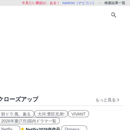
今見たい番組が、ある！
navicon［ナビコン］
検索結果一覧
クローズアップ
もっと見る
朝ドラ:風、薫る
大河:豊臣兄弟!
VIVANT
2026年夏(7月)国内ドラマ一覧
Netflix
Disney+
Netflix2026年作品