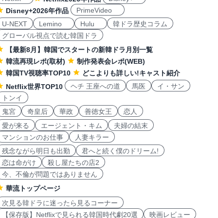
PrimeVideo
Disney+2026年作品
U-NEXT
Lemino
Hulu
韓ドラ歴史コラム
グローバル視点で読む韓国ドラ
【最新8月】韓国でスタートの新韓ドラ月別一覧
韓流再現レポ(取材)
制作発表会レポ(WEB)
韓国TV視聴率TOP10
どこよりも詳しい!キャスト紹介
ヘチ 王座への道
馬医
イ・サン
Netflix世界TOP10
トンイ
鬼宮
奇皇后
華政
善徳女王
恋人
愛が来る
エージェント・キム
夫婦の結末
マンションのお仕事
人妻キラー
残念ながら明日も出勤
君へと続く僕のドリーム!
恋は命がけ
殺し屋たちの店2
今、不倫が問題ではありません
華流トップページ
次見る韓ドラに迷ったら見るコーナー
【保存版】Netflixで見られる韓国時代劇20選
映画レビュー