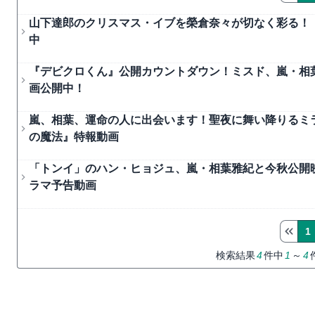
山下達郎のクリスマス・イブを榮倉奈々が切なく彩る！『M
中
『デビクロくん』公開カウントダウン！ミスド、嵐・相葉
画公開中！
嵐、相葉、運命の人に出会います！聖夜に舞い降りるミラク
の魔法』特報動画
「トンイ」のハン・ヒョジュ、嵐・相葉雅紀と今秋公開
ラマ予告動画
1
検索結果
4
件中
1
～
4