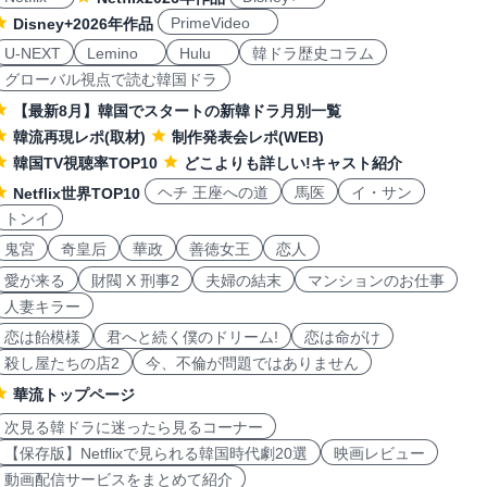
PrimeVideo
Disney+2026年作品
U-NEXT
Lemino
Hulu
韓ドラ歴史コラム
グローバル視点で読む韓国ドラ
【最新8月】韓国でスタートの新韓ドラ月別一覧
韓流再現レポ(取材)
制作発表会レポ(WEB)
韓国TV視聴率TOP10
どこよりも詳しい!キャスト紹介
ヘチ 王座への道
馬医
イ・サン
Netflix世界TOP10
トンイ
鬼宮
奇皇后
華政
善徳女王
恋人
愛が来る
財閥 X 刑事2
夫婦の結末
マンションのお仕事
人妻キラー
恋は飴模様
君へと続く僕のドリーム!
恋は命がけ
殺し屋たちの店2
今、不倫が問題ではありません
華流トップページ
次見る韓ドラに迷ったら見るコーナー
【保存版】Netflixで見られる韓国時代劇20選
映画レビュー
動画配信サービスをまとめて紹介