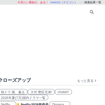
今見たい番組が、ある！
navicon［ナビコン］
検索結果一覧
クローズアップ
もっと見る
朝ドラ:風、薫る
大河:豊臣兄弟!
VIVANT
2026年夏(7月)国内ドラマ一覧
Netflix
Disney+
Netflix2026年作品