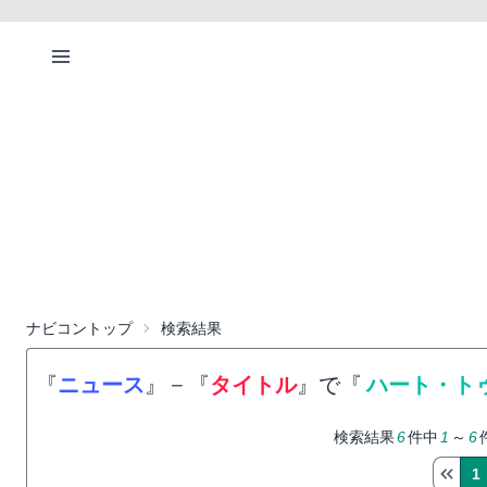
ナビコントップ
検索結果
『
ニュース
』
−
『
タイトル
』で『
ハート・ト
検索結果
6
件中
1
～
6
1