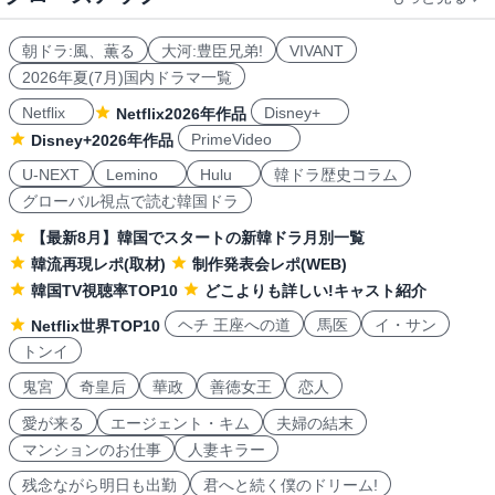
朝ドラ:風、薫る
大河:豊臣兄弟!
VIVANT
2026年夏(7月)国内ドラマ一覧
Netflix
Disney+
Netflix2026年作品
PrimeVideo
Disney+2026年作品
U-NEXT
Lemino
Hulu
韓ドラ歴史コラム
グローバル視点で読む韓国ドラ
【最新8月】韓国でスタートの新韓ドラ月別一覧
韓流再現レポ(取材)
制作発表会レポ(WEB)
韓国TV視聴率TOP10
どこよりも詳しい!キャスト紹介
ヘチ 王座への道
馬医
イ・サン
Netflix世界TOP10
トンイ
鬼宮
奇皇后
華政
善徳女王
恋人
愛が来る
エージェント・キム
夫婦の結末
マンションのお仕事
人妻キラー
残念ながら明日も出勤
君へと続く僕のドリーム!