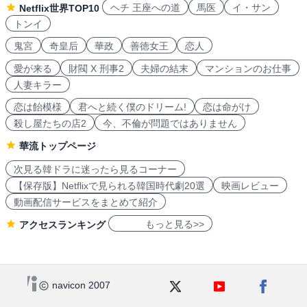
ヘチ 王座への道
馬医
イ・サン
Netflix世界TOP10
トンイ
鬼宮
奇皇后
華政
善徳女王
恋人
愛が来る
財閥 X 刑事2
夫婦の結末
マンションのお仕事
人妻キラー
恋は飴模様
君へと続く僕のドリーム!
恋は命がけ
殺し屋たちの店2
今、不倫が問題ではありません
華流トップページ
次見る韓ドラに迷ったら見るコーナー
【保存版】Netflixで見られる韓国時代劇20選
映画レビュー
動画配信サービスをまとめて紹介
もっと見る>>
アクセスランキング
navicon 2007