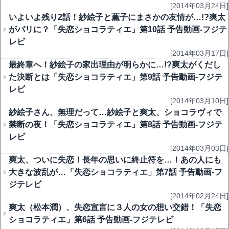
[2014年03月24日]
いよいよ残り2話！紗絵子と薫子にまさかの友情が…!?爽太
がパリに？「失恋ショコラティエ」第10話 予告動画-フジテ
レビ
[2014年03月17日]
最終章へ！紗絵子の家出理由が明らかに…!?爽太がくだし
た決断とは「失恋ショコラティエ」第9話 予告動画-フジテ
レビ
[2014年03月10日]
紗絵子さん、無理だって…紗絵子と爽太、ショコラヴィで
禁断の夜！「失恋ショコラティエ」第8話 予告動画-フジテ
レビ
[2014年03月03日]
爽太、ついに失恋！長年の思いに終止符を…！あの人にも
大きな波乱が…「失恋ショコラティエ」第7話 予告動画-フ
ジテレビ
[2014年02月24日]
爽太（松本潤）、失恋宣言に３人の女の想い交錯！「失恋
ショコラティエ」第6話 予告動画-フジテレビ