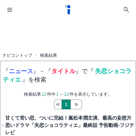
ナビコントップ
検索結果
『
ニュース
』
−
『
タイトル
』で『
失恋ショコラ
ティエ
』を検索
検索結果
12
件中
1
～
12
件を表示しています。
1
甘くて苦い恋、ついに完結！嵐松本潤主演、最高の妄想片
思いドラマ「失恋ショコラティエ」最終話 予告動画-フジテ
レビ