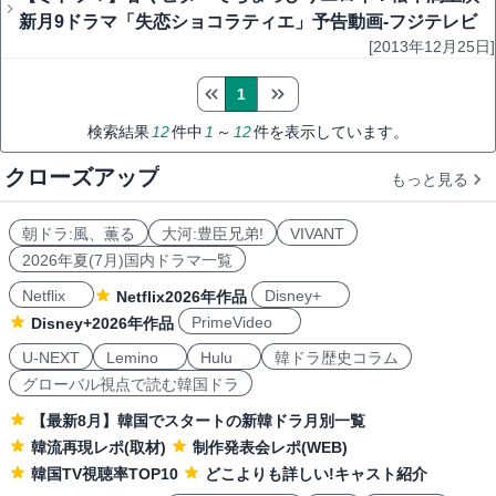
新月9ドラマ「失恋ショコラティエ」予告動画-フジテレビ
[2013年12月25日]
1
検索結果
12
件中
1
～
12
件を表示しています。
クローズアップ
もっと見る
朝ドラ:風、薫る
大河:豊臣兄弟!
VIVANT
2026年夏(7月)国内ドラマ一覧
Netflix
Disney+
Netflix2026年作品
PrimeVideo
Disney+2026年作品
U-NEXT
Lemino
Hulu
韓ドラ歴史コラム
グローバル視点で読む韓国ドラ
【最新8月】韓国でスタートの新韓ドラ月別一覧
韓流再現レポ(取材)
制作発表会レポ(WEB)
韓国TV視聴率TOP10
どこよりも詳しい!キャスト紹介