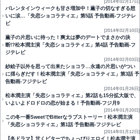
[2014年02月17日]
バレンタインウィークも甘さ増加中！薫子の切なすぎる想
いに涙…「失恋ショコラティエ」第5話 予告動画-フジテレ
ビ
[2014年02月10日]
薫子の片思いに待った！爽太は夢のデートでまさかの決
断!?松本潤主演「失恋ショコラティエ」第4話 予告動画-フ
ジテレビ
[2014年02月03日]
紗絵子以外を思って出来たショコラ…永遠の片思いがつい
に揺らぎだす！松本潤主演「失恋ショコラティエ」第3話 予
告動画-フジテレビ
[2014年01月26日]
松本潤主演「失恋ショコラティエ」第2話も15分拡大版で、
いよいよドロドロの恋が始まる！予告動画-フジ月9
[2014年01月20日]
この冬一番SweetでBitterなラブストーリー！松本潤主演
「失恋ショコラティエ」第1話 予告動画-フジテレビ
[2014年01月12日]
【冬ドラマ】甘くビターでちょっぴりエロイ！松本潤主演