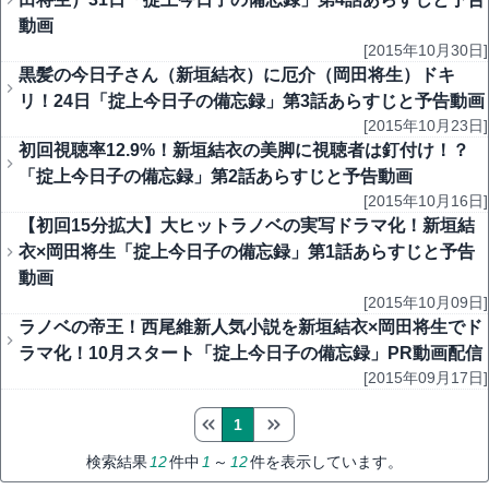
動画
[2015年10月30日]
黒髪の今日子さん（新垣結衣）に厄介（岡田将生）ドキ
リ！24日「掟上今日子の備忘録」第3話あらすじと予告動画
[2015年10月23日]
初回視聴率12.9%！新垣結衣の美脚に視聴者は釘付け！？
「掟上今日子の備忘録」第2話あらすじと予告動画
[2015年10月16日]
【初回15分拡大】大ヒットラノベの実写ドラマ化！新垣結
衣×岡田将生「掟上今日子の備忘録」第1話あらすじと予告
動画
[2015年10月09日]
ラノベの帝王！西尾維新人気小説を新垣結衣×岡田将生でド
ラマ化！10月スタート「掟上今日子の備忘録」PR動画配信
[2015年09月17日]
1
検索結果
12
件中
1
～
12
件を表示しています。