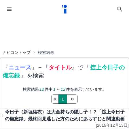
ナビコントップ
検索結果
『
ニュース
』
−
『
タイトル
』で『
掟上今日子の
備忘録
』を検索
検索結果
12
件中
1
～
12
件を表示しています。
1
今日子（新垣結衣）は大金持ちの隠し子！？「掟上今日子
の備忘録」最終回見逃した方のためにあらすじと関連動画
[2015年12月13日]