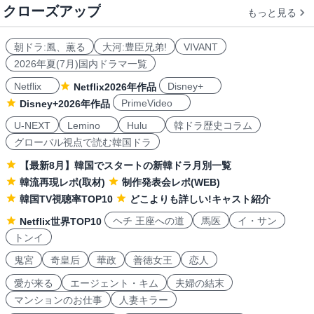
クローズアップ
もっと見る
朝ドラ:風、薫る
大河:豊臣兄弟!
VIVANT
2026年夏(7月)国内ドラマ一覧
Netflix
Disney+
Netflix2026年作品
PrimeVideo
Disney+2026年作品
U-NEXT
Lemino
Hulu
韓ドラ歴史コラム
グローバル視点で読む韓国ドラ
【最新8月】韓国でスタートの新韓ドラ月別一覧
韓流再現レポ(取材)
制作発表会レポ(WEB)
韓国TV視聴率TOP10
どこよりも詳しい!キャスト紹介
ヘチ 王座への道
馬医
イ・サン
Netflix世界TOP10
トンイ
鬼宮
奇皇后
華政
善徳女王
恋人
愛が来る
エージェント・キム
夫婦の結末
マンションのお仕事
人妻キラー