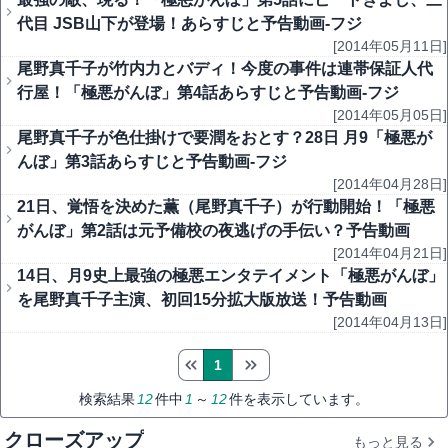
代目 JSB山下が登場！あらすじと予告動画‐フジ
[2014年05月11日]
尾野真千子が竹内力とバディ！今度の事件は連帯保証人代
行屋！「極悪がんぼ」第4話あらすじと予告動画‐フジ
[2014年05月05日]
尾野真千子が色仕掛けで要潤をおとす？28日 月9「極悪が
んぼ」第3話あらすじと予告動画‐フジ
[2014年04月28日]
21日、覚悟を決めた薫（尾野真千子）が行動開始！「極悪
がんぼ」第2話は元予備校の夜逃げの手伝い？予告動画
[2014年04月21日]
14日、月9史上最強の極悪エンタテイメント「極悪がんぼ」
を尾野真千子主演、初回15分拡大版放送！予告動画
[2014年04月13日]
1
検索結果
12
件中
1
～
12
件を表示しています。
クローズアップ
もっと見る