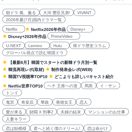
朝ドラ:風、薫る
大河:豊臣兄弟!
VIVANT
2026年夏(7月)国内ドラマ一覧
Netflix
Disney+
Netflix2026年作品
PrimeVideo
Disney+2026年作品
U-NEXT
Lemino
Hulu
韓ドラ歴史コラム
グローバル視点で読む韓国ドラ
【最新8月】韓国でスタートの新韓ドラ月別一覧
韓流再現レポ(取材)
制作発表会レポ(WEB)
韓国TV視聴率TOP10
どこよりも詳しい!キャスト紹介
ヘチ 王座への道
馬医
イ・サン
Netflix世界TOP10
トンイ
鬼宮
奇皇后
華政
善徳女王
恋人
愛が来る
財閥 X 刑事2
夫婦の結末
マンションのお仕事
人妻キラー
恋は飴模様
君へと続く僕のドリーム!
恋は命がけ