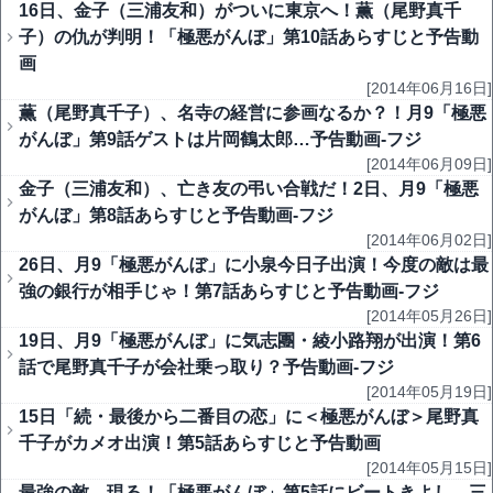
16日、金子（三浦友和）がついに東京へ！薫（尾野真千
子）の仇が判明！「極悪がんぼ」第10話あらすじと予告動
画
[2014年06月16日]
薫（尾野真千子）、名寺の経営に参画なるか？！月9「極悪
がんぼ」第9話ゲストは片岡鶴太郎…予告動画‐フジ
[2014年06月09日]
金子（三浦友和）、亡き友の弔い合戦だ！2日、月9「極悪
がんぼ」第8話あらすじと予告動画‐フジ
[2014年06月02日]
26日、月9「極悪がんぼ」に小泉今日子出演！今度の敵は最
強の銀行が相手じゃ！第7話あらすじと予告動画‐フジ
[2014年05月26日]
19日、月9「極悪がんぼ」に気志團・綾小路翔が出演！第6
話で尾野真千子が会社乗っ取り？予告動画‐フジ
[2014年05月19日]
15日「続・最後から二番目の恋」に＜極悪がんぼ＞尾野真
千子がカメオ出演！第5話あらすじと予告動画
[2014年05月15日]
最強の敵、現る！「極悪がんぼ」第5話にビートきよし、三