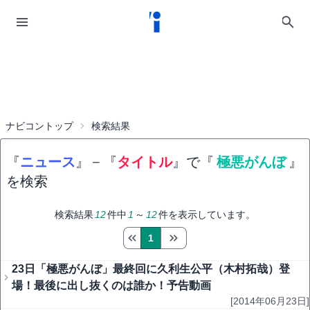
ナビコントップ
検索結果
『
ニュース
』
−
『
タイトル
』で『
極悪がんぼ
』
を検索
検索結果
12
件中
1
～
12
件を表示しています。
1
23日「極悪がんぼ」最終回に久利生公平（木村拓哉）登
場！最後に出し抜くのは誰か！予告動画
[2014年06月23日]