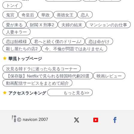
トンイ
鬼宮
奇皇后
華政
善徳女王
恋人
愛が来る
財閥 X 刑事2
夫婦の結末
マンションのお仕事
人妻キラー
恋は飴模様
君へと続く僕のドリーム!
恋は命がけ
殺し屋たちの店2
今、不倫が問題ではありません
華流トップページ
次見る韓ドラに迷ったら見るコーナー
【保存版】Netflixで見られる韓国時代劇20選
映画レビュー
動画配信サービスをまとめて紹介
もっと見る>>
アクセスランキング
navicon 2007