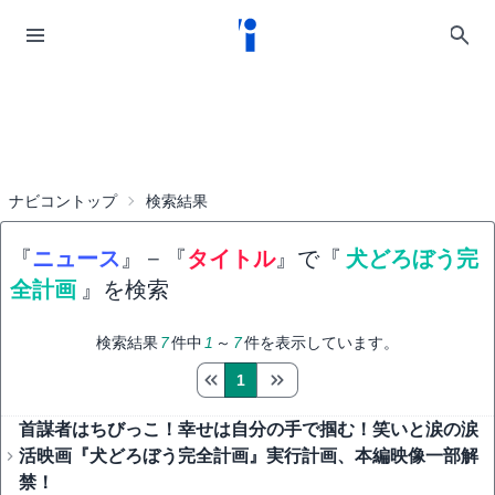
ナビコントップ
検索結果
『
ニュース
』
−
『
タイトル
』で『
犬どろぼう完
全計画
』を検索
検索結果
7
件中
1
～
7
件を表示しています。
1
首謀者はちびっこ！幸せは自分の手で掴む！笑いと涙の涙
活映画『犬どろぼう完全計画』実行計画、本編映像一部解
禁！