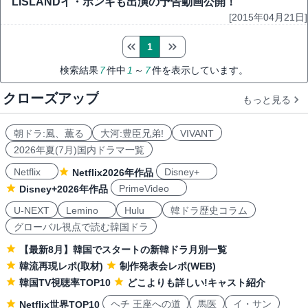
LISLANDイ・ホンギも出演の予告動画公開！
[2015年04月21日]
1
検索結果
7
件中
1
～
7
件を表示しています。
クローズアップ
もっと見る
朝ドラ:風、薫る
大河:豊臣兄弟!
VIVANT
2026年夏(7月)国内ドラマ一覧
Netflix
Disney+
Netflix2026年作品
PrimeVideo
Disney+2026年作品
U-NEXT
Lemino
Hulu
韓ドラ歴史コラム
グローバル視点で読む韓国ドラ
【最新8月】韓国でスタートの新韓ドラ月別一覧
韓流再現レポ(取材)
制作発表会レポ(WEB)
韓国TV視聴率TOP10
どこよりも詳しい!キャスト紹介
ヘチ 王座への道
馬医
イ・サン
Netflix世界TOP10