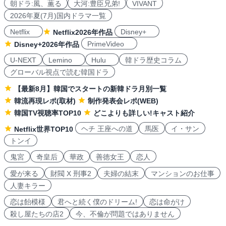
朝ドラ:風、薫る
大河:豊臣兄弟!
VIVANT
2026年夏(7月)国内ドラマ一覧
Netflix
Disney+
Netflix2026年作品
PrimeVideo
Disney+2026年作品
U-NEXT
Lemino
Hulu
韓ドラ歴史コラム
グローバル視点で読む韓国ドラ
【最新8月】韓国でスタートの新韓ドラ月別一覧
韓流再現レポ(取材)
制作発表会レポ(WEB)
韓国TV視聴率TOP10
どこよりも詳しい!キャスト紹介
ヘチ 王座への道
馬医
イ・サン
Netflix世界TOP10
トンイ
鬼宮
奇皇后
華政
善徳女王
恋人
愛が来る
財閥 X 刑事2
夫婦の結末
マンションのお仕事
人妻キラー
恋は飴模様
君へと続く僕のドリーム!
恋は命がけ
殺し屋たちの店2
今、不倫が問題ではありません