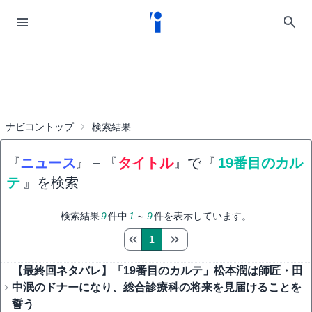
ナビコントップ
検索結果
『
ニュース
』
−
『
タイトル
』で『
19番目のカル
テ
』を検索
検索結果
9
件中
1
～
9
件を表示しています。
1
【最終回ネタバレ】「19番目のカルテ」松本潤は師匠・田
中泯のドナーになり、総合診療科の将来を見届けることを
誓う