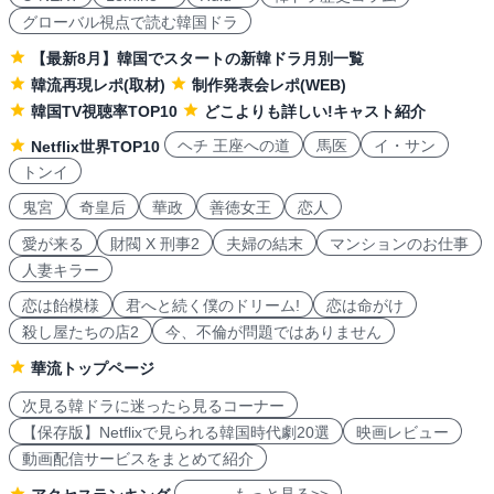
グローバル視点で読む韓国ドラ
【最新8月】韓国でスタートの新韓ドラ月別一覧
韓流再現レポ(取材)
制作発表会レポ(WEB)
韓国TV視聴率TOP10
どこよりも詳しい!キャスト紹介
ヘチ 王座への道
馬医
イ・サン
Netflix世界TOP10
トンイ
鬼宮
奇皇后
華政
善徳女王
恋人
愛が来る
財閥 X 刑事2
夫婦の結末
マンションのお仕事
人妻キラー
恋は飴模様
君へと続く僕のドリーム!
恋は命がけ
殺し屋たちの店2
今、不倫が問題ではありません
華流トップページ
次見る韓ドラに迷ったら見るコーナー
【保存版】Netflixで見られる韓国時代劇20選
映画レビュー
動画配信サービスをまとめて紹介