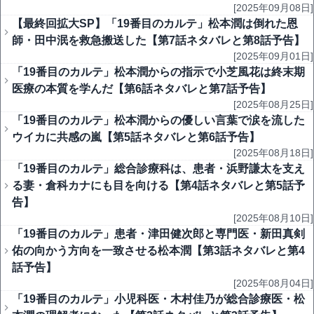
[2025年09月08日]
【最終回拡大SP】「19番目のカルテ」松本潤は倒れた恩
師・田中泯を救急搬送した【第7話ネタバレと第8話予告】
[2025年09月01日]
「19番目のカルテ」松本潤からの指示で小芝風花は終末期
医療の本質を学んだ【第6話ネタバレと第7話予告】
[2025年08月25日]
「19番目のカルテ」松本潤からの優しい言葉で涙を流した
ウイカに共感の嵐【第5話ネタバレと第6話予告】
[2025年08月18日]
「19番目のカルテ」総合診療科は、患者・浜野謙太を支え
る妻・倉科カナにも目を向ける【第4話ネタバレと第5話予
告】
[2025年08月10日]
「19番目のカルテ」患者・津田健次郎と専門医・新田真剣
佑の向かう方向を一致させる松本潤【第3話ネタバレと第4
話予告】
[2025年08月04日]
「19番目のカルテ」小児科医・木村佳乃が総合診療医・松