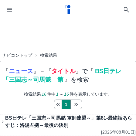
ナビコントップ
検索結果
『
ニュース
』
−
『
タイトル
』で『
BS日テレ
「三国志～司馬懿 第
』を検索
検索結果
16
件中
1
～
16
件を表示しています。
1
BS日テレ「三国志～司馬懿 軍師連盟～」第81-最終話あら
すじ：洛陽占拠～最後の決別
[2026年08月01日]