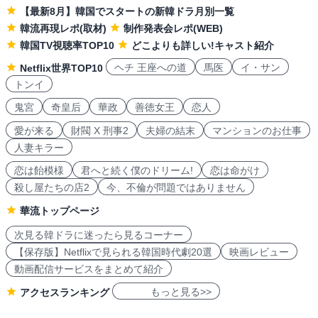
【最新8月】韓国でスタートの新韓ドラ月別一覧
韓流再現レポ(取材)
制作発表会レポ(WEB)
韓国TV視聴率TOP10
どこよりも詳しい!キャスト紹介
ヘチ 王座への道
馬医
イ・サン
Netflix世界TOP10
トンイ
鬼宮
奇皇后
華政
善徳女王
恋人
愛が来る
財閥 X 刑事2
夫婦の結末
マンションのお仕事
人妻キラー
恋は飴模様
君へと続く僕のドリーム!
恋は命がけ
殺し屋たちの店2
今、不倫が問題ではありません
華流トップページ
次見る韓ドラに迷ったら見るコーナー
【保存版】Netflixで見られる韓国時代劇20選
映画レビュー
動画配信サービスをまとめて紹介
もっと見る>>
アクセスランキング