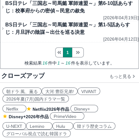
BS日テレ「三国志～司馬懿 軍師連盟～」第6-10話あらす
じ：校事府からの密偵～民意の赦免
[2026年04月19日]
BS日テレ「三国志～司馬懿 軍師連盟～」第1-5話あらす
じ：月旦評の陰謀～出仕を巡る決意
[2026年04月12日]
1
検索結果
16
件中
1
～
16
件を表示しています。
クローズアップ
もっと見る
朝ドラ:風、薫る
大河:豊臣兄弟!
VIVANT
2026年夏(7月)国内ドラマ一覧
Netflix
Disney+
Netflix2026年作品
PrimeVideo
Disney+2026年作品
U-NEXT
Lemino
Hulu
韓ドラ歴史コラム
グローバル視点で読む韓国ドラ