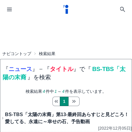
ナビコントップ
検索結果
『
ニュース
』
−
『
タイトル
』で『
BS-TBS「太
陽の末裔
』を検索
検索結果
4
件中
1
～
4
件を表示しています。
1
BS-TBS「太陽の末裔」第13-最終回あらすじと見どころ！
愛してる、永遠に～幸せの石、予告動画
[2022年12月05日]