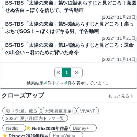
BS-TBS「太陽の末裔」第9-12話あらすじと見どころ！意図
せぬ告白～ぼくを信じて、予告動画
[2022年11月28日]
BS-TBS「太陽の末裔」第5-8話あらすじと見どころ！崖っ
ぷちでSOS！～ぼくはデキる男、予告動画
[2022年11月21日]
BS-TBS「太陽の末裔」第1-4話あらすじと見どころ：運命
の出会い～君のために背いた命令
[2022年11月14日]
1
検索結果
4
件中
1
～
4
件を表示しています。
クローズアップ
もっと見る
朝ドラ:風、薫る
大河:豊臣兄弟!
VIVANT
2026年夏(7月)国内ドラマ一覧
Netflix
Disney+
Netflix2026年作品
PrimeVideo
Disney+2026年作品