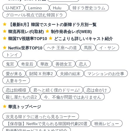
U-NEXT
Lemino
Hulu
韓ドラ歴史コラム
グローバル視点で読む韓国ドラ
【最新8月】韓国でスタートの新韓ドラ月別一覧
韓流再現レポ(取材)
制作発表会レポ(WEB)
韓国TV視聴率TOP10
どこよりも詳しい!キャスト紹介
ヘチ 王座への道
馬医
イ・サン
Netflix世界TOP10
トンイ
鬼宮
奇皇后
華政
善徳女王
恋人
愛が来る
財閥 X 刑事2
夫婦の結末
マンションのお仕事
人妻キラー
恋は飴模様
君へと続く僕のドリーム!
恋は命がけ
殺し屋たちの店2
今、不倫が問題ではありません
華流トップページ
次見る韓ドラに迷ったら見るコーナー
【保存版】Netflixで見られる韓国時代劇20選
映画レビュー
動画配信サービスをまとめて紹介