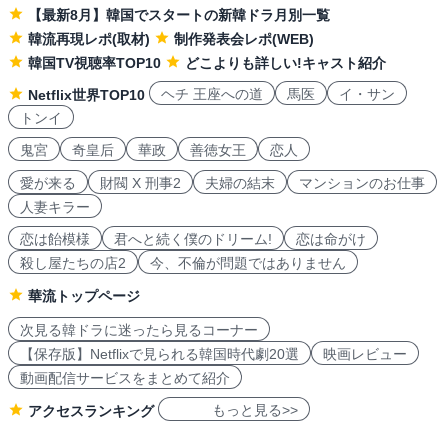
【最新8月】韓国でスタートの新韓ドラ月別一覧
韓流再現レポ(取材)
制作発表会レポ(WEB)
韓国TV視聴率TOP10
どこよりも詳しい!キャスト紹介
ヘチ 王座への道
馬医
イ・サン
Netflix世界TOP10
トンイ
鬼宮
奇皇后
華政
善徳女王
恋人
愛が来る
財閥 X 刑事2
夫婦の結末
マンションのお仕事
人妻キラー
恋は飴模様
君へと続く僕のドリーム!
恋は命がけ
殺し屋たちの店2
今、不倫が問題ではありません
華流トップページ
次見る韓ドラに迷ったら見るコーナー
【保存版】Netflixで見られる韓国時代劇20選
映画レビュー
動画配信サービスをまとめて紹介
もっと見る>>
アクセスランキング