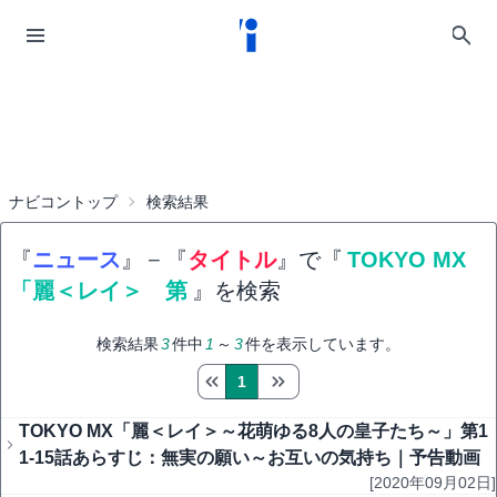
ナビコントップ
検索結果
『
ニュース
』
−
『
タイトル
』で『
TOKYO MX
「麗＜レイ＞ 第
』を検索
検索結果
3
件中
1
～
3
件を表示しています。
1
TOKYO MX「麗＜レイ＞～花萌ゆる8人の皇子たち～」第1
1-15話あらすじ：無実の願い～お互いの気持ち｜予告動画
[2020年09月02日]