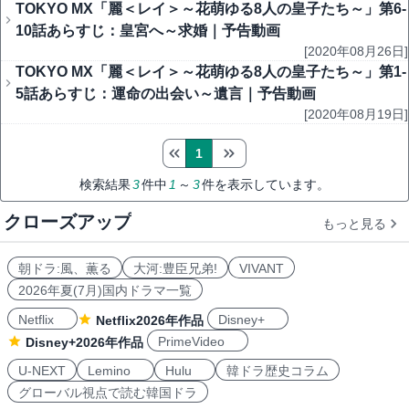
TOKYO MX「麗＜レイ＞～花萌ゆる8人の皇子たち～」第6-
10話あらすじ：皇宮へ～求婚｜予告動画
[2020年08月26日]
TOKYO MX「麗＜レイ＞～花萌ゆる8人の皇子たち～」第1-
5話あらすじ：運命の出会い～遺言｜予告動画
[2020年08月19日]
1
検索結果
3
件中
1
～
3
件を表示しています。
クローズアップ
もっと見る
朝ドラ:風、薫る
大河:豊臣兄弟!
VIVANT
2026年夏(7月)国内ドラマ一覧
Netflix
Disney+
Netflix2026年作品
PrimeVideo
Disney+2026年作品
U-NEXT
Lemino
Hulu
韓ドラ歴史コラム
グローバル視点で読む韓国ドラ