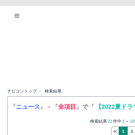
ナビコントップ
検索結果
『
ニュース
』
−
『
全項目
』で『
【2022夏ド
検索結果
21
件中
1
～
10
1
2