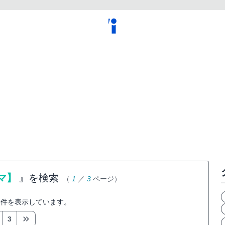
ラマ】
』を検索
（
1
／
3
ページ）
件を表示しています。
3