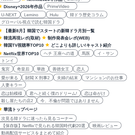
PrimeVideo
Disney+2026年作品
U-NEXT
Lemino
Hulu
韓ドラ歴史コラム
グローバル視点で読む韓国ドラ
【最新8月】韓国でスタートの新韓ドラ月別一覧
韓流再現レポ(取材)
制作発表会レポ(WEB)
韓国TV視聴率TOP10
どこよりも詳しい!キャスト紹介
ヘチ 王座への道
馬医
イ・サン
Netflix世界TOP10
トンイ
鬼宮
奇皇后
華政
善徳女王
恋人
愛が来る
財閥 X 刑事2
夫婦の結末
マンションのお仕事
人妻キラー
恋は飴模様
君へと続く僕のドリーム!
恋は命がけ
殺し屋たちの店2
今、不倫が問題ではありません
華流トップページ
次見る韓ドラに迷ったら見るコーナー
【保存版】Netflixで見られる韓国時代劇20選
映画レビュー
動画配信サービスをまとめて紹介