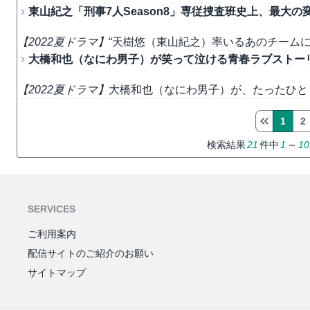
東山紀之「刑事7人Season8」専従捜査班史上、最大
【2022夏ドラマ】
“天樹悠（東山紀之）率いるあのチーム
大橋和也（なにわ男子）が笑って泣ける青春ラブストー
【2022夏ドラマ】
大橋和也（なにわ男子）が、たったひと
1
2
検索結果
21
件中
1
～
10
SERVICES
ご利用案内
配信サイトのご紹介のお願い
サイトマップ