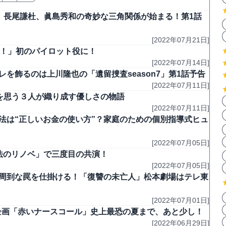
愛、長尾謙杜、眞島秀和の奇妙な三角関係が始まる！第1話
[2022年07月21日]
ight！」初のパイロット役に！
[2022年07月14日]
を飾るのは上川隆也の「遺留捜査season7」第1話予告
[2022年07月11日]
人を思う３人が織り成す優しさの物語
[2022年07月11日]
勝法は“正しいお金の使い方”？家庭のための個別指導式ヒュ
[2022年07月05日]
魔法のリノベ」で三度目の共演！
[2022年07月05日]
に周到な罠を仕掛ける！「復讐の未亡人」松本劇場はテレ東
[2022年07月01日]
元康企画「赤いナースコール」史上最恐の夏まで、あと少し！
[2022年06月29日]