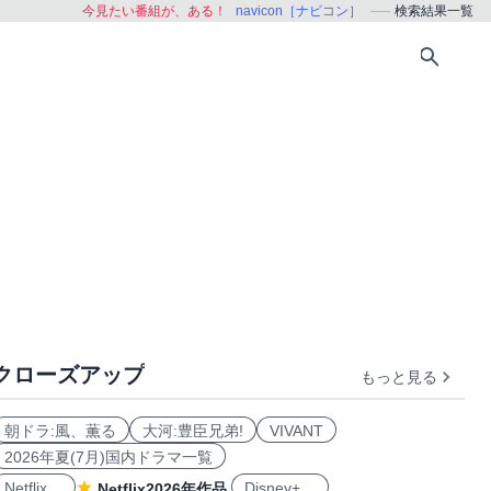
今見たい番組が、ある！
navicon［ナビコン］
検索結果一覧
クローズアップ
もっと見る
朝ドラ:風、薫る
大河:豊臣兄弟!
VIVANT
2026年夏(7月)国内ドラマ一覧
Netflix
Disney+
Netflix2026年作品