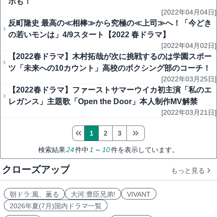
ボも！
[2022年04月04日]
反町隆史 最高の≪相棒≫から究極の≪上司≫へ！「今どき
の若いモンは」4/9スタート【2022 春ドラマ】
[2022年04月02日]
【2022春ドラマ】木村拓哉が次に挑戦するのは学園スポー
ツ「未来への10カウント」高校のボクシング部のコーチ！
[2022年03月25日]
【2022春ドラマ】ファーストサマーウイカ初主演「私のエ
レガンス」主題歌「Open the Door」本人制作MV解禁
[2022年03月21日]
1
2
3
検索結果
24
件中
1
～
10
件を表示しています。
クローズアップ
もっと見る
朝ドラ:風、薫る
大河:豊臣兄弟!
VIVANT
2026年夏(7月)国内ドラマ一覧