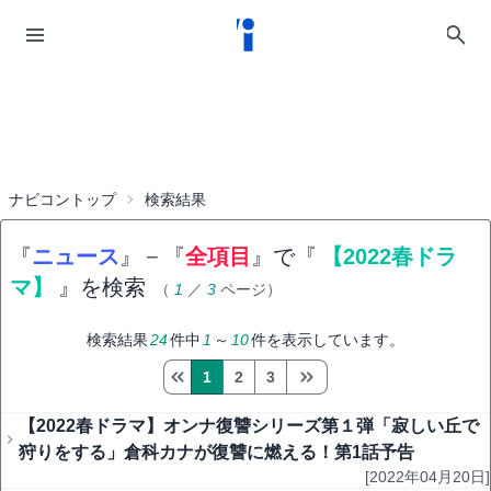
ナビコントップ
検索結果
『
ニュース
』
−
『
全項目
』で『
【2022春ドラ
マ】
』を検索
（
1
／
3
ページ）
検索結果
24
件中
1
～
10
件を表示しています。
1
2
3
【2022春ドラマ】オンナ復讐シリーズ第１弾「寂しい丘で
狩りをする」倉科カナが復讐に燃える！第1話予告
[2022年04月20日]