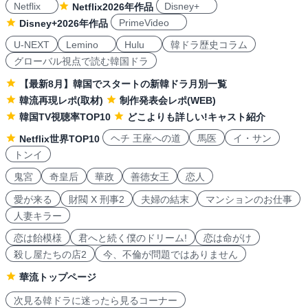
Netflix
Disney+
Netflix2026年作品
PrimeVideo
Disney+2026年作品
U-NEXT
Lemino
Hulu
韓ドラ歴史コラム
グローバル視点で読む韓国ドラ
【最新8月】韓国でスタートの新韓ドラ月別一覧
韓流再現レポ(取材)
制作発表会レポ(WEB)
韓国TV視聴率TOP10
どこよりも詳しい!キャスト紹介
ヘチ 王座への道
馬医
イ・サン
Netflix世界TOP10
トンイ
鬼宮
奇皇后
華政
善徳女王
恋人
愛が来る
財閥 X 刑事2
夫婦の結末
マンションのお仕事
人妻キラー
恋は飴模様
君へと続く僕のドリーム!
恋は命がけ
殺し屋たちの店2
今、不倫が問題ではありません
華流トップページ
次見る韓ドラに迷ったら見るコーナー