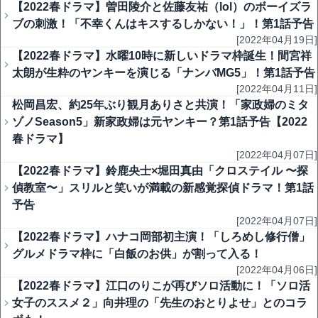
【2022春ドラマ】曽田陵介と佐藤友祐（lol）のボーイズラ
ブの刺激！「不幸くんはキスするしかない！」！第1話予告
[2022年04月19日]
【2022春ドラマ】水曜10時に新しいドラマ枠誕生！間宮祥
太朗が生粋のヤンキーを演じる「ナンバMG5」！第1話予告
[2022年04月11日]
松岡昌宏、約25年ぶり観月ありさと共演！「家政婦のミタ
ゾノSeason5」新家政婦は元ヤンキー？第1話予告【2022
春ドラマ】
[2022年04月07日]
【2022春ドラマ】鈴鹿央士×堀田真由「クロステイル 〜探
偵教室〜」スリルと笑いが満載の新感覚探偵ドラマ！第1話
予告
[2022年04月07日]
【2022春ドラマ】ハナコ岡部初主演！「しろめし修行僧」
グルメドラマ枠に「白飯のお供」が割って入る！
[2022年04月06日]
【2022春ドラマ】江口のりこが再びソロ活動に！「ソロ活
女子のススメ２」向井理の「先生のおとりよせ」とのコラ