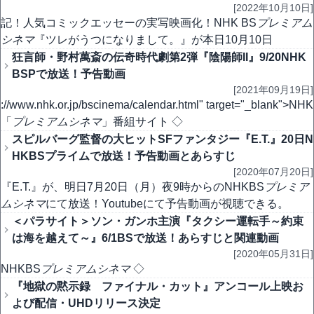
[2022年10月10日]
記！人気コミックエッセーの実写映画化！NHK BS
プレミアム
シネマ
『ツレがうつになりまして。』が本日10月10日
狂言師・野村萬斎の伝奇時代劇第2弾『陰陽師II』9/20NHK
BSPで放送！予告動画
[2021年09月19日]
://www.nhk.or.jp/bscinema/calendar.html" target="_blank">NHK
「
プレミアムシネマ
」番組サイト ◇
スピルバーグ監督の大ヒットSFファンタジー『E.T.』20日N
HKBSプライムで放送！予告動画とあらすじ
[2020年07月20日]
『E.T.』が、明日7月20日（月）夜9時からのNHKBS
プレミア
ムシネマ
にて放送！Youtubeにて予告動画が視聴できる。
＜パラサイト＞ソン・ガンホ主演『タクシー運転手～約束
は海を越えて～』6/1BSで放送！あらすじと関連動画
[2020年05月31日]
NHKBS
プレミアムシネマ
◇
『地獄の黙示録 ファイナル・カット』アンコール上映お
よび配信・UHDリリース決定