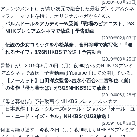
[2020年03月20日]
アレンジメント)」が高い次元で融合した最新
プレミアムシネ
マ
フォーマットを指す。オリジナルネガから4Ｋス
パルムドール＆アカデミーW受賞『戦場のピアニスト』2/3
NHKプレミアムシネマで放送｜予告動画
[2020年02月03日]
伝説の少女コミックを小松菜奈、菅田将暉で実写化！『溺
れるナイフ』8/26NHKBSで放送！予告動画
[2019年08月25日]
監督）が、2019年8月26日（月）夜9時からのNHKBS
プレミ
アムシネマ
で放送！予告動画はYoutube手にて公開している。
【ノーカット】山田洋次監督×吉永小百合×二宮和也（嵐）
の名作『母と暮せば』が3/29NHKBSにて放送！
[2019年03月28日]
『母と暮せば』予告動画 ◇NHKBS
プレミアムシネマ
日本原作！トム・クルーズ×クール・ジャパン『オール・ユ
ー・ニード・イズ・キル』NHKBSで1/28放送！
[2019年01月28日]
何度も繰り返す！今夜28日（月）夜9時よりNHKBS
プレミア