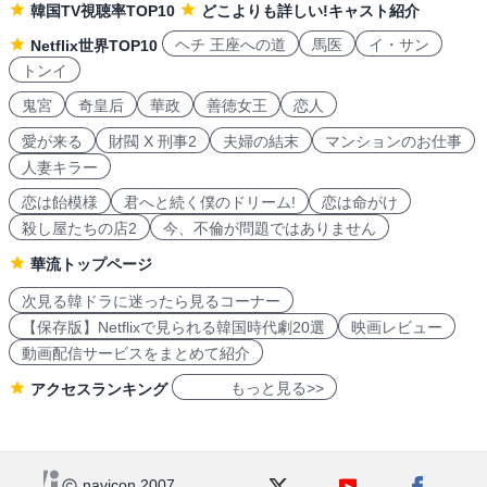
韓国TV視聴率TOP10
どこよりも詳しい!キャスト紹介
ヘチ 王座への道
馬医
イ・サン
Netflix世界TOP10
トンイ
鬼宮
奇皇后
華政
善徳女王
恋人
愛が来る
財閥 X 刑事2
夫婦の結末
マンションのお仕事
人妻キラー
恋は飴模様
君へと続く僕のドリーム!
恋は命がけ
殺し屋たちの店2
今、不倫が問題ではありません
華流トップページ
次見る韓ドラに迷ったら見るコーナー
【保存版】Netflixで見られる韓国時代劇20選
映画レビュー
動画配信サービスをまとめて紹介
もっと見る>>
アクセスランキング
navicon 2007