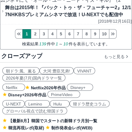
ムシネマ
にて『オール・ユー・ニード・イズ・キル』（2
舞台は2015年！『バック・トゥ・ザ・フューチャー2』12/1
7NHKBSプレミアムシネマで放送！U-NEXTでも配信中
[2018年12月16日]
1
2
3
4
5
6
7
8
9
10
検索結果
139
件中
1
～
10
件を表示しています。
クローズアップ
もっと見る
朝ドラ:風、薫る
大河:豊臣兄弟!
VIVANT
2026年夏(7月)国内ドラマ一覧
Netflix
Disney+
Netflix2026年作品
PrimeVideo
Disney+2026年作品
U-NEXT
Lemino
Hulu
韓ドラ歴史コラム
グローバル視点で読む韓国ドラ
【最新8月】韓国でスタートの新韓ドラ月別一覧
韓流再現レポ(取材)
制作発表会レポ(WEB)