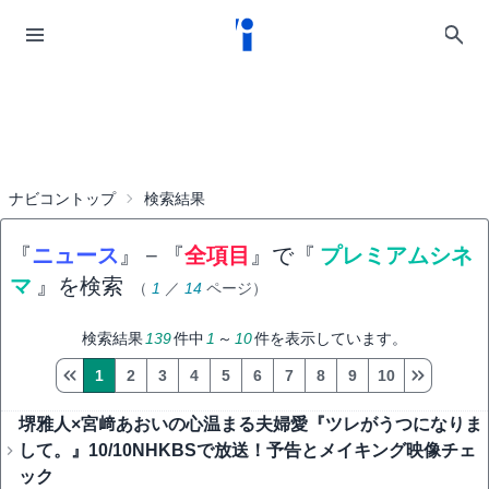
ナビコントップ
検索結果
『
ニュース
』
−
『
全項目
』で『
プレミアムシネ
マ
』を検索
（
1
／
14
ページ）
検索結果
139
件中
1
～
10
件を表示しています。
1
2
3
4
5
6
7
8
9
10
堺雅人×宮﨑あおいの心温まる夫婦愛『ツレがうつになりま
して。』10/10NHKBSで放送！予告とメイキング映像チェ
ック